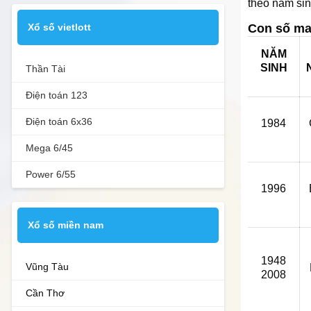
theo năm sin
Xổ số vietlott
Con số ma
NĂM
SINH
Thần Tài
Điện toán 123
Điện toán 6x36
1984
Mega 6/45
Power 6/55
1996
Xổ số miền nam
1948
Vũng Tàu
2008
Cần Thơ