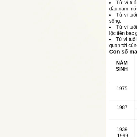
Tử vi tuổ
đầu năm mới
Tử vi tuổ
sống.
Tử vi tu
lộc tiền bạc g
Tử vi tuổ
quan tới cún
Con số ma
NĂM
SINH
1975
1987
1939
1999