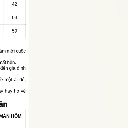
42
03
59
 làm mới cuộc
mất hên.
 đến gia đình
ề một ai đó,
ấy hay ho về
ần
 MẮN
HÔM