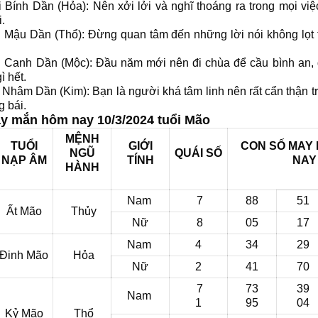
i Bính Dần (Hỏa): Nên xởi lởi và nghĩ thoáng ra trong mọi vi
.
i Mậu Dần (Thổ): Đừng quan tâm đến những lời nói không lọt 
ổi Canh Dần (Mộc): Đầu năm mới nên đi chùa để cầu bình an, 
ì hết.
i Nhâm Dần (Kim): Bạn là người khá tâm linh nên rất cẩn thận tr
g bái.
y mắn hôm nay 10/3/2024 tuổi Mão
MỆNH
TUỔI
GIỚI
CON SỐ MAY
NGŨ
QUÁI SỐ
NẠP ÂM
TÍNH
NAY
HÀNH
Nam
7
88
51
Ất Mão
Thủy
Nữ
8
05
17
Nam
4
34
29
Đinh Mão
Hỏa
Nữ
2
41
70
7
73
39
Nam
1
95
04
Kỷ Mão
Thổ