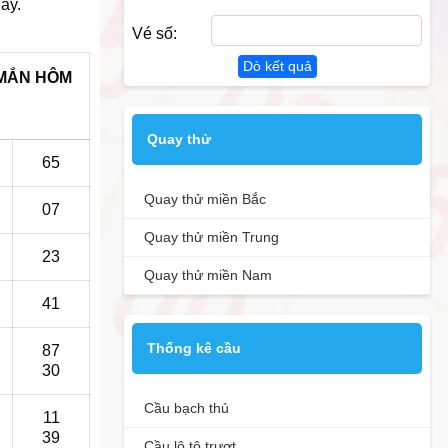
ày.
Vé số:
Dò kết quả
MẮN HÔM
Quay thử
65
Quay thử miền Bắc
07
Quay thử miền Trung
23
Quay thử miền Nam
41
Thống kê cầu
87
30
Cầu bạch thủ
11
39
Cầu lô tô trượt