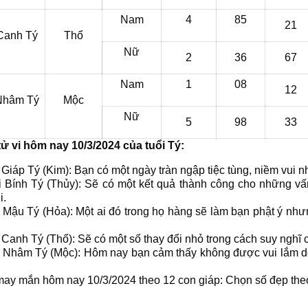
Nam
4
85
21
Canh Tý
Thổ
Nữ
2
36
67
Nam
1
08
12
Nhâm Tý
Mộc
Nữ
5
98
33
ử vi hôm nay 10/3/2024 của tuổi Tý:
i Giáp Tý (Kim): Bạn có một ngày tràn ngập tiệc tùng, niềm vui n
ổi Bính Tý (Thủy): Sẽ có một kết quả thành công cho những v
i.
i Mậu Tý (Hỏa): Một ai đó trong họ hàng sẽ làm bạn phật ý như
i Canh Tý (Thổ): Sẽ có một số thay đổi nhỏ trong cách suy nghĩ 
ổi Nhâm Tý (Mộc): Hôm nay bạn cảm thấy không được vui lắm 