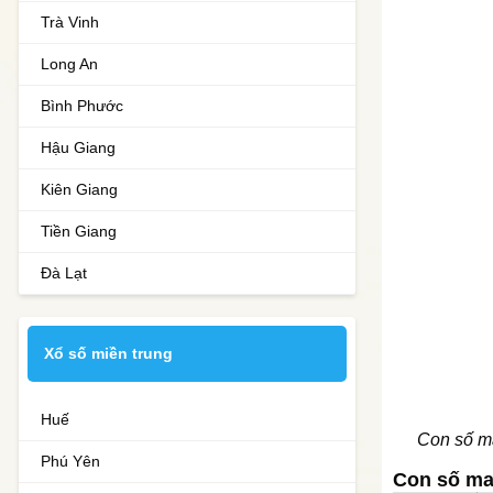
Trà Vinh
Long An
Bình Phước
Hậu Giang
Kiên Giang
Tiền Giang
Đà Lạt
Xổ số miền trung
Huế
Con số ma
Phú Yên
Con số ma