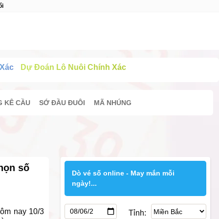
ổi
 Xác
Dự Đoán Lô Nuôi Chính Xác
 KÊ CẦU
SỚ ĐẦU ĐUÔI
MÃ NHÚNG
họn số
Dò vé số online - May mắn mỗi
ngày!...
hôm nay 10/3
Tỉnh: