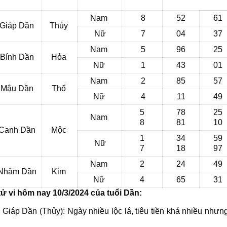
Nam
8
52
61
Giáp Dần
Thủy
Nữ
7
04
37
Nam
5
96
25
Bính Dần
Hỏa
Nữ
1
43
01
Nam
2
85
57
Mậu Dần
Thổ
Nữ
4
11
49
5
78
25
Nam
8
81
10
Canh Dần
Mộc
1
34
59
Nữ
7
18
97
Nam
2
24
49
Nhâm Dần
Kim
Nữ
4
65
31
ử vi hôm nay 10/3/2024 của tuổi Dần:
i Giáp Dần (Thủy): Ngày nhiều lộc lá, tiêu tiền khá nhiều nhưn