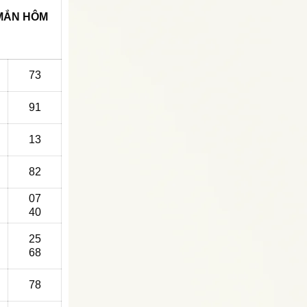
 MẮN
HÔM
73
91
13
82
07
40
25
68
78