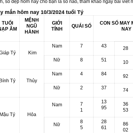
h, số đẹp hôm nay cho bạn là số nào, tham khảo ngay bài viết n
y mắn hôm nay 10/3/2024 tuổi Tý
MỆNH
TUỔI
GIỚI
CON SỐ MAY 
NGŨ
QUÁI SỐ
NẠP ÂM
TÍNH
NAY
HÀNH
Nam
7
43
28
Giáp Tý
Kim
Nữ
8
51
10
Nam
4
84
92
Bính Tý
Thủy
Nữ
2
37
74
13
7
36
Nam
95
1
53
Mậu Tý
Hỏa
8
28
86
Nữ
5
61
02