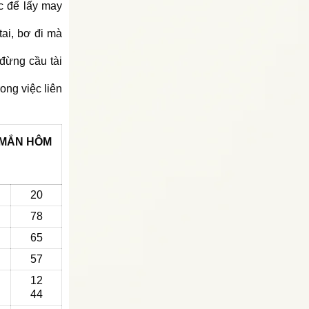
ệc để lấy may
tai, bơ đi mà
đừng cầu tài
ong việc liên
 MẮN
HÔM
20
78
65
57
12
44