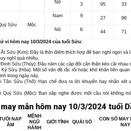
Nữ
3
95
33
Nam
9
27
98
Quý Sửu
Mộc
Nữ
6
44
71
ử vi hôm nay 10/3/2024 của tuổi Sửu:
i Ất Sửu (Kim): Đây là thời điểm thích hợp để bạn nghỉ ngơi và
uy nghĩ quá nhiều.
i Đinh Sửu (Thủy): Đầu năm các cặp đôi cẩn thận kẻo cãi nhau 
i Kỷ Sửu (Hỏa): Một số vấn đề rắc rối hoặc khó khăn liên quan
inh trong ngày này.
ổi Tân Sửu (Thổ): Hạn chế đưa ra lời khuyên hay nhận xét v
ổi Quý Sửu (Mộc): Bạn sắp nghe được một câu nói không m
 may mắn hôm nay 10/3/2024 tuổi D
MỆNH
TUỔI NẠP
CON SỐ MAY
NGŨ
GIỚI TÍNH
QUÁI SỐ
ÂM
NAY
HÀNH