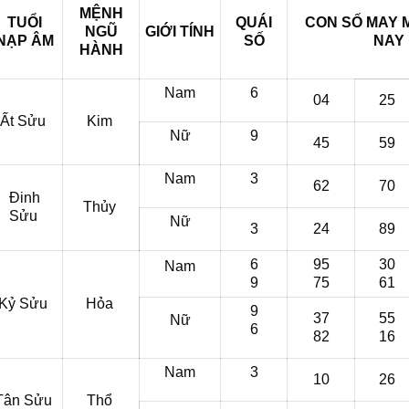
MỆNH
TUỔI
QUÁI
CON SỐ MAY
NGŨ
GIỚI TÍNH
NẠP ÂM
SỐ
NAY
HÀNH
Nam
6
04
25
Ất Sửu
Kim
Nữ
9
45
59
Nam
3
62
70
Đinh
Thủy
Sửu
Nữ
3
24
89
6
95
30
Nam
9
75
61
Kỷ Sửu
Hỏa
9
37
55
Nữ
6
82
16
Nam
3
10
26
Tân Sửu
Thổ