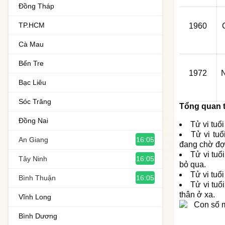
Đồng Tháp
TP.HCM
1960
Cà Mau
Bến Tre
1972
Bạc Liêu
Sóc Trăng
Tổng quan t
Đồng Nai
Tử vi tuổ
Tử vi tu
16:05
An Giang
đang chờ đợ
Tử vi tuổ
16:05
Tây Ninh
bỏ qua.
Tử vi tuổ
16:05
Bình Thuận
Tử vi tu
thân ở xa.
Vĩnh Long
Bình Dương