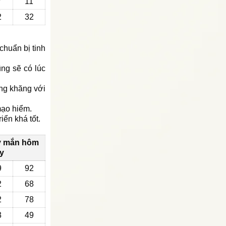
7
11
2
32
chuẩn bị tinh
ũng sẽ có lúc
ăng khăng với
mạo hiểm.
iển khá tốt.
y mắn hôm
y
9
92
2
68
2
78
3
49