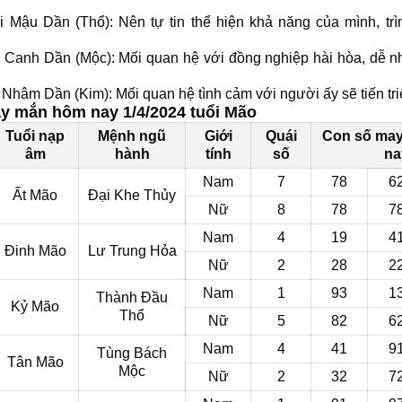
ổi Mậu Dần (Thổ): Nên tự tin thể hiện khả năng của mình, trì
ổi Canh Dần (Mộc): Mối quan hệ với đồng nghiệp hài hòa, dễ 
i Nhâm Dần (Kim): Mối quan hệ tình cảm với người ấy sẽ tiến triển
y mắn hôm nay 1/4/2024 tuổi Mão
Tuổi nạp
Mệnh ngũ
Giới
Quái
Con số ma
âm
hành
tính
số
na
Nam
7
78
6
Ất Mão
Đại Khe Thủy
Nữ
8
78
7
Nam
4
19
4
Đinh Mão
Lư Trung Hỏa
Nữ
2
28
2
Nam
1
93
1
Thành Đầu
Kỷ Mão
Thổ
Nữ
5
82
6
Nam
4
41
9
Tùng Bách
Tân Mão
Mộc
Nữ
2
32
7