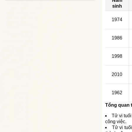
Năm
sinh
1974
1986
1998
2010
1962
Tổng quan t
Tử vi tuổ
công việc.
Tử vi tuổ