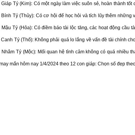
i Giáp Tý (Kim): Có một ngày làm việc suôn sẻ, hoàn thành tốt
i Bính Tý (Thủy): Có cơ hội để học hỏi và tích lũy thêm những 
i Mậu Tý (Hỏa): Có điềm báo tài lộc tăng, các hoạt động cầu tà
i Canh Tý (Thổ): Không phải quá lo lắng về vấn đề tài chính ch
i Nhâm Tý (Mộc): Mối quan hệ tình cảm không có quá nhiều th
.