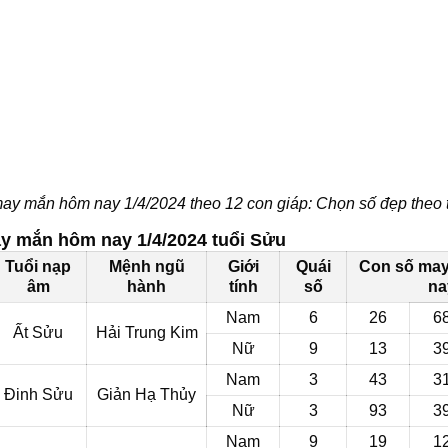
ay mắn hôm nay 1/4/2024 theo 12 con giáp: Chọn số đẹp theo 
y mắn hôm nay 1/4/2024 tuổi Sửu
Tuổi nạp
Mệnh ngũ
Giới
Quái
Con số ma
âm
hành
tính
số
na
Nam
6
26
6
Ất Sửu
Hải Trung Kim
Nữ
9
13
3
Nam
3
43
3
Đinh Sửu
Giản Hạ Thủy
Nữ
3
93
3
Nam
9
19
1