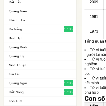
2009
Đắk Lắk
Quảng Nam
1961
Khánh Hòa
17:05
Đà Nẵng
1973
Bình Định
Tổng quan t
Quảng Bình
Tử vi tu
người tài nă
Quảng Trị
Tử vi tuổ
nghiệm.
Ninh Thuận
Tử vi tuổ
bộ.
Gia Lai
Tử vi tuổ
hết mình.
17:05
Quảng Ngãi
Tử vi tu
17:05
Đắk Nông
phù hợp.
Con số
Kon Tum