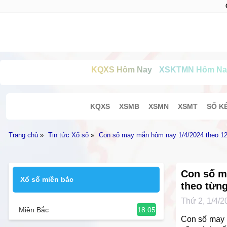
KQXS Hôm Nay
XSKTMN Hôm Na
KQXS
XSMB
XSMN
XSMT
SỔ K
Trang chủ
»
Tin tức Xổ số
»
Con số may mắn hôm nay 1/4/2024 theo 12 
Con số m
Xổ số miền bắc
theo từng
Thứ 2, 1/4/2
18:05
Miền Bắc
Con số may 