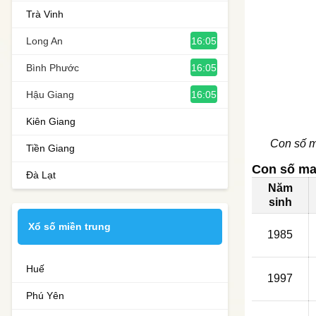
Trà Vinh
16:05
Long An
16:05
Bình Phước
16:05
Hậu Giang
Kiên Giang
Con số m
Tiền Giang
Con số ma
Đà Lạt
Năm
sinh
Xổ số miền trung
1985
Huế
1997
Phú Yên