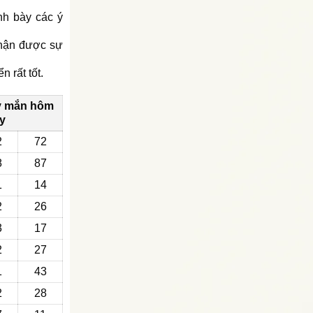
nh bày các ý
nhận được sự
 rất tốt.
y mắn hôm
y
2
72
8
87
1
14
2
26
3
17
2
27
1
43
2
28