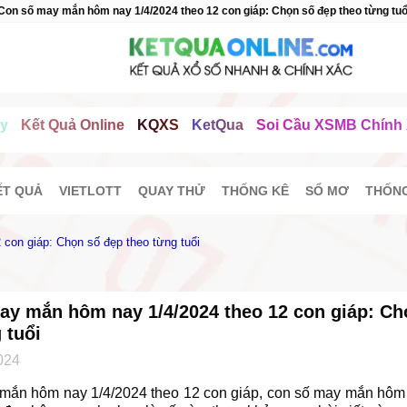
Con số may mắn hôm nay 1/4/2024 theo 12 con giáp: Chọn số đẹp theo từng tuổ
y
Kết Quả Online
KQXS
KetQua
Soi Cầu XSMB Chính
ẾT QUẢ
VIETLOTT
QUAY THỬ
THỐNG KÊ
SỔ MƠ
THỐNG
con giáp: Chọn số đẹp theo từng tuổi
ay mắn hôm nay 1/4/2024 theo 12 con giáp: Ch
 tuổi
024
mắn hôm nay 1/4/2024 theo 12 con giáp, con số may mắn hôm 