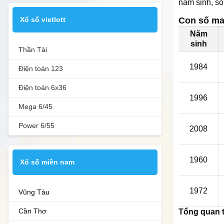
năm sinh, số
Xổ số vietlott
Con số ma
Năm
sinh
Thần Tài
1984
Điện toán 123
Điện toán 6x36
1996
Mega 6/45
Power 6/55
2008
1960
Xổ số miền nam
1972
Vũng Tàu
Cần Thơ
Tổng quan t