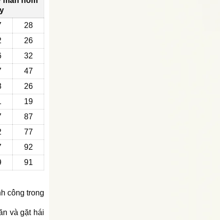
y mắn hôm
y
7
28
2
26
6
32
7
47
8
26
1
19
7
87
2
77
7
92
9
91
nh công trong
ăn và gặt hái