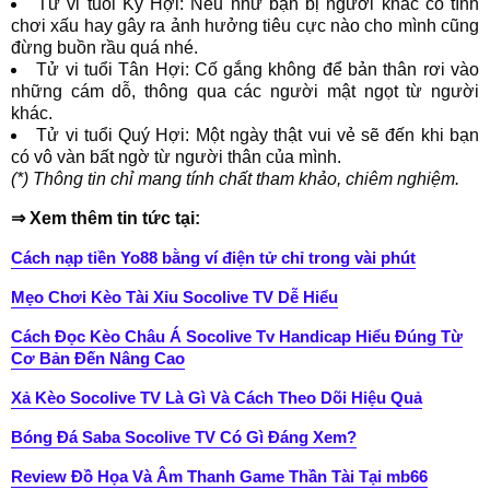
Tử vi tuổi Kỷ Hợi: Nếu như bạn bị người khác cố tình
chơi xấu hay gây ra ảnh hưởng tiêu cực nào cho mình cũng
đừng buồn rầu quá nhé.
Tử vi tuổi Tân Hợi: Cố gắng không để bản thân rơi vào
những cám dỗ, thông qua các người mật ngọt từ người
khác.
Tử vi tuổi Quý Hợi: Một ngày thật vui vẻ sẽ đến khi bạn
có vô vàn bất ngờ từ người thân của mình.
(*) Thông tin chỉ mang tính chất tham khảo, chiêm nghiệm.
⇒ Xem thêm tin tức tại:
Cách nạp tiền Yo88 bằng ví điện tử chỉ trong vài phút
Mẹo Chơi Kèo Tài Xỉu Socolive TV Dễ Hiểu
Cách Đọc Kèo Châu Á Socolive Tv Handicap Hiểu Đúng Từ
Cơ Bản Đến Nâng Cao
Xả Kèo Socolive TV Là Gì Và Cách Theo Dõi Hiệu Quả
Bóng Đá Saba Socolive TV Có Gì Đáng Xem?
Review Đồ Họa Và Âm Thanh Game Thần Tài Tại mb66