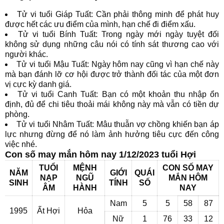
Tử vi tuổi Giáp Tuất: Cần phải thông minh để phát huy
được hết các ưu điểm của mình, hạn chế đi điểm xấu.
Tử vi tuổi Bính Tuất: Trong ngày mới ngày tuyệt đối
không sử dụng những câu nói có tính sát thương cao với
người khác.
Tử vi tuổi Mậu Tuất: Ngày hôm nay cũng vì hạn chế này
mà bạn đánh lỡ cơ hội được trở thành đối tác của một đơn
vị cực kỳ danh giá.
Tử vi tuổi Canh Tuất: Bạn có một khoản thu nhập ổn
định, đủ để chi tiêu thoải mái không này mà vẫn có tiền dự
phòng.
Tử vi tuổi Nhâm Tuất: Mâu thuẫn vợ chồng khiến bạn áp
lực nhưng đừng để nó làm ảnh hưởng tiêu cực đến công
việc nhé.
Con số may mắn hôm nay 1/12/2023 tuổi Hợi
TUỔI
MỆNH
CON SỐ MAY
NĂM
GIỚI
QUÁI
NẠP
NGŨ
MẮN HÔM
SINH
TÍNH
SỐ
ÂM
HÀNH
NAY
Nam
5
5
58
87
1995
Ất Hợi
Hỏa
Nữ
1
76
33
12