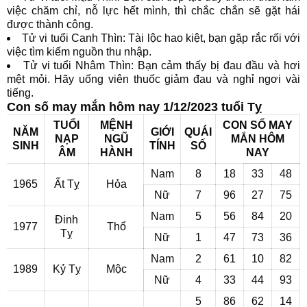
việc chăm chỉ, nỗ lực hết mình, thì chắc chắn sẽ gặt hái
được thành công.
Tử vi tuổi Canh Thìn: Tài lộc hao kiệt, bạn gặp rắc rối với
việc tìm kiếm nguồn thu nhập.
Tử vi tuổi Nhâm Thìn: Bạn cảm thấy bị đau đầu và hơi
mệt mỏi. Hãy uống viên thuốc giảm đau và nghỉ ngơi vài
tiếng.
Con số may mắn hôm nay 1/12/2023 tuổi Tỵ
TUỔI
MỆNH
CON SỐ MAY
NĂM
GIỚI
QUÁI
NẠP
NGŨ
MẮN HÔM
SINH
TÍNH
SỐ
ÂM
HÀNH
NAY
Nam
8
18
33
48
1965
Ất Tỵ
Hỏa
Nữ
7
96
27
75
Nam
5
56
84
20
Đinh
1977
Thổ
Tỵ
Nữ
1
47
73
36
Nam
2
61
10
82
1989
Kỷ Tỵ
Mộc
Nữ
4
33
44
93
5
86
62
14