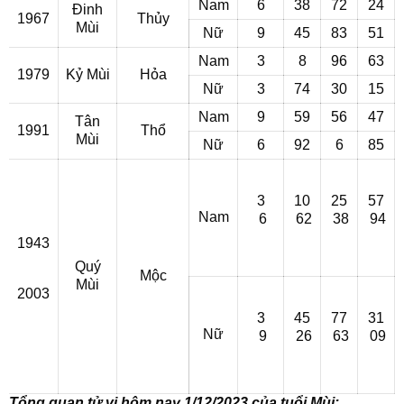
Nam
6
38
72
24
Đinh
1967
Thủy
Mùi
Nữ
9
45
83
51
Nam
3
8
96
63
1979
Kỷ Mùi
Hỏa
Nữ
3
74
30
15
Nam
9
59
56
47
Tân
1991
Thổ
Mùi
Nữ
6
92
6
85
3
10
25
57
Nam
6
62
38
94
1943
Quý
Mộc
Mùi
2003
3
45
77
31
Nữ
9
26
63
09
Tổng quan tử vi hôm nay 1/12/2023 của tuổi Mùi: