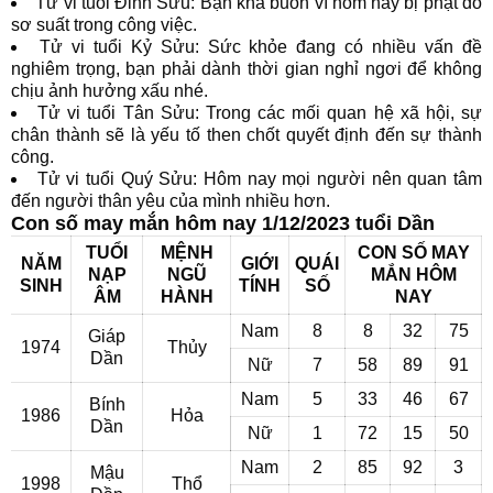
Tử vi tuổi Đinh Sửu: Bạn khá buồn vì hôm nay bị phạt do
sơ suất trong công việc.
Tử vi tuổi Kỷ Sửu: Sức khỏe đang có nhiều vấn đề
nghiêm trọng, bạn phải dành thời gian nghỉ ngơi để không
chịu ảnh hưởng xấu nhé.
Tử vi tuổi Tân Sửu: Trong các mối quan hệ xã hội, sự
chân thành sẽ là yếu tố then chốt quyết định đến sự thành
công.
Tử vi tuổi Quý Sửu: Hôm nay mọi người nên quan tâm
đến người thân yêu của mình nhiều hơn.
Con số may mắn hôm nay 1/12/2023 tuổi Dần
TUỔI
MỆNH
CON SỐ MAY
NĂM
GIỚI
QUÁI
NẠP
NGŨ
MẮN HÔM
SINH
TÍNH
SỐ
ÂM
HÀNH
NAY
Nam
8
8
32
75
Giáp
1974
Thủy
Dần
Nữ
7
58
89
91
Nam
5
33
46
67
Bính
1986
Hỏa
Dần
Nữ
1
72
15
50
Nam
2
85
92
3
Mậu
1998
Thổ