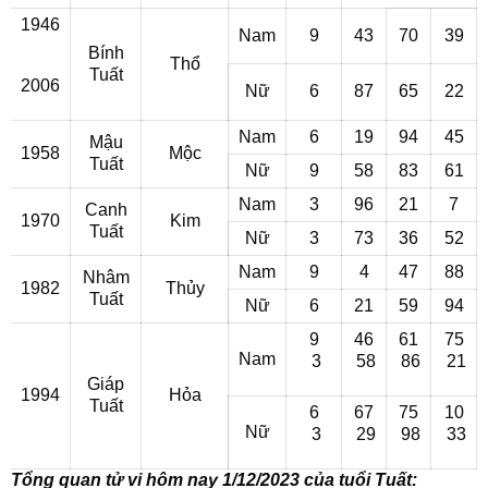
1946
Nam
9
43
70
39
Bính
Thổ
Tuất
2006
Nữ
6
87
65
22
Nam
6
19
94
45
Mậu
1958
Mộc
Tuất
Nữ
9
58
83
61
Nam
3
96
21
7
Canh
1970
Kim
Tuất
Nữ
3
73
36
52
Nam
9
4
47
88
Nhâm
1982
Thủy
Tuất
Nữ
6
21
59
94
9
46
61
75
Nam
3
58
86
21
Giáp
1994
Hỏa
Tuất
6
67
75
10
Nữ
3
29
98
33
Tổng quan tử vi hôm nay 1/12/2023 của tuổi Tuất: