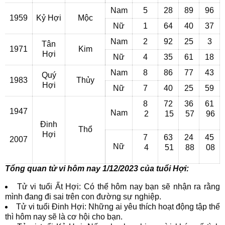
Nam
5
28
89
96
1959
Kỷ Hợi
Mộc
Nữ
1
64
40
37
Nam
2
92
25
3
Tân
1971
Kim
Hợi
Nữ
4
35
61
18
Nam
8
86
77
43
Quý
1983
Thủy
Hợi
Nữ
7
40
25
59
8
72
36
61
1947
Nam
2
15
57
96
Đinh
Thổ
Hợi
7
63
24
45
2007
Nữ
4
51
88
08
Tổng quan tử vi hôm nay 1/12/2023 của tuổi Hợi:
Tử vi tuổi Ất Hợi: Có thể hôm nay bạn sẽ nhận ra rằng
mình đang đi sai trên con đường sự nghiệp.
Tử vi tuổi Đinh Hợi: Những ai yêu thích hoạt động tập thể
thì hôm nay sẽ là cơ hội cho bạn.