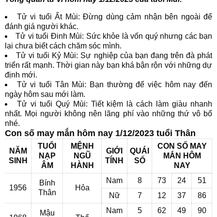
Tử vi tuổi Ất Mùi: Đừng dùng cảm nhận bên ngoài để
đánh giá người khác.
Tử vi tuổi Đinh Mùi: Sức khỏe là vốn quý nhưng các bạn
lại chưa biết cách chăm sóc mình.
Tử vi tuổi Kỷ Mùi: Sự nghiệp của bạn đang trên đà phát
triển rất mạnh. Thời gian này bạn khá bận rộn với những dự
định mới.
Tử vi tuổi Tân Mùi: Bạn thường để việc hôm nay đến
ngày hôm sau mới làm.
Tử vi tuổi Quý Mùi: Tiết kiệm là cách làm giàu nhanh
nhất. Mọi người không nên lãng phí vào những thứ vô bổ
nhé.
Con số may mắn hôm nay 1/12/2023 tuổi Thân
TUỔI
MỆNH
CON SỐ MAY
NĂM
GIỚI
QUÁI
NẠP
NGŨ
MẮN HÔM
SINH
TÍNH
SỐ
ÂM
HÀNH
NAY
Nam
8
73
24
51
Bính
1956
Hỏa
Thân
Nữ
7
12
37
86
Nam
5
62
49
90
Mậu