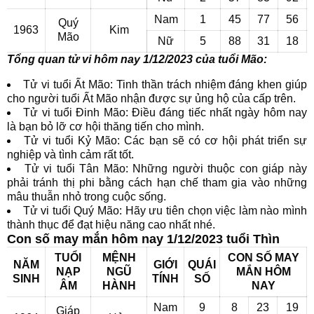
Nam
1
45
77
56
Quý
1963
Kim
Mão
Nữ
5
88
31
18
Tổng quan tử vi hôm nay 1/12/2023 của tuổi Mão:
Tử vi tuổi Ất Mão: Tinh thần trách nhiệm đáng khen giúp
cho người tuổi Ất Mão nhận được sự ủng hộ của cấp trên.
Tử vi tuổi Đinh Mão: Điều đáng tiếc nhất ngày hôm nay
là bạn bỏ lỡ cơ hội thăng tiến cho mình.
Tử vi tuổi Kỷ Mão: Các bạn sẽ có cơ hội phát triển sự
nghiệp và tình cảm rất tốt.
Tử vi tuổi Tân Mão: Những người thuộc con giáp này
phải tránh thị phi bằng cách hạn chế tham gia vào những
mâu thuẫn nhỏ trong cuộc sống.
Tử vi tuổi Quý Mão: Hãy ưu tiên chọn việc làm nào mình
thành thục để đạt hiệu năng cao nhất nhé.
Con số may mắn hôm nay 1/12/2023 tuổi Thìn
TUỔI
MỆNH
CON SỐ MAY
NĂM
GIỚI
QUÁI
NẠP
NGŨ
MẮN HÔM
SINH
TÍNH
SỐ
ÂM
HÀNH
NAY
Nam
9
8
23
19
Giáp