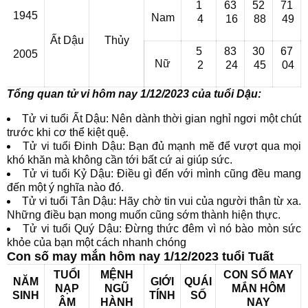
1
63
52
71
1945
Nam
4
16
88
49
Ất Dậu
Thủy
5
83
30
67
2005
Nữ
2
24
45
04
Tổng quan tử vi hôm nay 1/12/2023 của tuổi Dậu:
Tử vi tuổi Ất Dậu: Nên dành thời gian nghỉ ngơi một chút
trước khi cơ thể kiệt quệ.
Tử vi tuổi Đinh Dậu: Bạn đủ mạnh mẽ để vượt qua mọi
khó khăn mà không cần tới bất cứ ai giúp sức.
Tử vi tuổi Kỷ Dậu: Điều gì đến với mình cũng đều mang
đến một ý nghĩa nào đó.
Tử vi tuổi Tân Dậu: Hãy chờ tin vui của người thân từ xa.
Những điều bạn mong muốn cũng sớm thành hiện thực.
Tử vi tuổi Quý Dậu: Đừng thức đêm vì nó bào mòn sức
khỏe của bạn một cách nhanh chóng
Con số may mắn hôm nay 1/12/2023 tuổi Tuất
TUỔI
MỆNH
CON SỐ MAY
NĂM
GIỚI
QUÁI
NẠP
NGŨ
MẮN HÔM
SINH
TÍNH
SỐ
ÂM
HÀNH
NAY