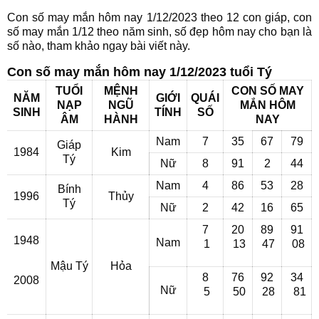
Con số may mắn hôm nay 1/12/2023 theo 12 con giáp, con
số may mắn 1/12 theo năm sinh, số đẹp hôm nay cho bạn là
số nào, tham khảo ngay bài viết này.
Con số may mắn hôm nay 1/12/2023 tuổi Tý
TUỔI
MỆNH
CON SỐ MAY
NĂM
GIỚI
QUÁI
NẠP
NGŨ
MẮN HÔM
SINH
TÍNH
SỐ
ÂM
HÀNH
NAY
Nam
7
35
67
79
Giáp
1984
Kim
Tý
Nữ
8
91
2
44
Nam
4
86
53
28
Bính
1996
Thủy
Tý
Nữ
2
42
16
65
7
20
89
91
1948
Nam
1
13
47
08
Mậu Tý
Hỏa
8
76
92
34
2008
Nữ
5
50
28
81