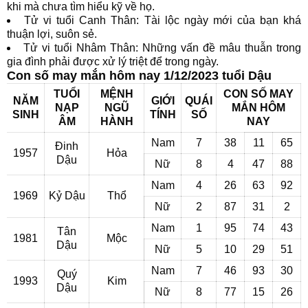
khi mà chưa tìm hiểu kỹ về họ.
Tử vi tuổi Canh Thân: Tài lộc ngày mới của bạn khá
thuận lợi, suôn sẻ.
Tử vi tuổi Nhâm Thân: Những vấn đề mâu thuẫn trong
gia đình phải được xử lý triệt để trong ngày.
Con số may mắn hôm nay 1/12/2023 tuổi Dậu
TUỔI
MỆNH
CON SỐ MAY
NĂM
GIỚI
QUÁI
NẠP
NGŨ
MẮN HÔM
SINH
TÍNH
SỐ
ÂM
HÀNH
NAY
Nam
7
38
11
65
Đinh
1957
Hỏa
Dậu
Nữ
8
4
47
88
Nam
4
26
63
92
1969
Kỷ Dậu
Thổ
Nữ
2
87
31
2
Nam
1
95
74
43
Tân
1981
Mộc
Dậu
Nữ
5
10
29
51
Nam
7
46
93
30
Quý
1993
Kim
Dậu
Nữ
8
77
15
26