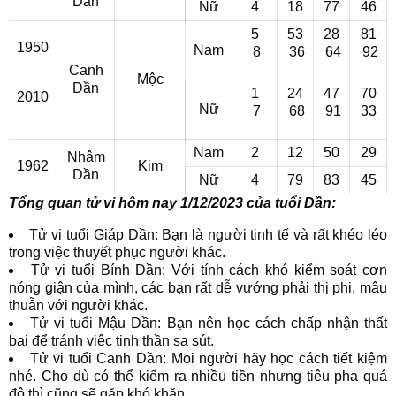
Dần
Nữ
4
18
77
46
5
53
28
81
1950
Nam
8
36
64
92
Canh
Mộc
Dần
1
24
47
70
2010
Nữ
7
68
91
33
Nam
2
12
50
29
Nhâm
1962
Kim
Dần
Nữ
4
79
83
45
Tổng quan tử vi hôm nay 1/12/2023 của tuổi Dần:
Tử vi tuổi Giáp Dần: Bạn là người tinh tế và rất khéo léo
trong việc thuyết phục người khác.
Tử vi tuổi Bính Dần: Với tính cách khó kiểm soát cơn
nóng giận của mình, các bạn rất dễ vướng phải thị phi, mâu
thuẫn với người khác.
Tử vi tuổi Mậu Dần: Bạn nên học cách chấp nhận thất
bại để tránh việc tinh thần sa sút.
Tử vi tuổi Canh Dần: Mọi người hãy học cách tiết kiệm
nhé. Cho dù có thể kiếm ra nhiều tiền nhưng tiêu pha quá
độ thì cũng sẽ gặp khó khăn.