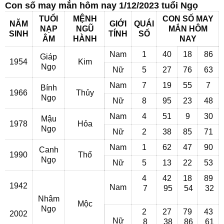
Con số may mắn hôm nay 1/12/2023 tuổi Ngọ
TUỔI
MỆNH
CON SỐ MAY
NĂM
GIỚI
QUÁI
NẠP
NGŨ
MẮN HÔM
SINH
TÍNH
SỐ
ÂM
HÀNH
NAY
Nam
1
40
18
86
Giáp
1954
Kim
Ngọ
Nữ
5
27
76
63
Nam
7
19
55
7
Bính
1966
Thủy
Ngọ
Nữ
8
95
23
48
Nam
4
51
9
30
Mậu
1978
Hỏa
Ngọ
Nữ
2
38
85
71
Nam
1
62
47
90
Canh
1990
Thổ
Ngọ
Nữ
5
13
22
53
4
42
18
89
1942
Nam
7
95
54
32
Nhâm
Mộc
Ngọ
2
27
79
43
2002
Nữ
8
38
86
61