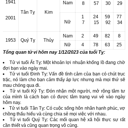
1941
Nam
8
57
30
29
Tân Tỵ
Kim
1
24
59
77
2001
Nữ
7
15
92
34
Nam
2
49
82
8
1953
Quý Tỵ
Thủy
Nữ
4
78
63
25
Tổng quan tử vi hôm nay 1/12/2023 của tuổi Tỵ:
Tử vi tuổi Ất Tỵ: Một khoản lợi nhuận khổng lồ đang chờ
đợi bạn vào ngày mai.
Tử vi tuổi Đinh Tỵ: Vấn đề tình cảm của bạn có chút trục
trặc, nó làm cho bạn cảm thấy áp lực nhưng mà mọi thứ sẽ
mau chóng qua đi.
Tử vi tuổi Kỷ Tỵ: Đón nhận một người, mở rộng tâm tư
của mình là cách bạn có được tâm trạng vui vẻ vào ngày
hôm nay.
Tử vi tuổi Tân Tỵ: Có cuộc sống hôn nhân hạnh phúc, vợ
chồng thấu hiểu và cùng chia sẻ mọi việc với nhau.
Tử vi tuổi Quý Tỵ: Các mối quan hệ xã hội thực sự rất
cần thiết và cũng quan trọng vô cùng.