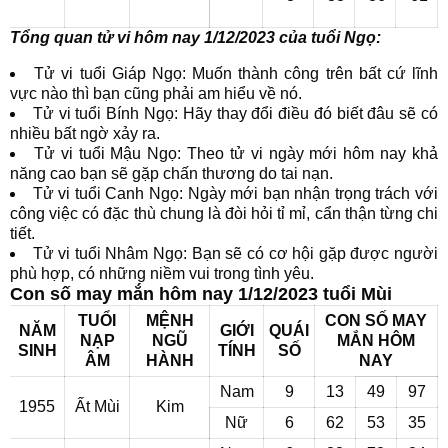
Tổng quan tử vi hôm nay 1/12/2023 của tuổi Ngọ:
Tử vi tuổi Giáp Ngọ: Muốn thành công trên bất cứ lĩnh
vực nào thì bạn cũng phải am hiểu về nó.
Tử vi tuổi Bính Ngọ: Hãy thay đổi điều đó biết đâu sẽ có
nhiều bất ngờ xảy ra.
Tử vi tuổi Mậu Ngọ: Theo tử vi ngày mới hôm nay khả
năng cao bạn sẽ gặp chấn thương do tai nạn.
Tử vi tuổi Canh Ngọ: Ngày mới bạn nhận trọng trách với
công việc có đặc thù chung là đòi hỏi tỉ mỉ, cẩn thận từng chi
tiết.
Tử vi tuổi Nhâm Ngọ: Bạn sẽ có cơ hội gặp được người
phù hợp, có những niềm vui trong tình yêu.
Con số may mắn hôm nay 1/12/2023 tuổi Mùi
TUỔI
MỆNH
CON SỐ MAY
NĂM
GIỚI
QUÁI
NẠP
NGŨ
MẮN HÔM
SINH
TÍNH
SỐ
ÂM
HÀNH
NAY
Nam
9
13
49
97
1955
Ất Mùi
Kim
Nữ
6
62
53
35