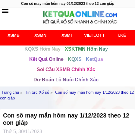
Con số may mắn hôm nay 01/12/2023 theo 12 con giáp
XSMB
XSMN
XSMT
VIETLOTT
T.KÊ
KQXS Hôm Nay
XSKTMN Hôm Nay
Kết Quả Online
KQXS
KetQua
Soi Cầu XSMB Chính Xác
Dự Đoán Lô Nuôi Chính Xác
Trang chủ
»
Tin tức Xổ số
»
Con số may mắn hôm nay 1/12/2023 theo 12
con giáp
Con số may mắn hôm nay 1/12/2023 theo 12
con giáp
Thứ 5, 30/11/2023