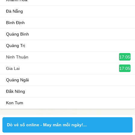
Đà Nẵng
Bình Định
Quảng Bình
Quảng Trị
17:05
Ninh Thuận
17:05
Gia Lai
Quảng Ngãi
Đắk Nông
Kon Tum
Dò vé số online - May mắn mỗi ngày!...