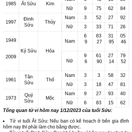
1985
Ất Sửu
Kim
Nữ
9
75
62
84
Nam
3
52
27
92
Đinh
1997
Thủy
Sửu
Nữ
3
33
71
26
6
83
31
05
1949
Nam
9
27
95
46
Kỷ Sửu
Hỏa
9
61
27
79
2009
Nữ
6
90
14
52
Nam
3
3
58
32
Tân
1961
Thổ
Sửu
Nữ
3
18
47
81
Nam
9
27
93
40
Quý
1973
Mộc
Sửu
Nữ
6
83
15
62
Tổng quan tử vi hôm nay 1/12/2023 của tuổi Sửu:
Tử vi tuổi Ất Sửu: Nếu bạn có kế hoạch ở bên gia đình
hôm nay thì phải làm cho bằng được.