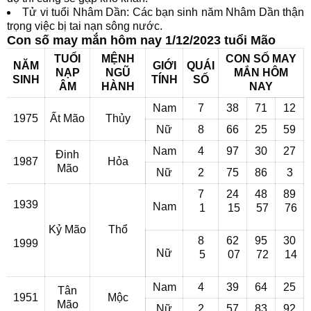
Tử vi tuổi Nhâm Dần: Các bạn sinh năm Nhâm Dần thận
trọng việc bị tai nạn sông nước.
Con số may mắn hôm nay 1/12/2023 tuổi Mão
TUỔI
MỆNH
CON SỐ MAY
NĂM
GIỚI
QUÁI
NẠP
NGŨ
MẮN HÔM
SINH
TÍNH
SỐ
ÂM
HÀNH
NAY
Nam
7
38
71
12
1975
Ất Mão
Thủy
Nữ
8
66
25
59
Nam
4
97
30
27
Đinh
1987
Hỏa
Mão
Nữ
2
75
86
3
7
24
48
89
1939
Nam
1
15
57
76
Kỷ Mão
Thổ
8
62
95
30
1999
Nữ
5
07
72
14
Nam
4
39
64
25
Tân
1951
Mộc
Mão
Nữ
2
57
83
92