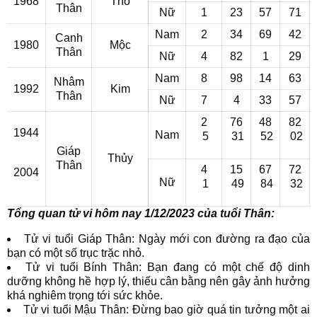
1968
Thổ
Thân
Nữ
1
23
57
71
Nam
2
34
69
42
Canh
1980
Mộc
Thân
Nữ
4
82
1
29
Nam
8
98
14
63
Nhâm
1992
Kim
Thân
Nữ
7
4
33
57
2
76
48
82
1944
Nam
5
31
52
02
Giáp
Thủy
Thân
4
15
67
72
2004
Nữ
1
49
84
32
Tổng quan tử vi hôm nay 1/12/2023 của tuổi Thân:
Tử vi tuổi Giáp Thân: Ngày mới con đường ra đạo của
bạn có một số trục trặc nhỏ.
Tử vi tuổi Bính Thân: Bạn đang có một chế độ dinh
dưỡng không hề hợp lý, thiếu cân bằng nên gây ảnh hưởng
khá nghiêm trọng tới sức khỏe.
Tử vi tuổi Mậu Thân: Đừng bao giờ quá tin tưởng một ai