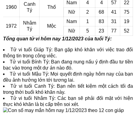
Nam
4
4
57
22
Canh
1960
Thổ
Tý
Nữ
2
68
41
75
Nam
1
83
31
19
Nhâm
1972
Mộc
Tý
Nữ
5
23
77
52
Tổng quan tử vi hôm nay 1/12/2023 của tuổi Tý:
Tử vi tuổi Giáp Tý: Bạn gặp khó khăn với việc trao đổi
thông tin trong công việc.
Tử vi tuổi Bính Tý: Bạn đang nung nấu ý định đầu tư tiền
bạc vào trong một dự án nào đó.
Tử vi tuổi Mậu Tý: Mọi quyết định ngày hôm nay của bạn
đều ảnh hưởng lớn tới tương lai.
Tử vi tuổi Canh Tý: Bạn nên tiết kiệm một cách tối đa
trong thời buổi khó khăn này.
Tử vi tuổi Nhâm Tý: Các bạn sẽ phải đối mặt với hiện
thực khó khăn là bị cấp trên soi xét.