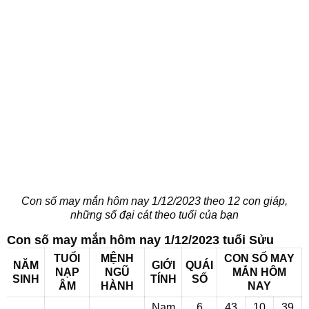
Con số may mắn hôm nay 1/12/2023 theo 12 con giáp,
những số đại cát theo tuổi của bạn
Con số may mắn hôm nay 1/12/2023 tuổi Sửu
TUỔI
MỆNH
CON SỐ MAY
NĂM
GIỚI
QUÁI
NẠP
NGŨ
MẮN HÔM
SINH
TÍNH
SỐ
ÂM
HÀNH
NAY
Nam
6
43
10
39