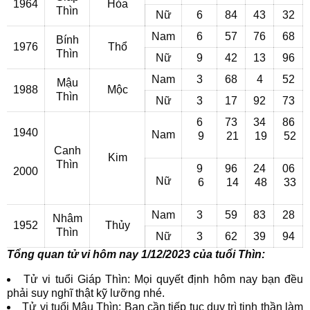
1964
Hỏa
Thìn
Nữ
6
84
43
32
Nam
6
57
76
68
Bính
1976
Thổ
Thìn
Nữ
9
42
13
96
Nam
3
68
4
52
Mậu
1988
Mộc
Thìn
Nữ
3
17
92
73
6
73
34
86
1940
Nam
9
21
19
52
Canh
Kim
Thìn
9
96
24
06
2000
Nữ
6
14
48
33
Nam
3
59
83
28
Nhâm
1952
Thủy
Thìn
Nữ
3
62
39
94
Tổng quan tử vi hôm nay 1/12/2023 của tuổi Thìn:
Tử vi tuổi Giáp Thìn: Mọi quyết định hôm nay bạn đều
phải suy nghĩ thật kỹ lưỡng nhé.
Tử vi tuổi Mậu Thìn: Bạn cần tiếp tục duy trì tinh thần làm