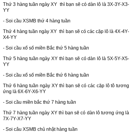
Thứ 3 hàng tuần ngày XY thì bạn sẽ có dàn lô là 3X-3Y-X3-
YY
- Soi cầu XSMB thứ 4 hàng tuần
Thứ 4 hàng tuần ngày XY thì bạn sẽ có các cặp lô là 4X-4Y-
X4-YY
- Soi cầu xổ số miền Bắc thứ 5 hàng tuần
Thứ 5 hàng tuần ngày XY thì bạn sẽ có dàn lô là 5X-5Y-X5-
YY
- Soi cầu xổ số miền Bắc thứ 6 hàng tuần
Thứ 6 hàng tuần ngày XY thì bạn sẽ có các cặp lô tô tương
ứng là 6X-6Y-X6-YY
- Soi cầu miền bắc thứ 7 hàng tuần
Thứ 7 hàng tuần ngày XY thì bạn sẽ có dàn lô tương ứng là
7X-7Y-X7-YY
- Soi câu XSMB chủ nhật hàng tuần