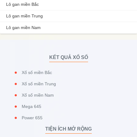
Lô gan miền Bắc
Lô gan miền Trung
Lô gan miền Nam
KẾT QUẢ XỔ SỐ
Xổ số miền Bắc
Xổ số miền Trung
Xổ số miền Nam
Mega 645
Power 655
TIỆN ÍCH MỞ RỘNG