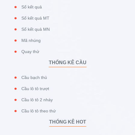
Sổ kết quả
Sổ kết quả MT
Sổ kết quả MN
Mã nhúng
Quay thử
THỐNG KÊ CẦU
Cầu bạch thủ
Cầu lô tô trượt
Cầu lô tô 2 nháy
Cầu lô tô theo thứ
THỐNG KÊ HOT