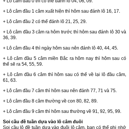
+ Lô câm đầu 0 thì có thể đánh lô 04, 06, 09.
+ Lô câm đầu 1 câm xuất hiện thì hôm sau đánh lô 16, 17.
+ Lô câm đầu 2 có thể đánh lô 21, 25, 29.
+ Lô câm đầu 3 câm ra hôm trước thì hôm sau đánh lô 30 và
36, 39.
+ Lô câm đầu 4 thì ngày hôm sau nên đánh lô 40, 44, 45.
+ Lô câm đầu 5 câm miền Bắc ra hôm nay thì hôm sau có
thể sẽ ra 54, 55, 59.
+ Lô câm đầu 6 câm thì hôm sau có thể về lại lô đầu câm,
61, 63.
+ Lô câm đầu 7 câm thì hôm sau nên đánh 77, 71 và 75.
+ Lô câm đầu 8 câm thường về con 80, 82, 89.
+ ​Lô câm đầu 9 câm thì hôm sau thường về 91, 92, 95, 99.
Soi cầu đề tuần dựa vào lô câm đuôi
Soi cầu lô đề tuần dựa vào đuôi lô câm, bạn có thể ghi nhớ