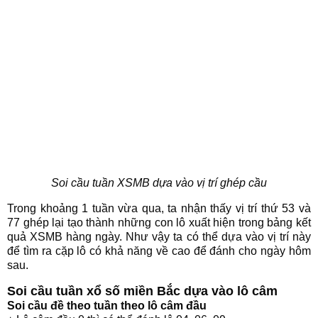
Soi cầu tuần XSMB dựa vào vị trí ghép cầu
Trong khoảng 1 tuần vừa qua, ta nhận thấy vị trí thứ 53 và
77 ghép lại tạo thành những con lô xuất hiện trong bảng kết
quả XSMB hàng ngày. Như vậy ta có thể dựa vào vị trí này
để tìm ra cặp lô có khả năng về cao để đánh cho ngày hôm
sau.
Soi cầu tuần xổ số miền Bắc dựa vào lô câm
Soi cầu đề theo tuần theo lô câm đầu