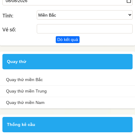
Tỉnh:
Vé số:
Dò kết quả
Quay thử
Quay thử miền Bắc
Quay thử miền Trung
Quay thử miền Nam
Thống kê cầu