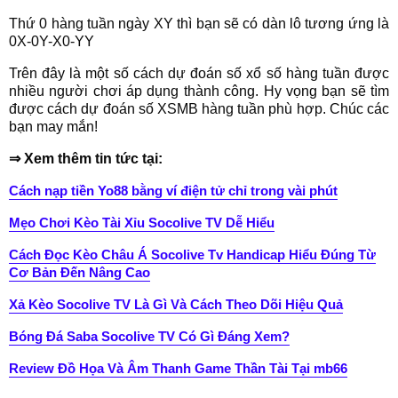
Thứ 0 hàng tuần ngày XY thì bạn sẽ có dàn lô tương ứng là
0X-0Y-X0-YY
Trên đây là một số cách dự đoán số xổ số hàng tuần được
nhiều người chơi áp dụng thành công. Hy vọng bạn sẽ tìm
được cách dự đoán số XSMB hàng tuần phù hợp. Chúc các
bạn may mắn!
⇒ Xem thêm tin tức tại:
Cách nạp tiền Yo88 bằng ví điện tử chỉ trong vài phút
Mẹo Chơi Kèo Tài Xỉu Socolive TV Dễ Hiểu
Cách Đọc Kèo Châu Á Socolive Tv Handicap Hiểu Đúng Từ
Cơ Bản Đến Nâng Cao
Xả Kèo Socolive TV Là Gì Và Cách Theo Dõi Hiệu Quả
Bóng Đá Saba Socolive TV Có Gì Đáng Xem?
Review Đồ Họa Và Âm Thanh Game Thần Tài Tại mb66