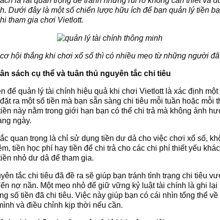
ch là rất quan trọng để tránh những rủi ro không cần thiết và du
nh. Dưới đây là một số chiến lược hữu ích để bạn quản lý tiền b
i tham gia chơi Vietlott.
cơ hội thắng khi chơi xổ số thì có nhiều mẹo từ những người đã
ân sách cụ thể và tuân thủ nguyên tắc chi tiêu
n để quản lý tài chính hiệu quả khi chơi Vietlott là xác định mộ
 đặt ra một số tiền mà bạn sẵn sàng chi tiêu mỗi tuần hoặc mỗi 
tiền này nằm trong giới hạn bạn có thể chi trả mà không ảnh h
àng ngày.
ắc quan trọng là chỉ sử dụng tiền dư dả cho việc chơi xổ số, kh
kiệm, tiền học phí hay tiền để chi trả cho các chi phí thiết yếu kh
iền nhỏ dư dả để tham gia.
ên tắc chi tiêu đã đề ra sẽ giúp bạn tránh tình trạng chi tiêu vư
ến nợ nần. Một mẹo nhỏ để giữ vững kỷ luật tài chính là ghi lại
g số tiền đã chi tiêu. Việc này giúp bạn có cái nhìn tổng thể về
mình và điều chỉnh kịp thời nếu cần.