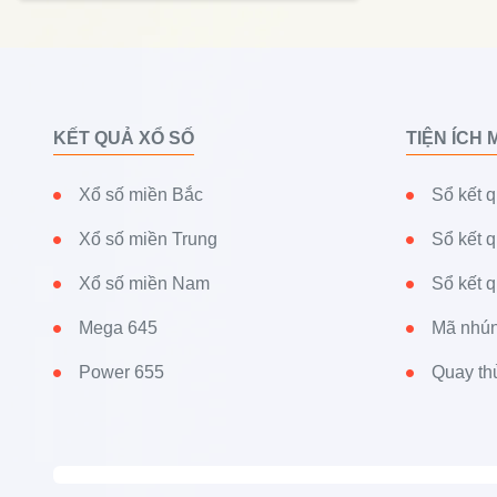
KẾT QUẢ XỔ SỐ
TIỆN ÍCH
Xổ số miền Bắc
Sổ kết 
Xổ số miền Trung
Sổ kết 
Xổ số miền Nam
Sổ kết 
Mega 645
Mã nhú
Power 655
Quay th