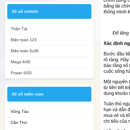
chính đúng cá
bằng tài chí
Xổ số vietlott
thông minh kh
Thần Tài
Để tăng 
Điện toán 123
Xác định ng
Điện toán 6x36
Bước đầu tiê
rõ ràng. Hãy
Mega 6/45
bảo rằng số 
cuộc sống h
Power 6/55
Một nguyên t
từ tiền tiết 
dụng khoản t
Xổ số miền nam
Tuân thủ nguy
hạn và dẫn đ
Vũng Tàu
mua vé và tổn
chi tiêu của 
Cần Thơ