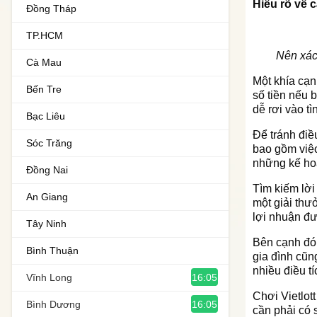
Hiểu rõ về 
Đồng Tháp
TP.HCM
Nên xác 
Cà Mau
Một khía cạn
Bến Tre
số tiền nếu 
dễ rơi vào t
Bạc Liêu
Để tránh điề
Sóc Trăng
bao gồm việc
những kế ho
Đồng Nai
Tìm kiếm lời
An Giang
một giải thư
lợi nhuận đư
Tây Ninh
Bên cạnh đó,
Bình Thuận
gia đình cũn
nhiều điều t
16:05
Vĩnh Long
Chơi Vietlott
16:05
Bình Dương
cần phải có 