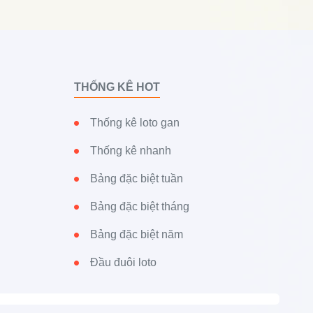
THỐNG KÊ HOT
Thống kê loto gan
Thống kê nhanh
Bảng đặc biệt tuần
Bảng đặc biệt tháng
Bảng đặc biệt năm
Đầu đuôi loto