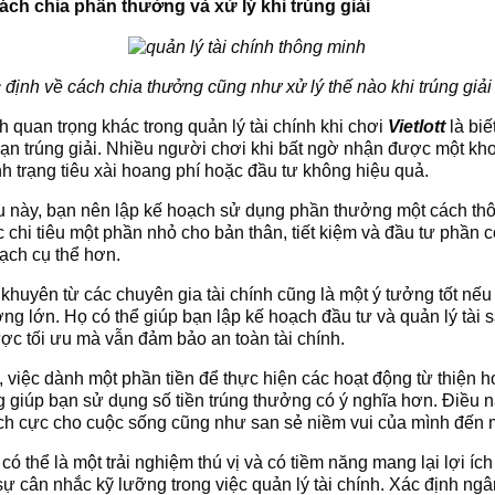
cách chia phần thưởng và xử lý khi trúng giải
định về cách chia thưởng cũng như xử lý thế nào khi trúng giải 
h quan trọng khác trong quản lý tài chính khi chơi
Vietlott
là biế
bạn trúng giải. Nhiều người chơi khi bất ngờ nhận được một kho
ình trạng tiêu xài hoang phí hoặc đầu tư không hiệu quả.
u này, bạn nên lập kế hoạch sử dụng phần thưởng một cách th
 chi tiêu một phần nhỏ cho bản thân, tiết kiệm và đầu tư phần c
ạch cụ thể hơn.
 khuyên từ các chuyên gia tài chính cũng là một ý tưởng tốt nếu
ởng lớn. Họ có thể giúp bạn lập kế hoạch đầu tư và quản lý tài 
ợc tối ưu mà vẫn đảm bảo an toàn tài chính.
 việc dành một phần tiền để thực hiện các hoạt động từ thiện h
g giúp bạn sử dụng số tiền trúng thưởng có ý nghĩa hơn. Điều 
ích cực cho cuộc sống cũng như san sẻ niềm vui của mình đến 
 có thể là một trải nghiệm thú vị và có tiềm năng mang lại lợi íc
sự cân nhắc kỹ lưỡng trong việc quản lý tài chính. Xác định ngâ