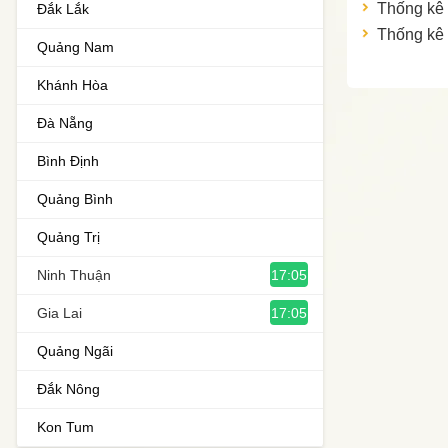
Thống kê 
Đắk Lắk
Thống kê 
Quảng Nam
Khánh Hòa
Đà Nẵng
Bình Định
Quảng Bình
Quảng Trị
17:05
Ninh Thuận
17:05
Gia Lai
Quảng Ngãi
Đắk Nông
Kon Tum