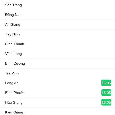
Sóc Trăng
Đồng Nai
An Giang
Tây Ninh
Bình Thuận
Vĩnh Long
Bình Dương
Trà Vinh
16:05
Long An
16:05
Bình Phước
16:05
Hậu Giang
Kiên Giang