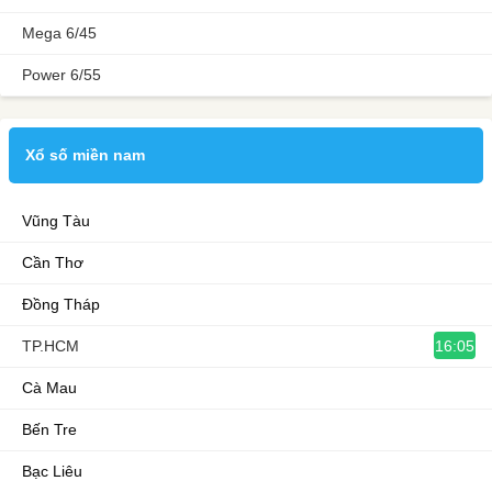
Mega 6/45
Power 6/55
Xổ số miền nam
Vũng Tàu
Cần Thơ
Đồng Tháp
16:05
TP.HCM
Cà Mau
Bến Tre
Bạc Liêu