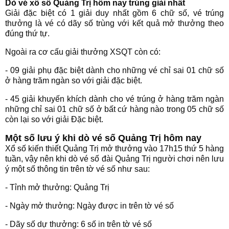
Dò vé xổ số Quảng Trị hôm nay trúng giải nhất
Giải đặc biệt có 1 giải duy nhất gồm 6 chữ số, vé trúng
thưởng là vé có dãy số trùng với kết quả mở thưởng theo
đúng thứ tự.
Ngoài ra cơ cấu giải thưởng XSQT còn có:
- 09 giải phụ đặc biệt dành cho những vé chỉ sai 01 chữ số
ở hàng trăm ngàn so với giải đặc biệt.
- 45 giải khuyến khích dành cho vé trúng ở hàng trăm ngàn
những chỉ sai 01 chữ số ở bất cứ hàng nào trong 05 chữ số
còn lại so với giải Đặc biệt.
Một số lưu ý khi dò vé số Quảng Trị hôm nay
Xổ số kiến thiết Quảng Trị mở thưởng vào 17h15 thứ 5 hàng
tuần, vậy nên khi dò vé số đài Quảng Trị người chơi nên lưu
ý một số thông tin trên tờ vé số như sau:
- Tỉnh mở thưởng: Quảng Trị
- Ngày mở thưởng: Ngày được in trên tờ vé số
- Dãy số dự thưởng: 6 số in trên tờ vé số