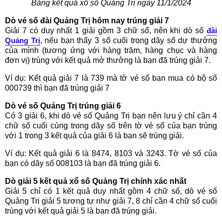
Bảng kết quả xổ số Quảng Trị ngày 11/1/2024
Dò vé số đài Quảng Trị hôm nay trúng giải 7
Giải 7 có duy nhất 1 giải gồm 3 chữ số, nên khi dò số
đài
Quảng Trị
, nếu bạn thấy 3 số cuối trong dãy số dự thưởng
của mình (tương ứng với hàng trăm, hàng chục và hàng
đơn vị) trùng với kết quả mở thưởng là bạn đã trúng giải 7.
Ví dụ: Kết quả giải 7 là 739 mà tờ vé số bạn mua có bộ số
000739 thì bạn đã trúng giải 7
Dò vé số Quảng Trị trúng giải 6
Có 3 giải 6, khi dò vé số Quảng Trị bạn nên lưu ý chỉ cần 4
chữ số cuối cùng trong dãy số trên tờ vé số của bạn trùng
với 1 trong 3 kết quả của giải 6 là bạn sẽ trúng giải.
Ví dụ: Kết quả giải 6 là 8474, 8103 và 3243. Tờ vé số của
bạn có dãy số 008103 là bạn đã trúng giải 6.
Dò giải 5 kết quả xổ số Quảng Trị chính xác nhất
Giải 5 chỉ có 1 kết quả duy nhất gồm 4 chữ số, dò vé số
Quảng Trị giải 5 tương tự như giải 7, 8 chỉ cần 4 chữ số cuối
trùng với kết quả giải 5 là bạn đã trúng giải.