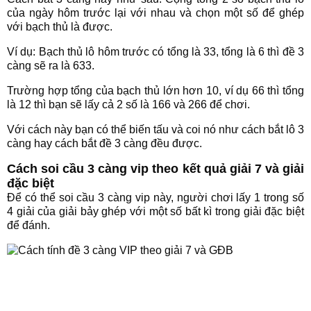
của ngày hôm trước lại với nhau và chọn một số để ghép
với bạch thủ là được.
Ví dụ: Bạch thủ lô hôm trước có tổng là 33, tổng là 6 thì đề 3
càng sẽ ra là 633.
Trường hợp tổng của bạch thủ lớn hơn 10, ví dụ 66 thì tổng
là 12 thì bạn sẽ lấy cả 2 số là 166 và 266 để chơi.
Với cách này bạn có thể biến tấu và coi nó như cách bắt lô 3
càng hay cách bắt đề 3 càng đều được.
Cách soi cầu 3 càng vip theo kết quả giải 7 và giải
đặc biệt
Để có thể soi cầu 3 càng vip này, người chơi lấy 1 trong số
4 giải của giải bảy ghép với một số bất kì trong giải đặc biệt
để đánh.