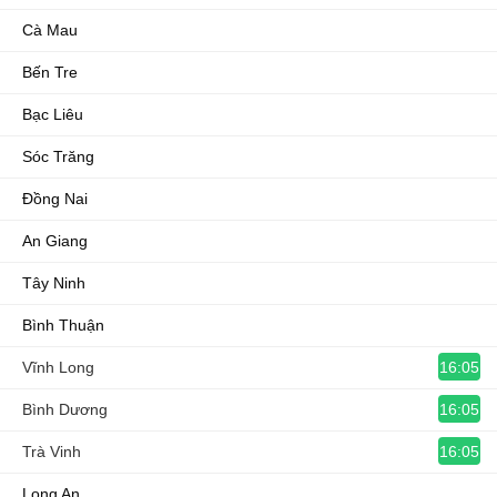
Cà Mau
Bến Tre
Bạc Liêu
Sóc Trăng
Đồng Nai
An Giang
Tây Ninh
Bình Thuận
16:05
Vĩnh Long
16:05
Bình Dương
16:05
Trà Vinh
Long An