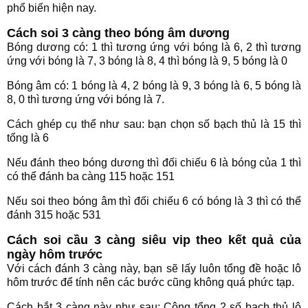
phổ biến hiện nay.
Cách soi 3 càng theo bóng âm dương
Bóng dương có: 1 thì tương ứng với bóng là 6, 2 thì tương
ứng với bóng là 7, 3 bóng là 8, 4 thì bóng là 9, 5 bóng là 0
Bóng âm có: 1 bóng là 4, 2 bóng là 9, 3 bóng là 6, 5 bóng là
8, 0 thì tương ứng với bóng là 7.
Cách ghép cụ thể như sau: bạn chọn số bạch thủ là 15 thì
tổng là 6
Nếu đánh theo bóng dương thì đối chiếu 6 là bóng của 1 thì
có thể đánh ba càng 115 hoặc 151
Nếu soi theo bóng âm thì đối chiếu 6 có bóng là 3 thì có thể
đánh 315 hoặc 531
Cách soi cầu 3 càng siêu vip theo kết quả của
ngày hôm trước
Với cách đánh 3 càng này, bạn sẽ lấy luôn tổng đề hoặc lô
hôm trước để tính nên các bước cũng không quá phức tạp.
Cách bắt 3 càng này như sau: Cộng tổng 2 số bạch thủ lô