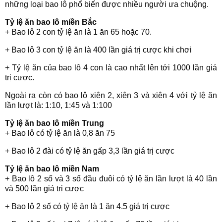
những loại bao lô phổ biến được nhiều người ưa chuộng.
Tỷ lệ ăn bao lô miền Bắc
+ Bao lô 2 con tỷ lệ ăn là 1 ăn 65 hoặc 70.
+ Bao lô 3 con tỷ lệ ăn là 400 lần giá trị cược khi chơi
+ Tỷ lệ ăn của bao lô 4 con là cao nhất lên tới 1000 lần giá
trị cược.
Ngoài ra còn có bao lô xiên 2, xiên 3 và xiên 4 với tỷ lệ ăn
lần lượt là: 1:10, 1:45 và 1:100
Tỷ lệ ăn bao lô miền Trung
+ Bao lô có tỷ lệ ăn là 0,8 ăn 75
+ Bao lô 2 đài có tỷ lệ ăn gấp 3,3 lần giá trị cược
Tỷ lệ ăn bao lô miền Nam
+ Bao lô 2 số và 3 số đầu đuôi có tỷ lệ ăn lần lượt là 40 lần
và 500 lần giá trị cược
+ Bao lô 2 số có tỷ lệ ăn là 1 ăn 4.5 giá trị cược