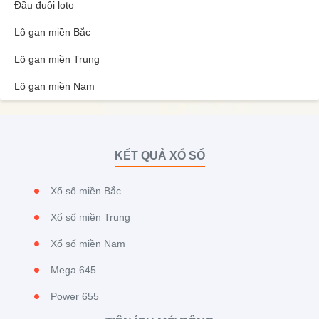
Đầu đuôi loto
Lô gan miền Bắc
Lô gan miền Trung
Lô gan miền Nam
KẾT QUẢ XỔ SỐ
Xổ số miền Bắc
Xổ số miền Trung
Xổ số miền Nam
Mega 645
Power 655