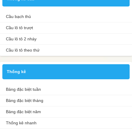
Cầu bạch thủ
Cầu lô tô trượt
Cầu lô tô 2 nháy
Cầu lô tô theo thứ
Thống kê
Bảng đặc biệt tuần
Bảng đặc biệt tháng
Bảng đặc biệt năm
Thống kê nhanh