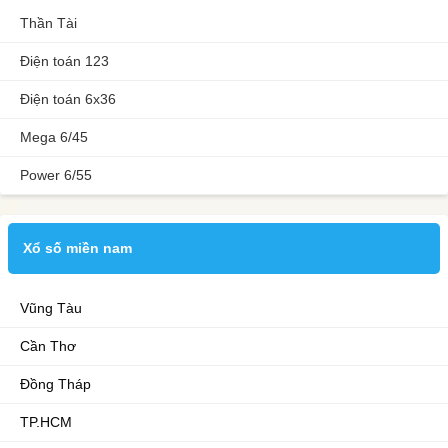
Thần Tài
Điện toán 123
Điện toán 6x36
Mega 6/45
Power 6/55
Xổ số miền nam
Vũng Tàu
Cần Thơ
Đồng Tháp
TP.HCM