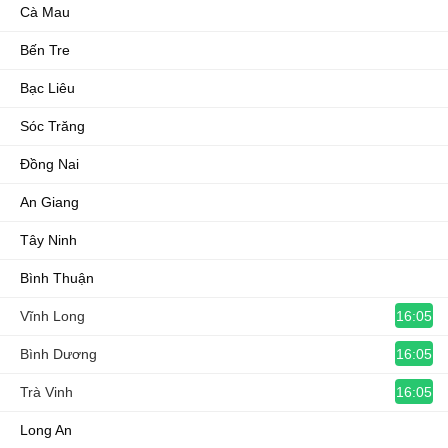
Cà Mau
Bến Tre
Bạc Liêu
Sóc Trăng
Đồng Nai
An Giang
Tây Ninh
Bình Thuận
16:05
Vĩnh Long
16:05
Bình Dương
16:05
Trà Vinh
Long An