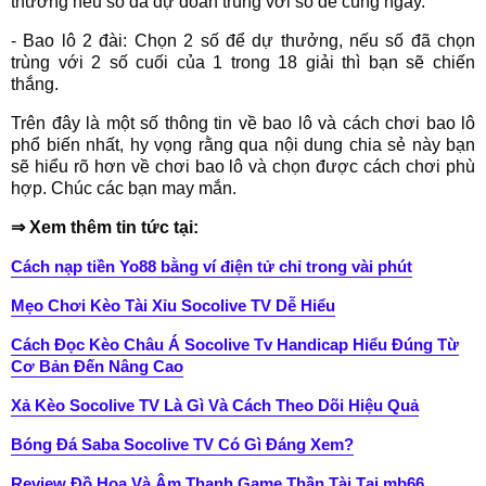
thưởng nếu số đã dự đoán trùng với số đề cùng ngày.
- Bao lô 2 đài: Chọn 2 số để dự thưởng, nếu số đã chọn
trùng với 2 số cuối của 1 trong 18 giải thì bạn sẽ chiến
thắng.
Trên đây là một số thông tin về bao lô và cách chơi bao lô
phổ biến nhất, hy vọng rằng qua nội dung chia sẻ này bạn
sẽ hiểu rõ hơn về chơi bao lô và chọn được cách chơi phù
hợp. Chúc các bạn may mắn.
⇒ Xem thêm tin tức tại:
Cách nạp tiền Yo88 bằng ví điện tử chỉ trong vài phút
Mẹo Chơi Kèo Tài Xỉu Socolive TV Dễ Hiểu
Cách Đọc Kèo Châu Á Socolive Tv Handicap Hiểu Đúng Từ
Cơ Bản Đến Nâng Cao
Xả Kèo Socolive TV Là Gì Và Cách Theo Dõi Hiệu Quả
Bóng Đá Saba Socolive TV Có Gì Đáng Xem?
Review Đồ Họa Và Âm Thanh Game Thần Tài Tại mb66