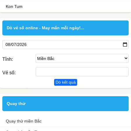
Kon Tum
Dò vé số online - May mắn mỗi ngày!...
Tỉnh:
Vé số:
Dò kết quả
Quay thử
Quay thử miền Bắc