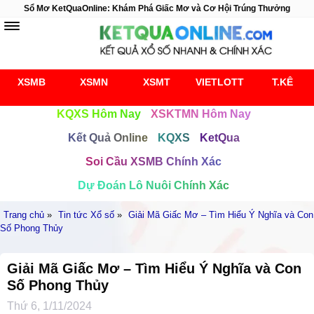
Sổ Mơ KetQuaOnline: Khám Phá Giấc Mơ và Cơ Hội Trúng Thưởng
XSMB
XSMN
XSMT
VIETLOTT
T.KÊ
KQXS Hôm Nay
XSKTMN Hôm Nay
Kết Quả Online
KQXS
KetQua
Soi Cầu XSMB Chính Xác
Dự Đoán Lô Nuôi Chính Xác
Trang chủ
»
Tin tức Xổ số
»
Giải Mã Giấc Mơ – Tìm Hiểu Ý Nghĩa và Con
Số Phong Thủy
Giải Mã Giấc Mơ – Tìm Hiểu Ý Nghĩa và Con
Số Phong Thủy
Thứ 6, 1/11/2024