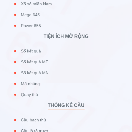
Xổ số miền Nam
Mega 645
Power 655
TIỆN ÍCH MỞ RỘNG
Sổ kết quả
Sổ kết quả MT
Sổ kết quả MN
Mã nhúng
Quay thử
THỐNG KÊ CẦU
Cầu bạch thủ
Cầu lô tô trượt