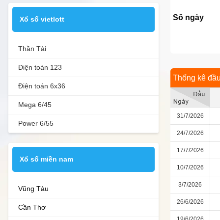
Số ngày
Xổ số vietlott
Thần Tài
Điện toán 123
Thống kê đầu
Điện toán 6x36
Mega 6/45
31/7/2026
Power 6/55
24/7/2026
17/7/2026
Xổ số miền nam
10/7/2026
3/7/2026
Vũng Tàu
26/6/2026
Cần Thơ
19/6/2026