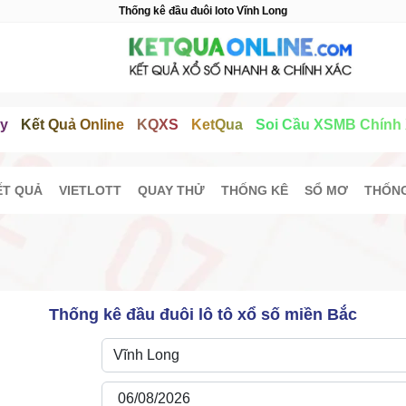
Thống kê đầu đuôi loto Vĩnh Long
y
Kết Quả Online
KQXS
KetQua
Soi Cầu XSMB Chính
ẾT QUẢ
VIETLOTT
QUAY THỬ
THỐNG KÊ
SỔ MƠ
THỐNG
Thống kê đầu đuôi lô tô xổ số miền Bắc