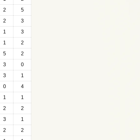
2
5
2
3
1
3
1
2
5
2
3
0
3
1
0
4
1
1
2
2
3
1
2
2