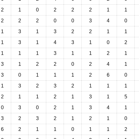
2
1
0
2
2
2
1
1
2
2
2
0
0
3
4
0
1
3
1
3
2
2
1
1
1
3
1
4
3
1
0
2
1
1
1
3
1
1
2
1
3
1
2
2
0
2
4
1
3
0
1
1
1
2
6
0
1
3
2
3
2
1
1
1
2
1
1
2
1
3
1
5
0
3
0
2
1
3
4
1
3
2
3
2
1
2
1
0
6
2
1
1
0
1
1
2