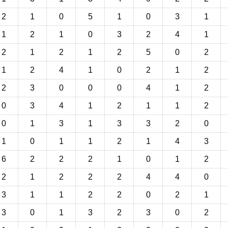
2
1
0
5
1
0
3
1
1
2
1
0
3
2
4
1
2
1
2
1
2
5
0
2
1
2
4
1
0
2
1
2
2
3
0
0
0
4
1
2
0
3
4
1
2
1
1
2
0
1
3
1
3
3
2
0
1
0
1
1
2
1
4
3
6
2
2
2
1
0
1
2
2
1
2
2
2
4
4
0
3
1
1
2
2
0
2
1
3
0
1
3
2
3
0
2