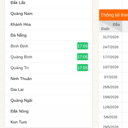
Đắk Lắk
Quảng Nam
Thống kê the
Khánh Hòa
Đà Nẵng
31/7/2026
17:05
Bình Định
24/7/2026
17:05
Quảng Bình
17/7/2026
10/7/2026
17:05
Quảng Trị
3/7/2026
Ninh Thuận
26/6/2026
Gia Lai
19/6/2026
Quảng Ngãi
12/6/2026
Đắk Nông
5/6/2026
Kon Tum
29/5/2026