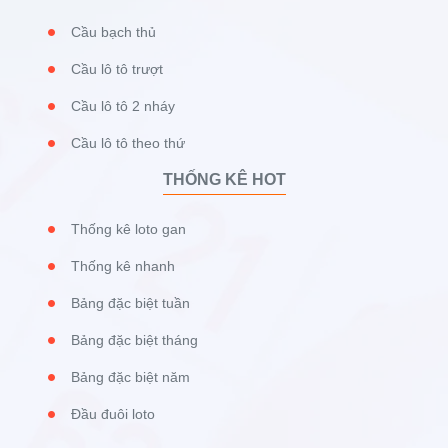
Cầu bạch thủ
Cầu lô tô trượt
Cầu lô tô 2 nháy
Cầu lô tô theo thứ
THỐNG KÊ HOT
Thống kê loto gan
Thống kê nhanh
Bảng đặc biệt tuần
Bảng đặc biệt tháng
Bảng đặc biệt năm
Đầu đuôi loto