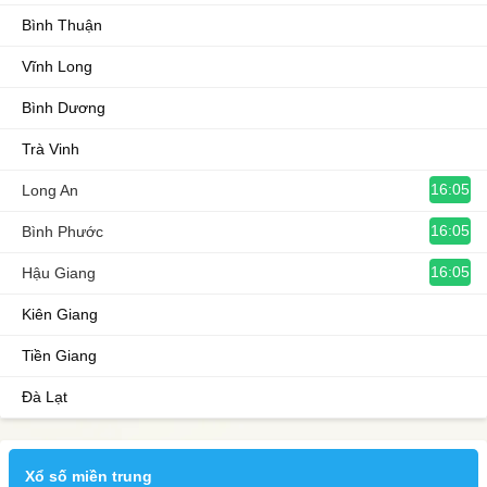
Bình Thuận
Vĩnh Long
Bình Dương
Trà Vinh
16:05
Long An
16:05
Bình Phước
16:05
Hậu Giang
Kiên Giang
Tiền Giang
Đà Lạt
Xổ số miền trung