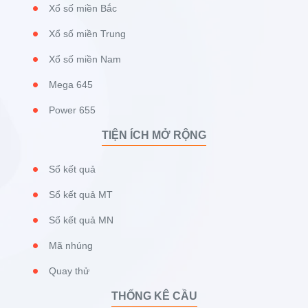
Xổ số miền Bắc
Xổ số miền Trung
Xổ số miền Nam
Mega 645
Power 655
TIỆN ÍCH MỞ RỘNG
Sổ kết quả
Sổ kết quả MT
Sổ kết quả MN
Mã nhúng
Quay thử
THỐNG KÊ CẦU