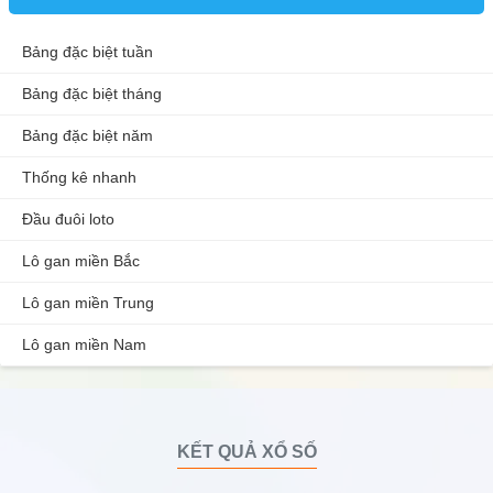
Bảng đặc biệt tuần
Bảng đặc biệt tháng
Bảng đặc biệt năm
Thống kê nhanh
Đầu đuôi loto
Lô gan miền Bắc
Lô gan miền Trung
Lô gan miền Nam
KẾT QUẢ XỔ SỐ