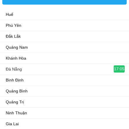
Huế
Phú Yên
Đắk Lắk
Quảng Nam
Khánh Hòa
17:05
Đà Nẵng
Bình Định
Quảng Bình
Quảng Trị
Ninh Thuận
Gia Lai