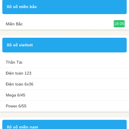
Xổ số miền bắc
18:05
Miền Bắc
Xổ số vietlott
Thần Tài
Điện toán 123
Điện toán 6x36
Mega 6/45
Power 6/55
Xổ số miền nam