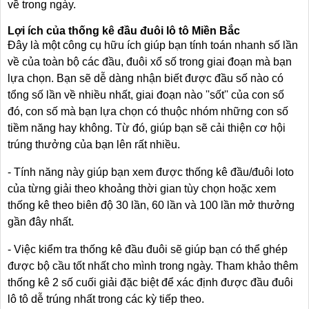
về trong ngày.
Lợi ích của thống kê đầu đuôi lô tô Miền Bắc
Đây là một công cụ hữu ích giúp bạn tính toán nhanh số lần
về của toàn bộ các đầu, đuôi xổ số trong giai đoạn mà bạn
lựa chọn. Bạn sẽ dễ dàng nhận biết được đầu số nào có
tổng số lần về nhiều nhất, giai đoạn nào ''sốt'' của con số
đó, con số mà bạn lựa chọn có thuộc nhóm những con số
tiềm năng hay không. Từ đó, giúp bạn sẽ cải thiện cơ hội
trúng thưởng của bạn lên rất nhiều.
- Tính năng này giúp bạn xem được thống kê đầu/đuôi loto
của từng giải theo khoảng thời gian tùy chọn hoặc xem
thống kê theo biên độ 30 lần, 60 lần và 100 lần mở thưởng
gần đây nhất.
- Việc kiểm tra thống kê đầu đuôi sẽ giúp bạn có thể ghép
được bộ cầu tốt nhất cho mình trong ngày. Tham khảo thêm
thống kê 2 số cuối giải đặc biệt để xác định được đầu đuôi
lô tô dễ trúng nhất trong các kỳ tiếp theo.