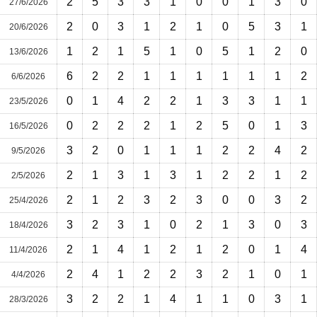
2
5
3
3
1
0
0
1
3
0
27/6/2026
2
0
3
1
2
1
0
5
3
1
20/6/2026
1
2
1
5
1
0
5
1
2
0
13/6/2026
6
2
2
1
1
1
1
1
1
2
6/6/2026
0
1
4
2
2
1
3
3
1
1
23/5/2026
0
2
2
2
1
2
5
0
1
3
16/5/2026
3
2
0
1
1
1
2
2
4
2
9/5/2026
2
1
3
1
3
1
2
2
1
2
2/5/2026
2
1
2
3
2
3
0
0
3
2
25/4/2026
3
2
3
1
0
2
1
3
0
3
18/4/2026
2
1
4
1
2
1
2
0
1
4
11/4/2026
2
4
1
2
2
3
2
1
0
1
4/4/2026
3
2
2
1
4
1
1
0
3
1
28/3/2026