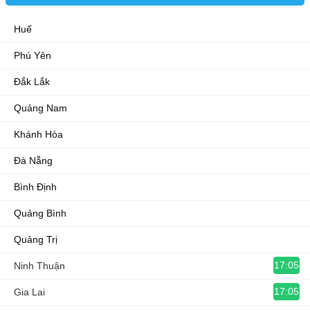
Huế
Phú Yên
Đắk Lắk
Quảng Nam
Khánh Hòa
Đà Nẵng
Bình Định
Quảng Bình
Quảng Trị
17:05
Ninh Thuận
17:05
Gia Lai