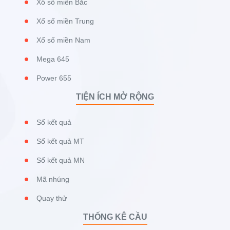
Xổ số miền Bắc
Xổ số miền Trung
Xổ số miền Nam
Mega 645
Power 655
TIỆN ÍCH MỞ RỘNG
Sổ kết quả
Sổ kết quả MT
Sổ kết quả MN
Mã nhúng
Quay thử
THỐNG KÊ CẦU