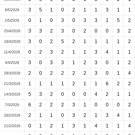
3
5
1
0
2
1
1
3
1
1
9/5/2026
0
1
0
3
0
3
3
1
5
2
2/5/2026
3
3
2
3
0
2
0
0
3
2
25/4/2026
3
0
2
5
2
1
1
1
1
2
18/4/2026
0
2
3
2
1
1
3
4
1
1
11/4/2026
3
0
3
3
1
2
3
0
1
2
4/4/2026
2
0
2
2
2
2
3
0
1
4
28/3/2026
1
1
1
1
2
1
1
6
2
2
21/3/2026
5
3
2
0
0
0
4
2
1
1
14/3/2026
6
2
2
2
3
1
0
0
0
2
7/3/2026
2
1
1
0
3
2
1
3
4
1
28/2/2026
0
1
2
1
3
1
4
1
1
4
21/2/2026