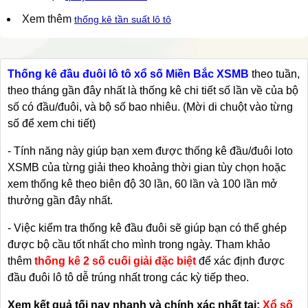
Xem thêm
thống kê tần suất lô tô
Thống kê đầu đuôi lô tô xổ số Miền Bắc XSMB
theo tuần,
theo tháng gần đây nhất là thống kê chi tiết số lần về của bộ
số có đầu/đuôi, và bộ số bao nhiêu. (Mời di chuột vào từng
số để xem chi tiết)
- Tính năng này giúp bạn xem được thống kê đầu/đuôi loto
XSMB của từng giải theo khoảng thời gian tùy chọn hoặc
xem thống kê theo biên độ 30 lần, 60 lần và 100 lần mở
thưởng gần đây nhất.
- Việc kiểm tra thống kê đầu đuôi sẽ giúp bạn có thể ghép
được bộ cầu tốt nhất cho mình trong ngày. Tham khảo
thêm
thống kê 2 số cuối giải đặc biệt
để xác định được
đầu đuôi lô tô dễ trúng nhất trong các kỳ tiếp theo.
Xem kết quả tối nay nhanh và chính xác nhất tại:
Xổ số