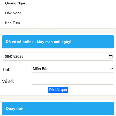
Quảng Ngãi
Đắk Nông
Kon Tum
Dò vé số online - May mắn mỗi ngày!...
Tỉnh:
Vé số:
Dò kết quả
Quay thử