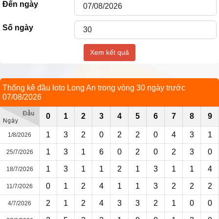
Đến ngày
Số ngày
Xem kết quả
Thống kê đầu loto Long An trong vòng 30 ngày trước
07/08/2026
0
1
2
3
4
5
6
7
8
9
1
3
2
0
2
2
0
4
3
1
1/8/2026
1
3
1
6
0
2
0
2
3
0
25/7/2026
1
3
1
1
2
1
3
1
1
4
18/7/2026
0
1
2
4
1
1
3
2
2
2
11/7/2026
2
1
2
4
3
3
2
1
0
0
4/7/2026