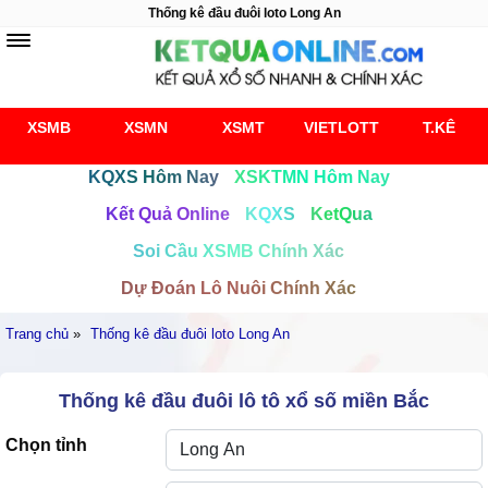
Thống kê đầu đuôi loto Long An
XSMB
XSMN
XSMT
VIETLOTT
T.KÊ
KQXS Hôm Nay
XSKTMN Hôm Nay
Kết Quả Online
KQXS
KetQua
Soi Cầu XSMB Chính Xác
Dự Đoán Lô Nuôi Chính Xác
Trang chủ
»
Thống kê đầu đuôi loto Long An
Thống kê đầu đuôi lô tô xổ số miền Bắc
Chọn tỉnh