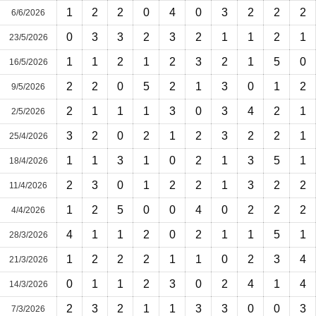
1
2
2
0
4
0
3
2
2
2
6/6/2026
0
3
3
2
3
2
1
1
2
1
23/5/2026
1
1
2
1
2
3
2
1
5
0
16/5/2026
2
2
0
5
2
1
3
0
1
2
9/5/2026
2
1
1
1
3
0
3
4
2
1
2/5/2026
3
2
0
2
1
2
3
2
2
1
25/4/2026
1
1
3
1
0
2
1
3
5
1
18/4/2026
2
3
0
1
2
2
1
3
2
2
11/4/2026
1
2
5
0
0
4
0
2
2
2
4/4/2026
4
1
1
2
0
2
1
1
5
1
28/3/2026
1
2
2
2
1
1
0
2
3
4
21/3/2026
0
1
1
2
3
0
2
4
1
4
14/3/2026
2
3
2
1
1
3
3
0
0
3
7/3/2026