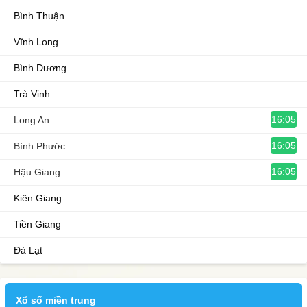
Bình Thuận
Vĩnh Long
Bình Dương
Trà Vinh
16:05
Long An
16:05
Bình Phước
16:05
Hậu Giang
Kiên Giang
Tiền Giang
Đà Lạt
Xổ số miền trung