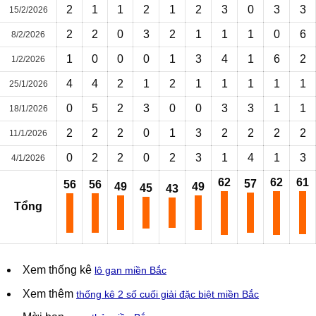
2
1
1
2
1
2
3
0
3
3
15/2/2026
2
2
0
3
2
1
1
1
0
6
8/2/2026
1
0
0
0
1
3
4
1
6
2
1/2/2026
4
4
2
1
2
1
1
1
1
1
25/1/2026
0
5
2
3
0
0
3
3
1
1
18/1/2026
2
2
2
0
1
3
2
2
2
2
11/1/2026
0
2
2
0
2
3
1
4
1
3
4/1/2026
62
62
61
57
56
56
49
49
45
43
Tổng
Xem thống kê
lô gan miền Bắc
Xem thêm
thống kê 2 số cuối giải đặc biệt miền Bắc