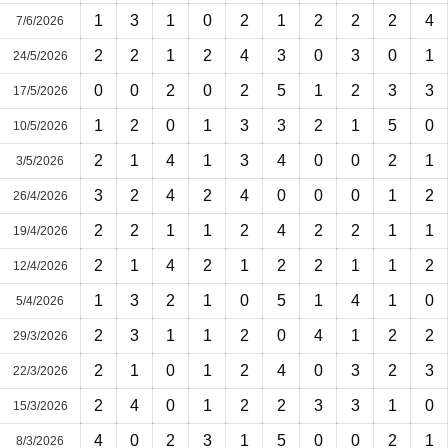
1
3
1
0
2
1
2
2
2
4
7/6/2026
2
2
1
2
4
3
0
3
0
1
24/5/2026
0
0
2
0
2
5
1
2
3
3
17/5/2026
1
2
0
1
3
3
2
1
5
0
10/5/2026
2
1
4
1
3
4
0
0
2
1
3/5/2026
3
2
4
2
4
0
0
0
1
2
26/4/2026
2
2
1
1
2
4
2
2
1
1
19/4/2026
2
1
4
2
1
2
2
1
1
2
12/4/2026
1
3
2
1
0
5
1
4
1
0
5/4/2026
2
3
1
1
2
0
4
1
2
2
29/3/2026
2
1
0
1
2
4
0
3
2
3
22/3/2026
2
4
0
1
2
2
3
3
1
0
15/3/2026
4
0
2
3
1
5
0
0
2
1
8/3/2026