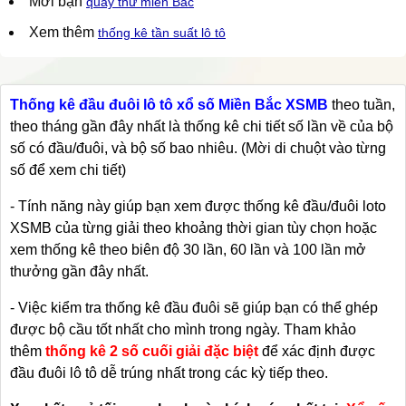
Mời bạn
quay thử miền Bắc
Xem thêm
thống kê tần suất lô tô
Thống kê đầu đuôi lô tô xổ số Miền Bắc XSMB
theo tuần,
theo tháng gần đây nhất là thống kê chi tiết số lần về của bộ
số có đầu/đuôi, và bộ số bao nhiêu. (Mời di chuột vào từng
số để xem chi tiết)
- Tính năng này giúp bạn xem được thống kê đầu/đuôi loto
XSMB của từng giải theo khoảng thời gian tùy chọn hoặc
xem thống kê theo biên độ 30 lần, 60 lần và 100 lần mở
thưởng gần đây nhất.
- Việc kiểm tra thống kê đầu đuôi sẽ giúp bạn có thể ghép
được bộ cầu tốt nhất cho mình trong ngày. Tham khảo
thêm
thống kê 2 số cuối giải đặc biệt
để xác định được
đầu đuôi lô tô dễ trúng nhất trong các kỳ tiếp theo.