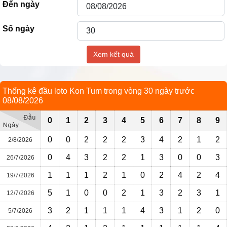
Đến ngày
Số ngày
Xem kết quả
Thống kê đầu loto Kon Tum trong vòng 30 ngày trước
08/08/2026
0
1
2
3
4
5
6
7
8
9
0
0
2
2
2
3
4
2
1
2
2/8/2026
0
4
3
2
2
1
3
0
0
3
26/7/2026
1
1
1
2
1
0
2
4
2
4
19/7/2026
5
1
0
0
2
1
3
2
3
1
12/7/2026
3
2
1
1
1
4
3
1
2
0
5/7/2026