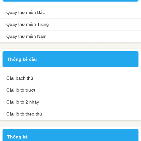
Quay thử miền Bắc
Quay thử miền Trung
Quay thử miền Nam
Thống kê cầu
Cầu bạch thủ
Cầu lô tô trượt
Cầu lô tô 2 nháy
Cầu lô tô theo thứ
Thống kê