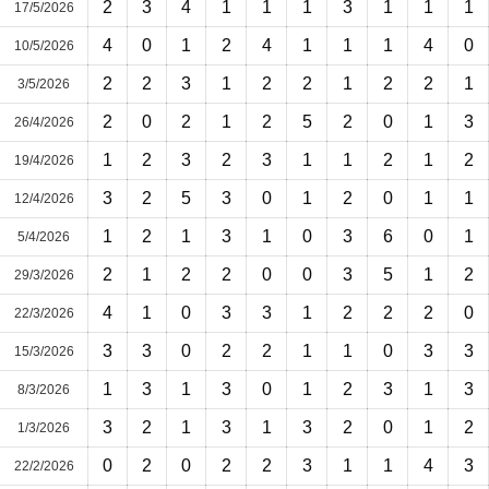
2
3
4
1
1
1
3
1
1
1
17/5/2026
4
0
1
2
4
1
1
1
4
0
10/5/2026
2
2
3
1
2
2
1
2
2
1
3/5/2026
2
0
2
1
2
5
2
0
1
3
26/4/2026
1
2
3
2
3
1
1
2
1
2
19/4/2026
3
2
5
3
0
1
2
0
1
1
12/4/2026
1
2
1
3
1
0
3
6
0
1
5/4/2026
2
1
2
2
0
0
3
5
1
2
29/3/2026
4
1
0
3
3
1
2
2
2
0
22/3/2026
3
3
0
2
2
1
1
0
3
3
15/3/2026
1
3
1
3
0
1
2
3
1
3
8/3/2026
3
2
1
3
1
3
2
0
1
2
1/3/2026
0
2
0
2
2
3
1
1
4
3
22/2/2026