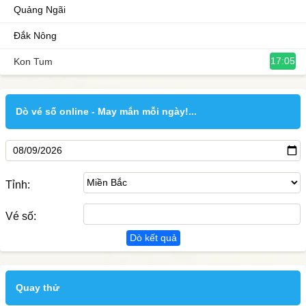
Quảng Ngãi
Đắk Nông
17:05
Kon Tum
Dò vé số online - May mắn mỗi ngày!...
Tỉnh:
Vé số:
Dò kết quả
Quay thử