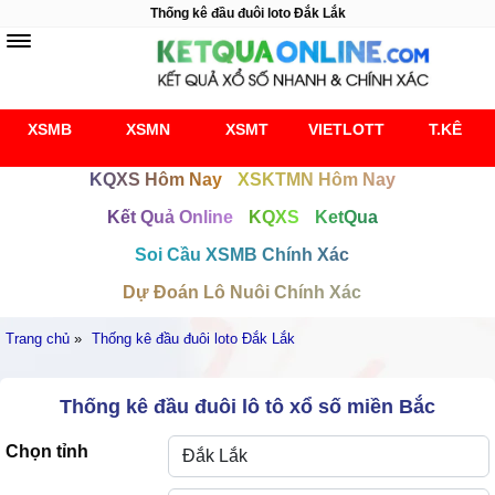
Thống kê đầu đuôi loto Đắk Lắk
XSMB
XSMN
XSMT
VIETLOTT
T.KÊ
KQXS Hôm Nay
XSKTMN Hôm Nay
Kết Quả Online
KQXS
KetQua
Soi Cầu XSMB Chính Xác
Dự Đoán Lô Nuôi Chính Xác
Trang chủ
»
Thống kê đầu đuôi loto Đắk Lắk
Thống kê đầu đuôi lô tô xổ số miền Bắc
Chọn tỉnh