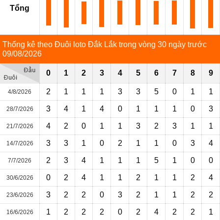
Tổng
Thống kê theo Đuôi loto Đắk Lắk trong vòng 30 ngày trước
09/08/2026
0
1
2
3
4
5
6
7
8
9
2
1
1
1
3
3
5
0
1
1
4/8/2026
3
4
1
4
0
1
1
1
0
3
28/7/2026
4
2
0
1
1
3
2
3
1
1
21/7/2026
3
3
1
0
2
1
1
0
3
4
14/7/2026
2
3
4
1
1
1
5
1
0
0
7/7/2026
0
2
4
1
1
2
1
1
2
4
30/6/2026
3
2
2
0
3
2
1
1
2
2
23/6/2026
1
2
2
2
0
2
4
2
2
1
16/6/2026