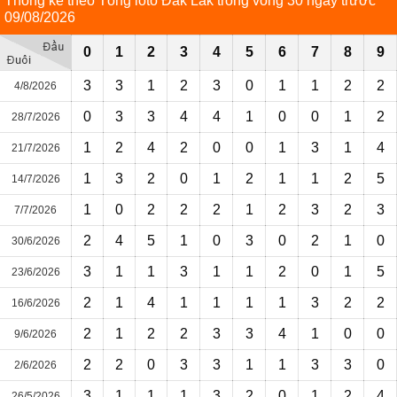
Thống kê theo Tổng loto Đắk Lắk trong vòng 30 ngày trước
09/08/2026
0
1
2
3
4
5
6
7
8
9
3
3
1
2
3
0
1
1
2
2
4/8/2026
0
3
3
4
4
1
0
0
1
2
28/7/2026
1
2
4
2
0
0
1
3
1
4
21/7/2026
1
3
2
0
1
2
1
1
2
5
14/7/2026
1
0
2
2
2
1
2
3
2
3
7/7/2026
2
4
5
1
0
3
0
2
1
0
30/6/2026
3
1
1
3
1
1
2
0
1
5
23/6/2026
2
1
4
1
1
1
1
3
2
2
16/6/2026
2
1
2
2
3
3
4
1
0
0
9/6/2026
2
2
0
3
3
1
1
3
3
0
2/6/2026
3
1
1
1
3
2
0
1
2
4
26/5/2026