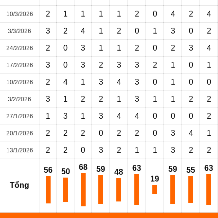
2
1
1
1
1
2
0
4
2
4
10/3/2026
3
2
4
1
2
0
1
3
0
2
3/3/2026
2
0
3
1
1
2
0
2
3
4
24/2/2026
3
0
3
2
3
3
2
1
0
1
17/2/2026
2
4
1
3
4
3
0
1
0
0
10/2/2026
3
1
2
2
1
3
1
1
2
2
3/2/2026
1
3
1
3
4
4
0
0
0
2
27/1/2026
2
2
2
0
2
2
0
3
4
1
20/1/2026
2
2
0
3
2
1
1
3
2
2
13/1/2026
68
63
63
59
59
56
55
50
48
19
Tổng