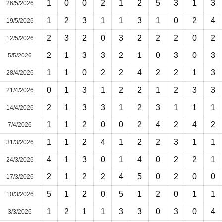
1
0
0
2
1
2
5
3
1
3
26/5/2026
1
2
3
1
1
3
1
0
2
4
19/5/2026
2
3
2
0
3
2
2
2
0
2
12/5/2026
2
1
3
3
2
1
0
3
0
3
5/5/2026
1
1
0
2
2
4
2
2
1
3
28/4/2026
0
1
3
1
2
2
1
2
3
3
21/4/2026
2
1
3
3
1
2
3
1
1
1
14/4/2026
1
1
2
0
0
2
4
2
4
2
7/4/2026
1
1
2
4
1
2
2
3
1
1
31/3/2026
4
1
3
0
1
4
0
2
2
1
24/3/2026
2
1
2
2
4
5
0
2
0
0
17/3/2026
5
1
2
0
5
1
2
0
1
1
10/3/2026
1
2
1
1
3
3
0
3
0
4
3/3/2026