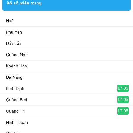
Xổ số miền trung
Huế
Phú Yên
Đắk Lắk
Quảng Nam
Khánh Hòa
Đà Nẵng
17:05
Bình Định
17:05
Quảng Bình
17:05
Quảng Trị
Ninh Thuận