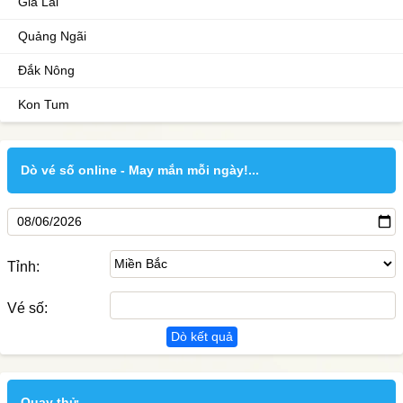
Gia Lai
Quảng Ngãi
Đắk Nông
Kon Tum
Dò vé số online - May mắn mỗi ngày!...
Tỉnh:
Vé số:
Dò kết quả
Quay thử