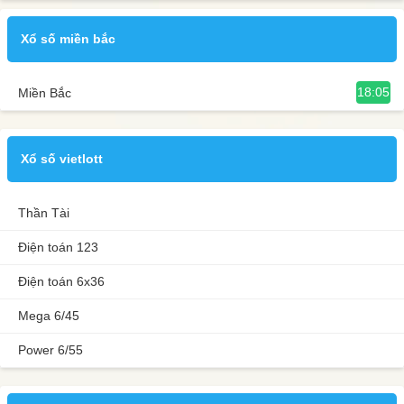
Xổ số miền bắc
18:05
Miền Bắc
Xổ số vietlott
Thần Tài
Điện toán 123
Điện toán 6x36
Mega 6/45
Power 6/55