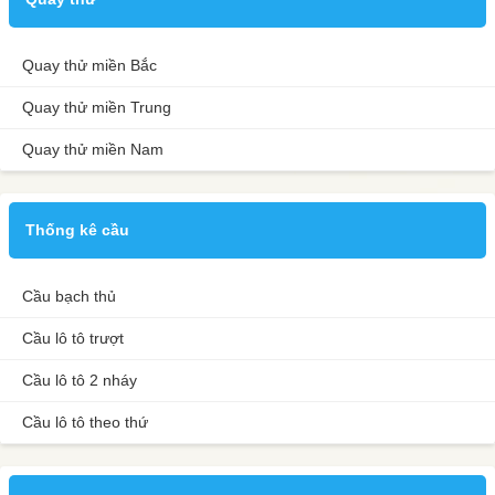
Quay thử miền Bắc
Quay thử miền Trung
Quay thử miền Nam
Thống kê cầu
Cầu bạch thủ
Cầu lô tô trượt
Cầu lô tô 2 nháy
Cầu lô tô theo thứ