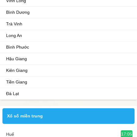
Vĩnh Long
Bình Dương
Trà Vinh
Long An
Bình Phước
Hậu Giang
Kiên Giang
Tiền Giang
Đà Lạt
Xổ số miền trung
17:05
Huế