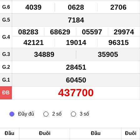
4039
0628
2706
G.6
7184
G.5
08283
68629
05597
29974
G.4
42121
19014
96315
34889
35905
G.3
28451
G.2
60450
G.1
437700
ĐB
Đầu
Đuôi
Đầu
Đuôi