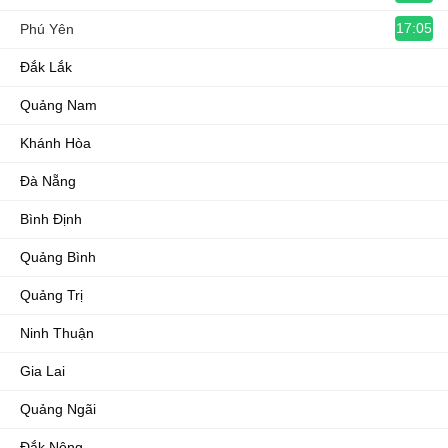
17:05
Phú Yên
Đắk Lắk
Quảng Nam
Khánh Hòa
Đà Nẵng
Bình Định
Quảng Bình
Quảng Trị
Ninh Thuận
Gia Lai
Quảng Ngãi
Đắk Nông