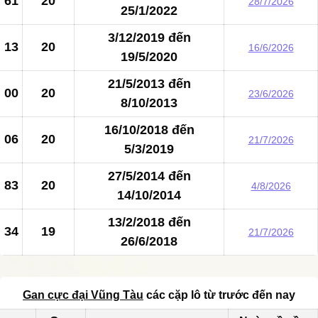
61
20
28/7/2026
25/1/2022
3/12/2019
đến
13
20
16/6/2026
19/5/2020
21/5/2013
đến
00
20
23/6/2026
8/10/2013
16/10/2018
đến
06
20
21/7/2026
5/3/2019
27/5/2014
đến
83
20
4/8/2026
14/10/2014
13/2/2018
đến
34
19
21/7/2026
26/6/2018
Gan cực đại Vũng Tàu
các cặp lô từ trước đến nay