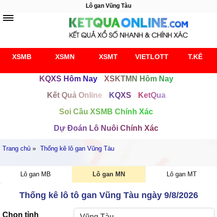
Lô gan Vũng Tàu
XSMB
XSMN
XSMT
VIETLOTT
T.KÊ
KQXS Hôm Nay
XSKTMN Hôm Nay
Kết Quả Online
KQXS
KetQua
Soi Cầu XSMB Chính Xác
Dự Đoán Lô Nuôi Chính Xác
Trang chủ
»
Thống kê lô gan Vũng Tàu
Lô gan MB
Lô gan MN
Lô gan MT
Thống kê lô tô gan Vũng Tàu ngày 9/8/2026
Chọn tỉnh