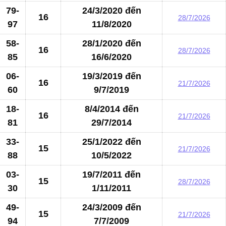
79-
24/3/2020
đến
16
28/7/2026
97
11/8/2020
58-
28/1/2020
đến
16
28/7/2026
85
16/6/2020
06-
19/3/2019
đến
16
21/7/2026
60
9/7/2019
18-
8/4/2014
đến
16
21/7/2026
81
29/7/2014
33-
25/1/2022
đến
15
21/7/2026
88
10/5/2022
03-
19/7/2011
đến
15
28/7/2026
30
1/11/2011
49-
24/3/2009
đến
15
21/7/2026
94
7/7/2009