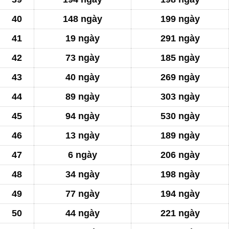
40
148
ngày
199
ngày
41
19
ngày
291
ngày
42
73
ngày
185
ngày
43
40
ngày
269
ngày
44
89
ngày
303
ngày
45
94
ngày
530
ngày
46
13
ngày
189
ngày
47
6
ngày
206
ngày
48
34
ngày
198
ngày
49
77
ngày
194
ngày
50
44
ngày
221
ngày