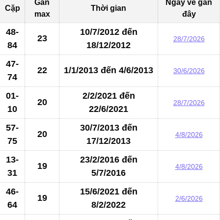
Gan
Ngày về gần
Cặp
Thời gian
max
đây
48-
10/7/2012
đến
23
28/7/2026
84
18/12/2012
47-
22
1/1/2013
đến
4/6/2013
30/6/2026
74
01-
2/2/2021
đến
20
28/7/2026
10
22/6/2021
57-
30/7/2013
đến
20
4/8/2026
75
17/12/2013
13-
23/2/2016
đến
19
4/8/2026
31
5/7/2016
46-
15/6/2021
đến
19
2/6/2026
64
8/2/2022