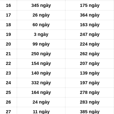
16
345
ngày
175
ngày
17
26
ngày
364
ngày
18
60
ngày
163
ngày
19
3
ngày
247
ngày
20
99
ngày
224
ngày
21
250
ngày
262
ngày
22
154
ngày
207
ngày
23
140
ngày
139
ngày
24
332
ngày
197
ngày
25
164
ngày
278
ngày
26
24
ngày
283
ngày
27
11
ngày
385
ngày