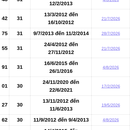
12/2/2013
13/3/2012
đến
42
31
21/7/2026
16/10/2012
75
31
9/7/2013
đến
11/2/2014
28/7/2026
24/4/2012
đến
55
31
21/7/2026
27/11/2012
16/6/2015
đến
91
31
4/8/2026
26/1/2016
24/11/2020
đến
01
30
17/2/2026
22/6/2021
13/11/2012
đến
27
30
19/5/2026
11/6/2013
62
30
11/9/2012
đến
9/4/2013
4/8/2026