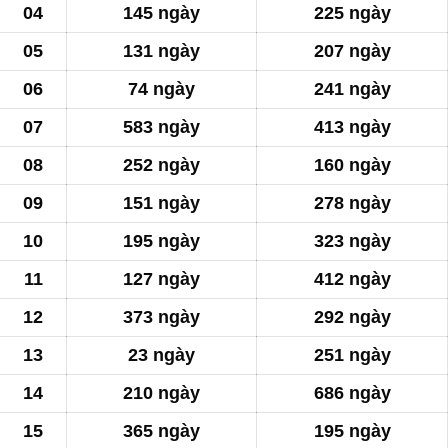
04
145
ngày
225
ngày
05
131
ngày
207
ngày
06
74
ngày
241
ngày
07
583
ngày
413
ngày
08
252
ngày
160
ngày
09
151
ngày
278
ngày
10
195
ngày
323
ngày
11
127
ngày
412
ngày
12
373
ngày
292
ngày
13
23
ngày
251
ngày
14
210
ngày
686
ngày
15
365
ngày
195
ngày