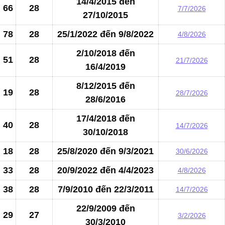
14/4/2015
đến
66
28
7/7/2026
27/10/2015
78
28
25/1/2022
đến
9/8/2022
4/8/2026
2/10/2018
đến
51
28
21/7/2026
16/4/2019
8/12/2015
đến
19
28
28/7/2026
28/6/2016
17/4/2018
đến
40
28
14/7/2026
30/10/2018
18
28
25/8/2020
đến
9/3/2021
30/6/2026
33
28
20/9/2022
đến
4/4/2023
4/8/2026
38
28
7/9/2010
đến
22/3/2011
14/7/2026
22/9/2009
đến
29
27
3/2/2026
30/3/2010