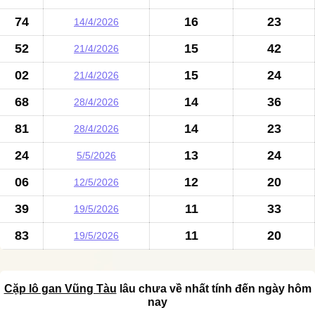
74
16
23
14/4/2026
52
15
42
21/4/2026
02
15
24
21/4/2026
68
14
36
28/4/2026
81
14
23
28/4/2026
24
13
24
5/5/2026
06
12
20
12/5/2026
39
11
33
19/5/2026
83
11
20
19/5/2026
Cặp lô gan Vũng Tàu
lâu chưa về nhất tính đến ngày hôm
nay