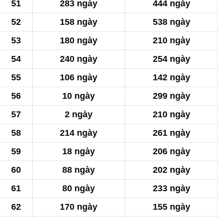
51
283
ngày
444
ngày
52
158
ngày
538
ngày
53
180
ngày
210
ngày
54
240
ngày
254
ngày
55
106
ngày
142
ngày
56
10
ngày
299
ngày
57
2
ngày
210
ngày
58
214
ngày
261
ngày
59
18
ngày
206
ngày
60
88
ngày
202
ngày
61
80
ngày
233
ngày
62
170
ngày
155
ngày