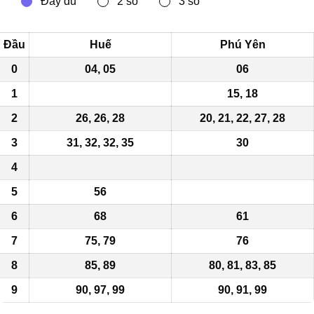
Đầu
Huế
Phú Yên
0
04, 05
06
1
15, 18
2
26, 26, 28
20,
21
, 22, 27, 28
3
31
, 32, 32, 35
30
4
5
56
6
68
61
7
75, 79
76
8
85, 89
80, 81, 83, 85
9
90, 97, 99
90, 91, 99