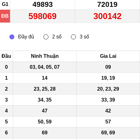
49893
72019
G1
598069
300142
ĐB
Đầu
Ninh Thuận
Gia Lai
0
03, 04, 05, 07
09
1
14
19, 19
2
23, 25, 28
20, 23, 29
3
34, 35
33, 39
4
47
42
5
50, 59
57
6
69
69, 69