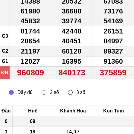
14388
20532
67083
61980
36680
73176
45832
39774
54169
01744
42440
26151
G3
20654
40451
84997
21197
60120
89327
G2
12027
16395
91360
G1
960809
840173
375859
ĐB
Đầu
Huế
Khánh Hòa
Kon Tum
0
09
1
18
14, 17