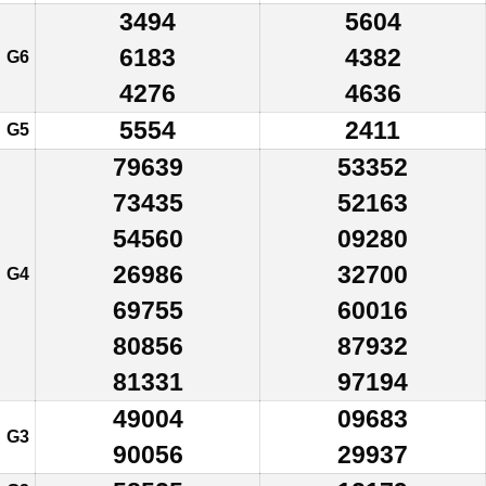
3494
5604
6183
4382
G6
4276
4636
5554
2411
G5
79639
53352
73435
52163
54560
09280
26986
32700
G4
69755
60016
80856
87932
81331
97194
49004
09683
G3
90056
29937