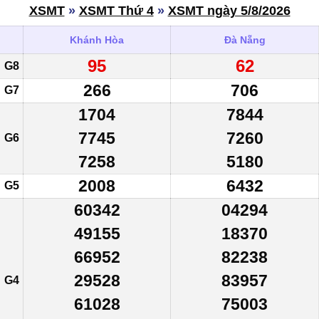
XSMT
»
XSMT Thứ 4
»
XSMT ngày 5/8/2026
Khánh Hòa
Đà Nẵng
95
62
G8
266
706
G7
1704
7844
7745
7260
G6
7258
5180
2008
6432
G5
60342
04294
49155
18370
66952
82238
29528
83957
G4
61028
75003