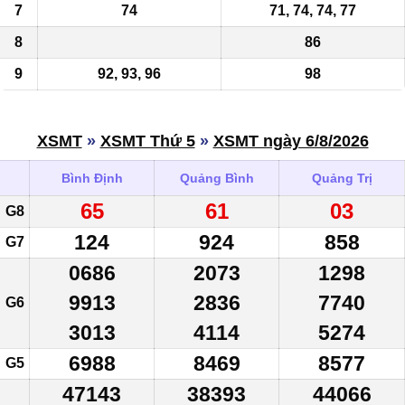
7
74
71, 74, 74, 77
8
86
9
92, 93, 96
98
XSMT
»
XSMT Thứ 5
»
XSMT ngày 6/8/2026
Bình Định
Quảng Bình
Quảng Trị
65
61
03
G8
124
924
858
G7
0686
2073
1298
9913
2836
7740
G6
3013
4114
5274
6988
8469
8577
G5
47143
38393
44066