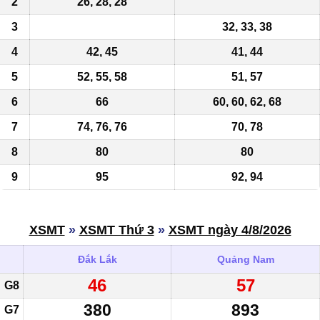
2
26, 28, 28
3
32, 33, 38
4
42, 45
41, 44
5
52, 55, 58
51, 57
6
66
60, 60, 62, 68
7
74, 76, 76
70, 78
8
80
80
9
95
92
, 94
XSMT
»
XSMT Thứ 3
»
XSMT ngày 4/8/2026
Đắk Lắk
Quảng Nam
46
57
G8
380
893
G7