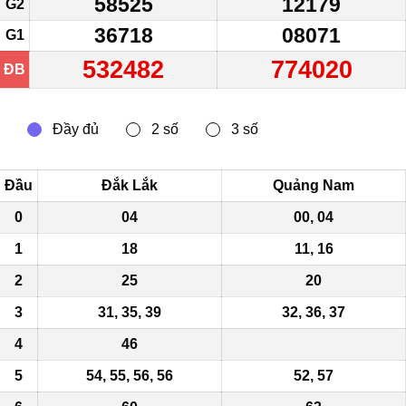
58525
12179
G2
36718
08071
G1
532482
774020
ĐB
Đầu
Đắk Lắk
Quảng Nam
0
04
00, 04
1
18
11, 16
2
25
20
3
31, 35, 39
32, 36, 37
4
46
5
54, 55, 56, 56
52, 57