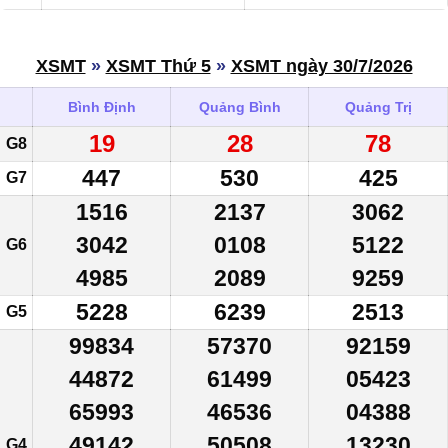
XSMT
»
XSMT Thứ 5
»
XSMT ngày 30/7/2026
Bình Định
Quảng Bình
Quảng Trị
19
28
78
G8
447
530
425
G7
1516
2137
3062
3042
0108
5122
G6
4985
2089
9259
5228
6239
2513
G5
99834
57370
92159
44872
61499
05423
65993
46536
04388
49142
50508
13230
G4