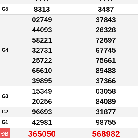
8313
3487
G5
02749
37843
44093
26328
58221
72697
32731
67745
G4
25722
75661
65610
89483
39895
37366
15349
03058
G3
20256
84089
96693
31877
G2
42981
98755
G1
365050
568982
ĐB