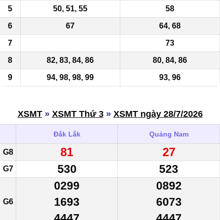
5
50, 51,
55
58
6
67
64, 68
7
73
8
82, 83, 84, 86
80, 84, 86
9
94, 98, 98, 99
93, 96
XSMT
»
XSMT Thứ 3
»
XSMT ngày 28/7/2026
Đắk Lắk
Quảng Nam
81
27
G8
530
523
G7
0299
0892
1693
6073
G6
4447
4447