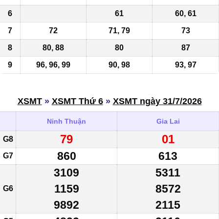
6
61
60, 61
7
72
71
, 79
73
8
80, 88
80
87
9
96, 96,
99
90, 98
93, 97
XSMT
»
XSMT Thứ 6
»
XSMT ngày 31/7/2026
Ninh Thuận
Gia Lai
79
01
G8
860
613
G7
3109
5311
1159
8572
G6
9892
2115