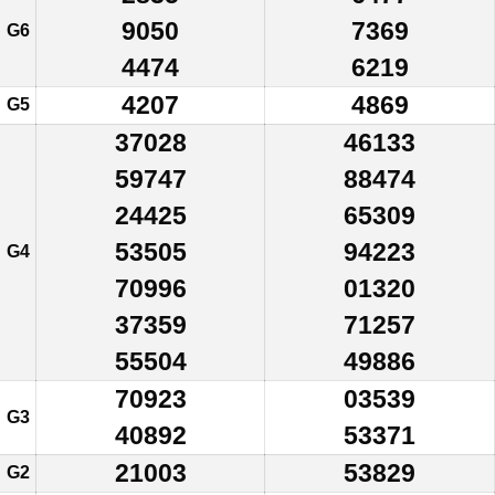
9050
7369
G6
4474
6219
4207
4869
G5
37028
46133
59747
88474
24425
65309
53505
94223
G4
70996
01320
37359
71257
55504
49886
70923
03539
G3
40892
53371
21003
53829
G2