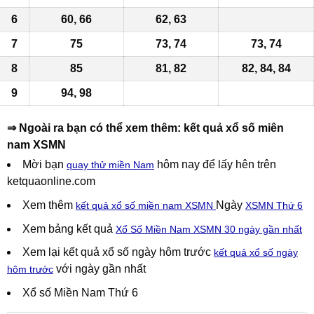
6
60, 66
62,
63
7
75
73, 74
73, 74
8
85
81, 82
82, 84, 84
9
94
, 98
⇒ Ngoài ra bạn có thể xem thêm: kết quả xổ số miên
nam XSMN
Mời bạn
hôm nay để lấy hên trên
quay thử miền Nam
ketquaonline.com
Xem thêm
Ngày
kết quả xổ số miền nam XSMN
XSMN Thứ 6
Xem bảng kết quả
Xổ Số Miền Nam XSMN 30 ngày gần nhất
Xem lại kết quả xổ số ngày hôm trước
kết quả xổ số ngày
với ngày gần nhất
hôm trước
Xổ số Miền Nam Thứ 6