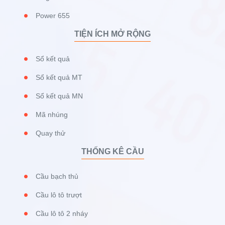
Power 655
TIỆN ÍCH MỞ RỘNG
Sổ kết quả
Sổ kết quả MT
Sổ kết quả MN
Mã nhúng
Quay thử
THỐNG KÊ CẦU
Cầu bạch thủ
Cầu lô tô trượt
Cầu lô tô 2 nháy