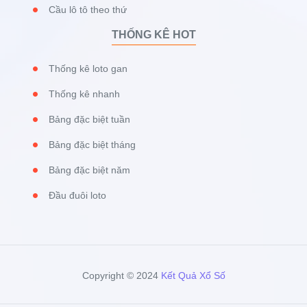
Cầu lô tô theo thứ
THỐNG KÊ HOT
Thống kê loto gan
Thống kê nhanh
Bảng đặc biệt tuần
Bảng đặc biệt tháng
Bảng đặc biệt năm
Đầu đuôi loto
Copyright © 2024
Kết Quả Xổ Số