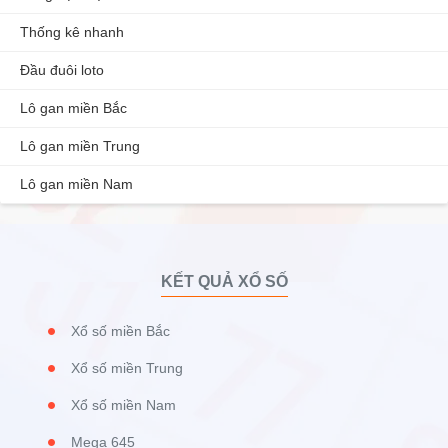
Thống kê nhanh
Đầu đuôi loto
Lô gan miền Bắc
Lô gan miền Trung
Lô gan miền Nam
KẾT QUẢ XỔ SỐ
Xổ số miền Bắc
Xổ số miền Trung
Xổ số miền Nam
Mega 645