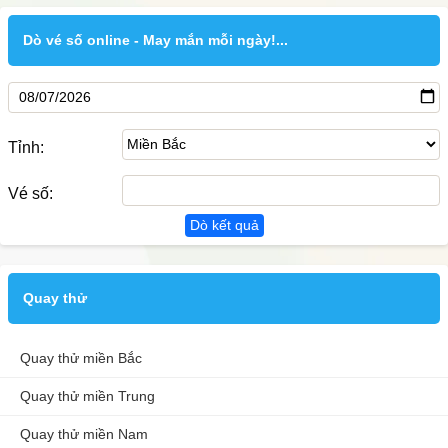
Dò vé số online - May mắn mỗi ngày!...
Tỉnh:
Vé số:
Dò kết quả
Quay thử
Quay thử miền Bắc
Quay thử miền Trung
Quay thử miền Nam