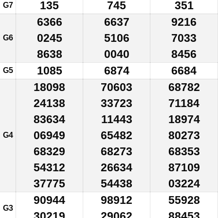
135
745
351
G7
6366
6637
9216
0245
5106
7033
G6
8638
0040
8456
1085
6874
6684
G5
18098
70603
68782
24138
33723
71184
83634
11443
18974
06949
65482
80273
G4
68329
68273
68353
54312
26634
87109
37775
54438
03224
90944
98912
55928
G3
30219
29062
88453