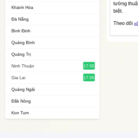
tường thuật
Khánh Hòa
biệt.
Đà Nẵng
Theo dõi
x
Bình Định
Quảng Bình
Quảng Trị
17:05
Ninh Thuận
17:05
Gia Lai
Quảng Ngãi
Đắk Nông
Kon Tum