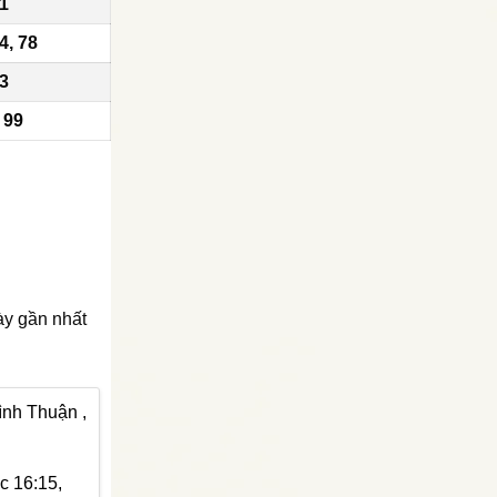
1
4, 78
3
 99
ày gần nhất
ình Thuận ,
c 16:15,