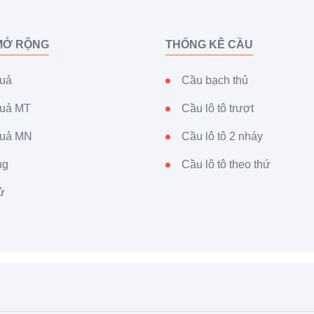
 MỞ RỘNG
THỐNG KÊ CẦU
quả
Cầu bạch thủ
quả MT
Cầu lô tô trượt
quả MN
Cầu lô tô 2 nháy
ng
Cầu lô tô theo thứ
ử