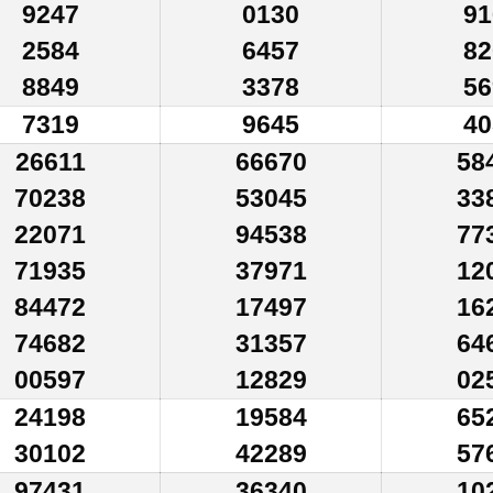
9247
0130
91
2584
6457
82
8849
3378
56
7319
9645
40
26611
66670
58
70238
53045
33
22071
94538
77
71935
37971
12
84472
17497
16
74682
31357
64
00597
12829
02
24198
19584
65
30102
42289
57
97431
36340
10