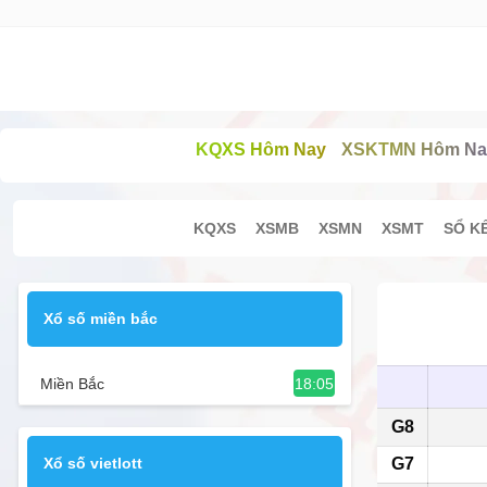
KQXS Hôm Nay
XSKTMN Hôm Na
KQXS
XSMB
XSMN
XSMT
SỔ K
Xổ số miền bắc
18:05
Miền Bắc
G8
Xổ số vietlott
G7