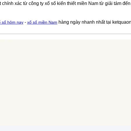
 chính xác từ công ty xổ số kiến thiết miền Nam từ giải tám đến
-
hàng ngày nhanh nhất tại ketquao
ổ số hôm nay
xổ số miền Nam