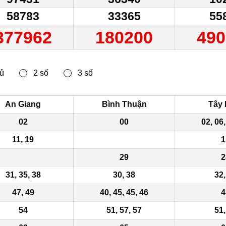
58783
33365
55
377962
180200
490
An Giang
Bình Thuận
Tây 
02
00
02, 06,
11, 19
1
29
2
31, 35, 38
30, 38
32
47, 49
40, 45, 45, 46
4
54
51, 57, 57
51,