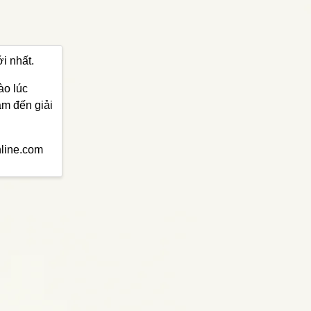
i nhất.
ào lúc
ám đến giải
nline.com