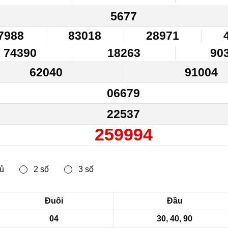
5677
7988
83018
28971
74390
18263
90
62040
91004
06679
22537
259994
Đuôi
Đầu
04
30, 40, 90