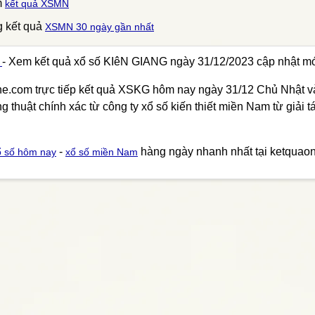
m
kết quả XSMN
 kết quả
XSMN 30 ngày gần nhất
- Xem kết quả xổ số KIêN GIANG ngày 31/12/2023 cập nhật mớ
2
ne.com trực tiếp kết quả XSKG hôm nay ngày 31/12 Chủ Nhật v
g thuật chính xác từ công ty xổ số kiến thiết miền Nam từ giải t
-
hàng ngày nhanh nhất tại ketquao
ổ số hôm nay
xổ số miền Nam