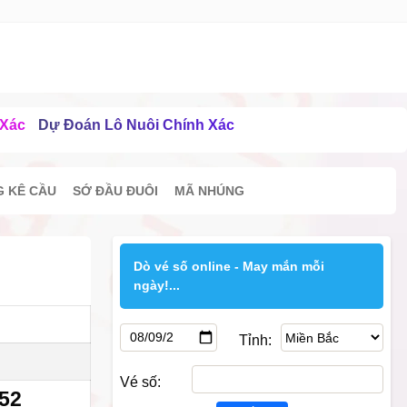
 Xác
Dự Đoán Lô Nuôi Chính Xác
 KÊ CẦU
SỚ ĐẦU ĐUÔI
MÃ NHÚNG
Dò vé số online - May mắn mỗi
ngày!...
Tỉnh:
Vé số:
52