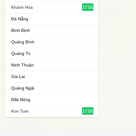
17:05
Khánh Hòa
Đà Nẵng
Bình Định
Quảng Bình
Quảng Trị
Ninh Thuận
Gia Lai
Quảng Ngãi
Đắk Nông
17:05
Kon Tum