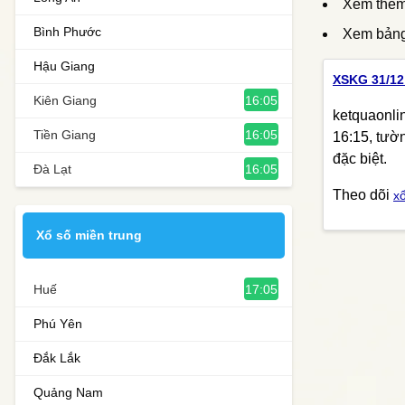
Xem thê
Bình Phước
Xem bảng
Hậu Giang
XSKG 31/1
16:05
Kiên Giang
ketquaonli
16:05
Tiền Giang
16:15, tườn
đặc biệt.
16:05
Đà Lạt
Theo dõi
x
Xổ số miền trung
17:05
Huế
Phú Yên
Đắk Lắk
Quảng Nam