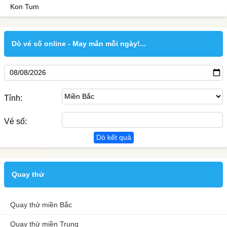
Kon Tum
Dò vé số online - May mắn mỗi ngày!...
Tỉnh:
Vé số:
Dò kết quả
Quay thử
Quay thử miền Bắc
Quay thử miền Trung