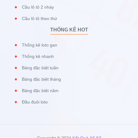
Cầu lô tô 2 nháy
Cầu lô tô theo thứ
THỐNG KÊ HOT
Thống kê loto gan
Thống kê nhanh
Bảng đặc biệt tuần
Bảng đặc biệt tháng
Bảng đặc biệt năm
Đầu đuôi loto