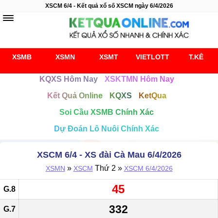
XSCM 6/4 - Kết quả xổ số XSCM ngày 6/4/2026
XSMB
XSMN
XSMT
VIETLOTT
T.KÊ
KQXS Hôm Nay
XSKTMN Hôm Nay
Kết Quả Online
KQXS
KetQua
Soi Cầu XSMB Chính Xác
Dự Đoán Lô Nuôi Chính Xác
XSCM 6/4 - XS đài Cà Mau 6/4/2026
»
Thứ 2 »
XSMN
XSCM
XSCM 6/4/2026
45
G.8
332
G.7