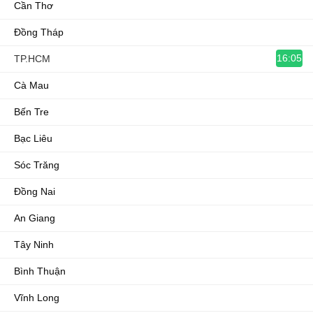
Cần Thơ
Đồng Tháp
16:05
TP.HCM
Cà Mau
Bến Tre
Bạc Liêu
Sóc Trăng
Đồng Nai
An Giang
Tây Ninh
Bình Thuận
Vĩnh Long