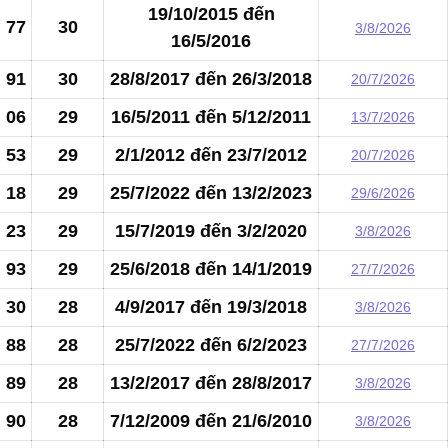
19/10/2015
đến
77
30
3/8/2026
16/5/2016
91
30
28/8/2017
đến
26/3/2018
20/7/2026
06
29
16/5/2011
đến
5/12/2011
13/7/2026
53
29
2/1/2012
đến
23/7/2012
20/7/2026
18
29
25/7/2022
đến
13/2/2023
29/6/2026
23
29
15/7/2019
đến
3/2/2020
3/8/2026
93
29
25/6/2018
đến
14/1/2019
27/7/2026
30
28
4/9/2017
đến
19/3/2018
3/8/2026
88
28
25/7/2022
đến
6/2/2023
27/7/2026
89
28
13/2/2017
đến
28/8/2017
3/8/2026
90
28
7/12/2009
đến
21/6/2010
3/8/2026