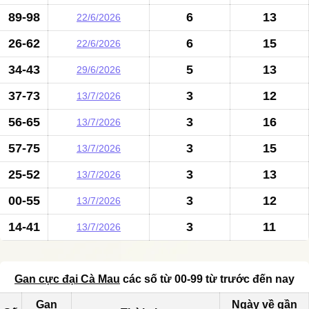
89-98
6
13
22/6/2026
26-62
6
15
22/6/2026
34-43
5
13
29/6/2026
37-73
3
12
13/7/2026
56-65
3
16
13/7/2026
57-75
3
15
13/7/2026
25-52
3
13
13/7/2026
00-55
3
12
13/7/2026
14-41
3
11
13/7/2026
Gan cực đại Cà Mau
các số từ 00-99 từ trước đến nay
Gan
Ngày về gần