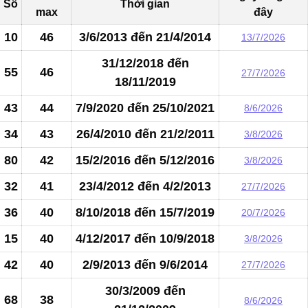
Số
Thời gian
max
đây
10
46
3/6/2013
đến
21/4/2014
13/7/2026
31/12/2018
đến
55
46
27/7/2026
18/11/2019
43
44
7/9/2020
đến
25/10/2021
8/6/2026
34
43
26/4/2010
đến
21/2/2011
3/8/2026
80
42
15/2/2016
đến
5/12/2016
3/8/2026
32
41
23/4/2012
đến
4/2/2013
27/7/2026
36
40
8/10/2018
đến
15/7/2019
20/7/2026
15
40
4/12/2017
đến
10/9/2018
3/8/2026
42
40
2/9/2013
đến
9/6/2014
27/7/2026
30/3/2009
đến
68
38
8/6/2026