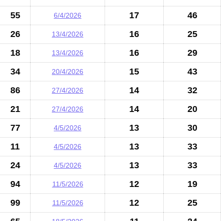
55
17
46
6/4/2026
26
16
25
13/4/2026
18
16
29
13/4/2026
34
15
43
20/4/2026
86
14
32
27/4/2026
21
14
20
27/4/2026
77
13
30
4/5/2026
11
13
33
4/5/2026
24
13
33
4/5/2026
94
12
19
11/5/2026
99
12
25
11/5/2026