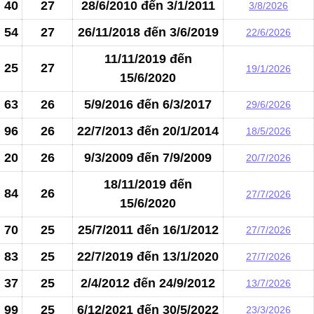
40
27
28/6/2010
đến
3/1/2011
3/8/2026
54
27
26/11/2018
đến
3/6/2019
22/6/2026
11/11/2019
đến
25
27
19/1/2026
15/6/2020
63
26
5/9/2016
đến
6/3/2017
29/6/2026
96
26
22/7/2013
đến
20/1/2014
18/5/2026
20
26
9/3/2009
đến
7/9/2009
20/7/2026
18/11/2019
đến
84
26
27/7/2026
15/6/2020
70
25
25/7/2011
đến
16/1/2012
27/7/2026
83
25
22/7/2019
đến
13/1/2020
27/7/2026
37
25
2/4/2012
đến
24/9/2012
13/7/2026
99
25
6/12/2021
đến
30/5/2022
23/3/2026