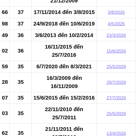
21/12/2009
66
37
17/11/2014
đến
3/8/2015
3/8/2026
98
37
24/9/2018
đến
10/6/2019
4/5/2026
49
36
3/6/2013
đến
10/2/2014
23/3/2026
16/11/2015
đến
02
36
15/6/2026
25/7/2016
59
35
6/7/2020
đến
8/3/2021
25/5/2026
16/3/2009
đến
28
35
20/7/2026
16/11/2009
07
35
15/6/2015
đến
15/2/2016
27/7/2026
22/11/2010
đến
03
35
25/5/2026
25/7/2011
21/11/2011
đến
62
35
13/4/2026