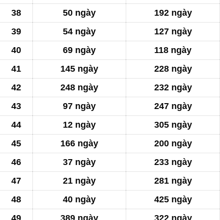
38
50
ngày
192
ngày
39
54
ngày
127
ngày
40
69
ngày
118
ngày
41
145
ngày
228
ngày
42
248
ngày
232
ngày
43
97
ngày
247
ngày
44
12
ngày
305
ngày
45
166
ngày
200
ngày
46
37
ngày
233
ngày
47
21
ngày
281
ngày
48
40
ngày
425
ngày
49
389
ngày
322
ngày