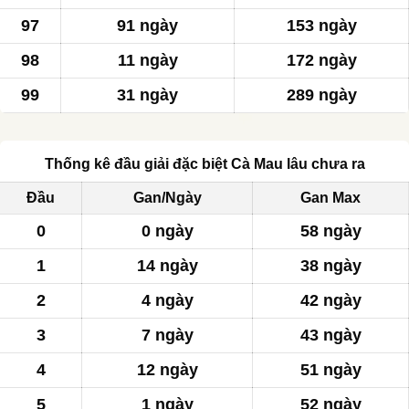
97
91
ngày
153
ngày
98
11
ngày
172
ngày
99
31
ngày
289
ngày
Thống kê đầu giải đặc biệt Cà Mau lâu chưa ra
Đầu
Gan/Ngày
Gan Max
0
0
ngày
58
ngày
1
14
ngày
38
ngày
2
4
ngày
42
ngày
3
7
ngày
43
ngày
4
12
ngày
51
ngày
5
1
ngày
52
ngày