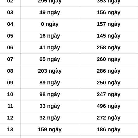
02
295
ngày
353
ngày
03
49
ngày
156
ngày
04
0
ngày
157
ngày
05
16
ngày
145
ngày
06
41
ngày
258
ngày
07
65
ngày
260
ngày
08
203
ngày
286
ngày
09
89
ngày
250
ngày
10
98
ngày
247
ngày
11
33
ngày
496
ngày
12
32
ngày
272
ngày
13
159
ngày
186
ngày