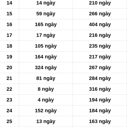
14
14
ngày
210
ngày
15
59
ngày
266
ngày
16
165
ngày
404
ngày
17
17
ngày
216
ngày
18
105
ngày
235
ngày
19
164
ngày
217
ngày
20
324
ngày
267
ngày
21
81
ngày
284
ngày
22
8
ngày
316
ngày
23
4
ngày
194
ngày
24
152
ngày
184
ngày
25
13
ngày
163
ngày