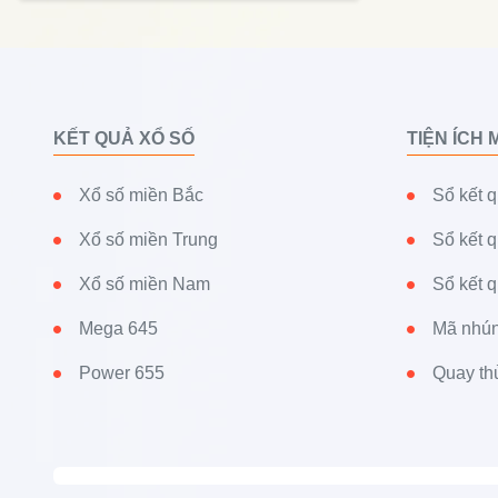
KẾT QUẢ XỔ SỐ
TIỆN ÍCH
Xổ số miền Bắc
Sổ kết 
Xổ số miền Trung
Sổ kết 
Xổ số miền Nam
Sổ kết 
Mega 645
Mã nhú
Power 655
Quay th