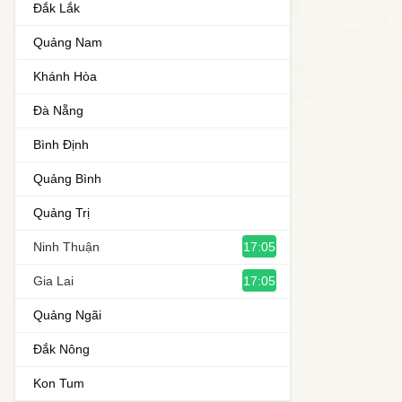
Đắk Lắk
Quảng Nam
Khánh Hòa
Đà Nẵng
Bình Định
Quảng Bình
Quảng Trị
17:05
Ninh Thuận
17:05
Gia Lai
Quảng Ngãi
Đắk Nông
Kon Tum