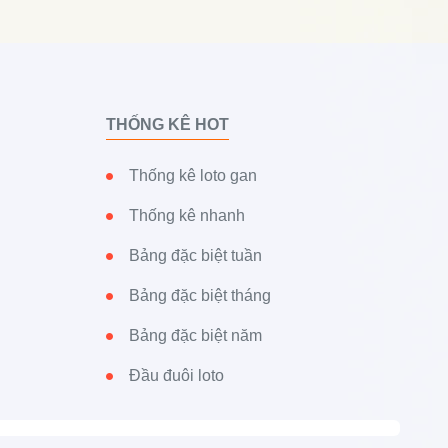
THỐNG KÊ HOT
Thống kê loto gan
Thống kê nhanh
Bảng đặc biệt tuần
Bảng đặc biệt tháng
Bảng đặc biệt năm
Đầu đuôi loto