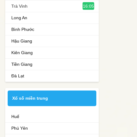
16:05
Trà Vinh
Long An
Bình Phước
Hậu Giang
Kiên Giang
Tiền Giang
Đà Lạt
Xổ số miền trung
Huế
Phú Yên