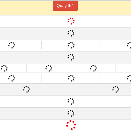
Quay thử