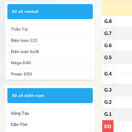
Xổ số vietlott
G.8
Thần Tài
G.7
Điện toán 123
G.6
Điện toán 6x36
G.5
Mega 6/45
G.4
Power 6/55
G.3
Xổ số miền nam
G.2
Vũng Tàu
G.1
Cần Thơ
ĐB