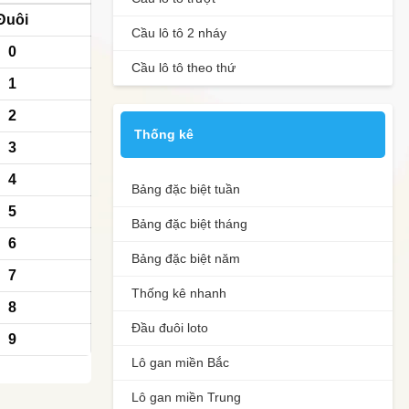
Đuôi
Cầu lô tô 2 nháy
0
Cầu lô tô theo thứ
1
2
Thống kê
3
4
Bảng đặc biệt tuần
5
Bảng đặc biệt tháng
6
Bảng đặc biệt năm
7
Thống kê nhanh
8
Đầu đuôi loto
9
Lô gan miền Bắc
Lô gan miền Trung