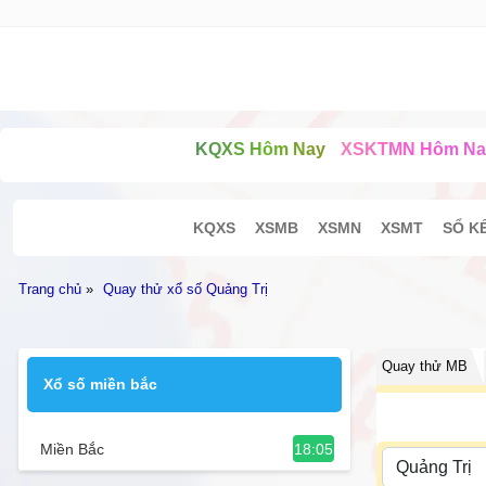
KQXS Hôm Nay
XSKTMN Hôm Na
KQXS
XSMB
XSMN
XSMT
SỔ K
Trang chủ
»
Quay thử xổ số Quảng Trị
Quay thử MB
Xổ số miền bắc
18:05
Miền Bắc