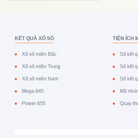
KẾT QUẢ XỔ SỐ
TIỆN ÍCH
Xổ số miền Bắc
Sổ kết 
Xổ số miền Trung
Sổ kết 
Xổ số miền Nam
Sổ kết 
Mega 645
Mã nhú
Power 655
Quay th