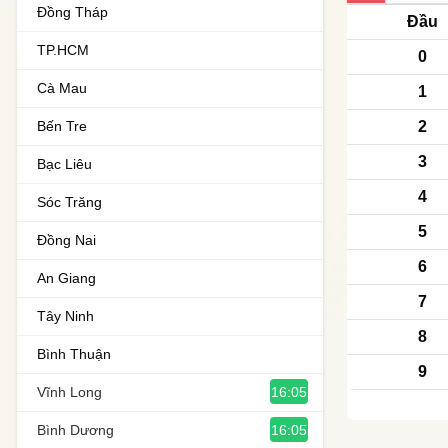
Đồng Tháp
Đầu
TP.HCM
0
Cà Mau
1
Bến Tre
2
3
Bạc Liêu
4
Sóc Trăng
5
Đồng Nai
6
An Giang
7
Tây Ninh
8
Bình Thuận
9
16:05
Vĩnh Long
16:05
Bình Dương