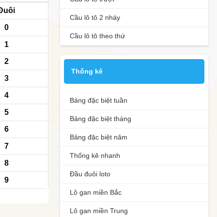
Đuôi
Cầu lô tô 2 nháy
0
Cầu lô tô theo thứ
1
2
Thống kê
3
4
Bảng đặc biệt tuần
5
Bảng đặc biệt tháng
6
Bảng đặc biệt năm
7
Thống kê nhanh
8
Đầu đuôi loto
9
Lô gan miền Bắc
Lô gan miền Trung