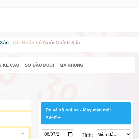
 Xác
Dự Đoán Lô Nuôi Chính Xác
 KÊ CẦU
SỚ ĐẦU ĐUÔI
MÃ NHÚNG
Dò vé số online - May mắn mỗi
ngày!...
Tỉnh: