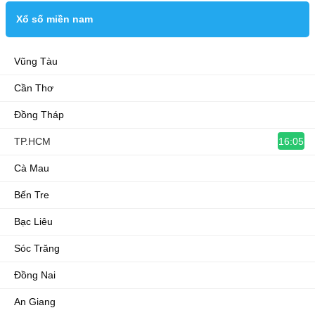
Xổ số miền nam
Vũng Tàu
Cần Thơ
Đồng Tháp
16:05
TP.HCM
Cà Mau
Bến Tre
Bạc Liêu
Sóc Trăng
Đồng Nai
An Giang