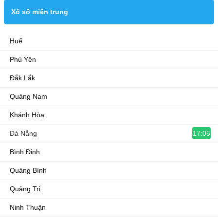
Xổ số miền trung
Huế
Phú Yên
Đắk Lắk
Quảng Nam
Khánh Hòa
17:05
Đà Nẵng
Bình Định
Quảng Bình
Quảng Trị
Ninh Thuận