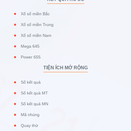
Xổ số miền Bắc
Xổ số miền Trung
Xổ số miền Nam
Mega 645
Power 655
TIỆN ÍCH MỞ RỘNG
Sổ kết quả
Sổ kết quả MT
Sổ kết quả MN
Mã nhúng
Quay thử