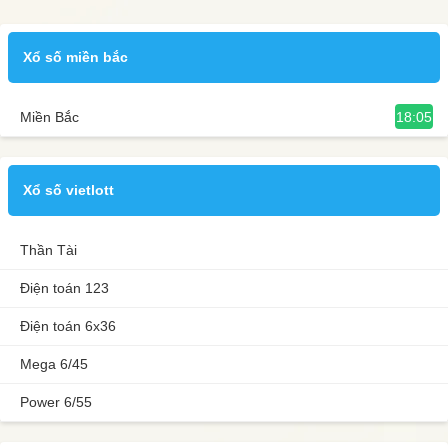
Xổ số miền bắc
18:05
Miền Bắc
Xổ số vietlott
Thần Tài
Điện toán 123
Điện toán 6x36
Mega 6/45
Power 6/55