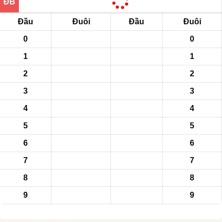
ĐB
Đầu
Đuôi
Đầu
Đuôi
0
0
1
1
2
2
3
3
4
4
5
5
6
6
7
7
8
8
9
9