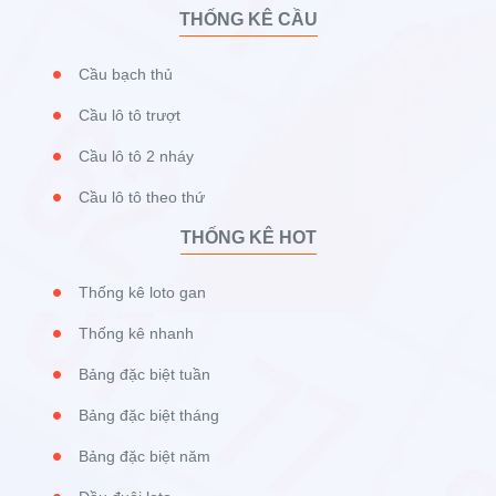
THỐNG KÊ CẦU
Cầu bạch thủ
Cầu lô tô trượt
Cầu lô tô 2 nháy
Cầu lô tô theo thứ
THỐNG KÊ HOT
Thống kê loto gan
Thống kê nhanh
Bảng đặc biệt tuần
Bảng đặc biệt tháng
Bảng đặc biệt năm