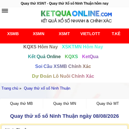
Quay thử XSNT - Quay thử Xổ số Ninh Thuận hôm nay
XSMB
XSMN
XSMT
VIETLOTT
T.KÊ
KQXS Hôm Nay
XSKTMN Hôm Nay
Kết Quả Online
KQXS
KetQua
Soi Cầu XSMB Chính Xác
Dự Đoán Lô Nuôi Chính Xác
Trang chủ
»
Quay thử xổ số Ninh Thuận
Quay thử MB
Quay thử MN
Quay thử MT
Quay thử xổ số Ninh Thuận ngày 08/08/2026