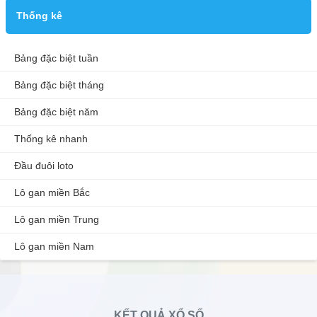
Thống kê
Bảng đặc biệt tuần
Bảng đặc biệt tháng
Bảng đặc biệt năm
Thống kê nhanh
Đầu đuôi loto
Lô gan miền Bắc
Lô gan miền Trung
Lô gan miền Nam
KẾT QUẢ XỔ SỐ