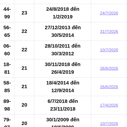
44-
24/8/2018
đến
23
24/7/2026
99
1/2/2019
56-
27/12/2013
đến
22
31/7/2026
65
30/5/2014
06-
28/10/2011
đến
22
10/7/2026
60
30/3/2012
18-
30/11/2018
đến
21
26/6/2026
81
26/4/2019
58-
18/4/2014
đến
21
26/6/2026
85
12/9/2014
89-
6/7/2018
đến
20
17/4/2026
98
23/11/2018
79-
30/1/2009
đến
20
10/7/2026