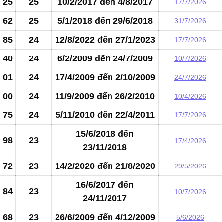
25
25
10/2/2017
đến
4/8/2017
17/7/2026
62
25
5/1/2018
đến
29/6/2018
31/7/2026
85
24
12/8/2022
đến
27/1/2023
17/7/2026
40
24
6/2/2009
đến
24/7/2009
10/7/2026
01
24
17/4/2009
đến
2/10/2009
24/7/2026
00
24
11/9/2009
đến
26/2/2010
10/4/2026
75
24
5/11/2010
đến
22/4/2011
17/7/2026
15/6/2018
đến
98
23
17/4/2026
23/11/2018
72
23
14/2/2020
đến
21/8/2020
29/5/2026
16/6/2017
đến
84
23
10/7/2026
24/11/2017
68
23
26/6/2009
đến
4/12/2009
5/6/2026