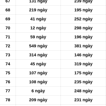
67
131
ngày
239
ngày
68
219
ngày
195
ngày
69
41
ngày
252
ngày
70
12
ngày
298
ngày
71
59
ngày
196
ngày
72
549
ngày
381
ngày
73
314
ngày
146
ngày
74
45
ngày
319
ngày
75
107
ngày
175
ngày
76
108
ngày
235
ngày
77
6
ngày
248
ngày
78
209
ngày
231
ngày