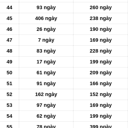
44
93
ngày
260
ngày
45
406
ngày
238
ngày
46
26
ngày
190
ngày
47
7
ngày
169
ngày
48
83
ngày
228
ngày
49
17
ngày
199
ngày
50
61
ngày
209
ngày
51
91
ngày
166
ngày
52
162
ngày
152
ngày
53
97
ngày
169
ngày
54
62
ngày
199
ngày
55
78
ngày
399
ngày