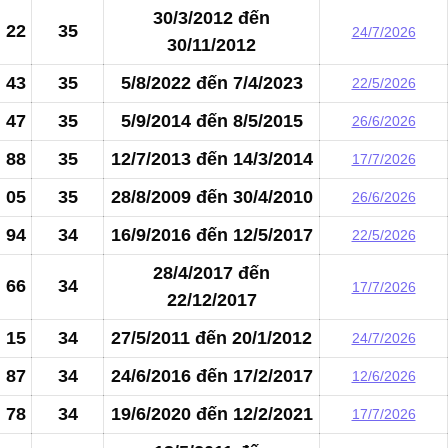
30/3/2012
đến
22
35
24/7/2026
30/11/2012
43
35
5/8/2022
đến
7/4/2023
22/5/2026
47
35
5/9/2014
đến
8/5/2015
26/6/2026
88
35
12/7/2013
đến
14/3/2014
17/7/2026
05
35
28/8/2009
đến
30/4/2010
26/6/2026
94
34
16/9/2016
đến
12/5/2017
22/5/2026
28/4/2017
đến
66
34
17/7/2026
22/12/2017
15
34
27/5/2011
đến
20/1/2012
24/7/2026
87
34
24/6/2016
đến
17/2/2017
12/6/2026
78
34
19/6/2020
đến
12/2/2021
17/7/2026