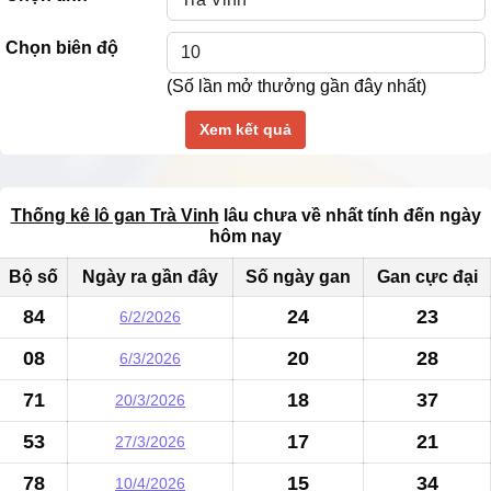
Chọn biên độ
(Số lần mở thưởng gần đây nhất)
Xem kết quả
Thống kê lô gan Trà Vinh
lâu chưa về nhất tính đến ngày
hôm nay
Bộ số
Ngày ra gần đây
Số ngày gan
Gan cực đại
84
24
23
6/2/2026
08
20
28
6/3/2026
71
18
37
20/3/2026
53
17
21
27/3/2026
78
15
34
10/4/2026