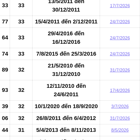
13/5/2011
đến
33
33
17/7/2026
30/12/2011
77
33
15/4/2011
đến
2/12/2011
24/7/2026
29/4/2016
đến
64
33
24/7/2026
16/12/2016
74
33
7/8/2015
đến
25/3/2016
24/7/2026
21/5/2010
đến
89
32
31/7/2026
31/12/2010
12/11/2010
đến
93
32
17/4/2026
24/6/2011
39
32
10/1/2020
đến
18/9/2020
3/7/2026
06
32
26/8/2011
đến
6/4/2012
31/7/2026
44
31
5/4/2013
đến
8/11/2013
8/5/2026