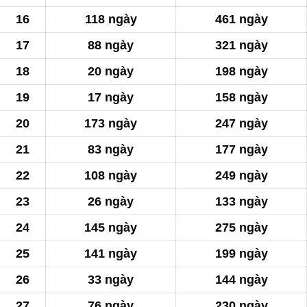
16
118
ngày
461
ngày
17
88
ngày
321
ngày
18
20
ngày
198
ngày
19
17
ngày
158
ngày
20
173
ngày
247
ngày
21
83
ngày
177
ngày
22
108
ngày
249
ngày
23
26
ngày
133
ngày
24
145
ngày
275
ngày
25
141
ngày
199
ngày
26
33
ngày
144
ngày
27
76
ngày
230
ngày