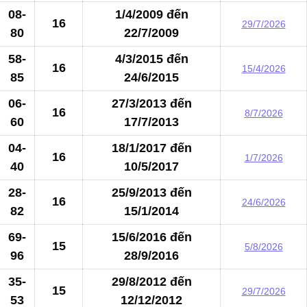
08-
1/4/2009
đến
16
29/7/2026
80
22/7/2009
58-
4/3/2015
đến
16
15/4/2026
85
24/6/2015
06-
27/3/2013
đến
16
8/7/2026
60
17/7/2013
04-
18/1/2017
đến
16
1/7/2026
40
10/5/2017
28-
25/9/2013
đến
16
24/6/2026
82
15/1/2014
69-
15/6/2016
đến
15
5/8/2026
96
28/9/2016
35-
29/8/2012
đến
15
29/7/2026
53
12/12/2012