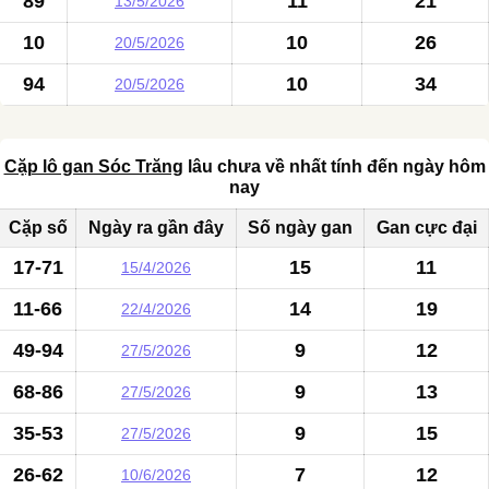
89
11
21
13/5/2026
10
10
26
20/5/2026
94
10
34
20/5/2026
Cặp lô gan Sóc Trăng
lâu chưa về nhất tính đến ngày hôm
nay
Cặp số
Ngày ra gần đây
Số ngày gan
Gan cực đại
17-71
15
11
15/4/2026
11-66
14
19
22/4/2026
49-94
9
12
27/5/2026
68-86
9
13
27/5/2026
35-53
9
15
27/5/2026
26-62
7
12
10/6/2026