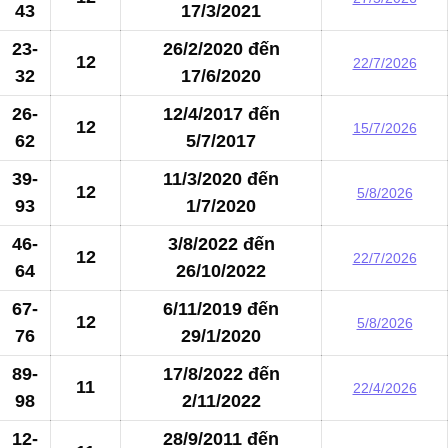
43
17/3/2021
23-
26/2/2020
đến
12
22/7/2026
32
17/6/2020
26-
12/4/2017
đến
12
15/7/2026
62
5/7/2017
39-
11/3/2020
đến
12
5/8/2026
93
1/7/2020
46-
3/8/2022
đến
12
22/7/2026
64
26/10/2022
67-
6/11/2019
đến
12
5/8/2026
76
29/1/2020
89-
17/8/2022
đến
11
22/4/2026
98
2/11/2022
12-
28/9/2011
đến