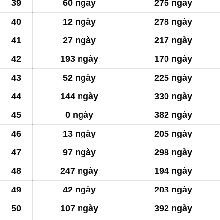
39
60
ngày
276
ngày
40
12
ngày
278
ngày
41
27
ngày
217
ngày
42
193
ngày
170
ngày
43
52
ngày
225
ngày
44
144
ngày
330
ngày
45
0
ngày
382
ngày
46
13
ngày
205
ngày
47
97
ngày
298
ngày
48
247
ngày
194
ngày
49
42
ngày
203
ngày
50
107
ngày
392
ngày