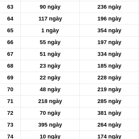
63
90
ngày
236
ngày
64
117
ngày
196
ngày
65
1
ngày
354
ngày
66
55
ngày
197
ngày
67
51
ngày
334
ngày
68
23
ngày
185
ngày
69
22
ngày
228
ngày
70
48
ngày
219
ngày
71
218
ngày
285
ngày
72
70
ngày
381
ngày
73
395
ngày
264
ngày
74
10
ngày
174
ngày