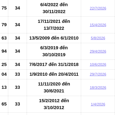
6/4/2022
đến
75
34
22/7/2026
30/11/2022
17/11/2021
đến
79
34
15/4/2026
13/7/2022
63
34
13/5/2009
đến
6/1/2010
5/8/2026
6/3/2019
đến
94
34
29/4/2026
30/10/2019
25
34
7/6/2017
đến
31/1/2018
10/6/2026
04
33
1/9/2010
đến
20/4/2011
29/7/2026
11/11/2020
đến
13
33
18/3/2026
30/6/2021
15/2/2012
đến
65
33
1/4/2026
3/10/2012