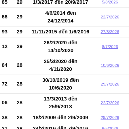
85
29
1/3/2017
đến
20/9/2017
5/8/2026
4/6/2014
đến
66
29
22/7/2026
24/12/2014
93
29
11/11/2015
đến
1/6/2016
27/5/2026
26/2/2020
đến
12
29
8/7/2026
14/10/2020
25/3/2020
đến
84
28
10/6/2026
4/11/2020
30/10/2019
đến
72
28
29/7/2026
10/6/2020
13/3/2013
đến
06
28
22/7/2026
25/9/2013
38
28
18/2/2009
đến
2/9/2009
29/7/2026
21
28
24/2/2016
đến
7/9/2016
6/5/2026