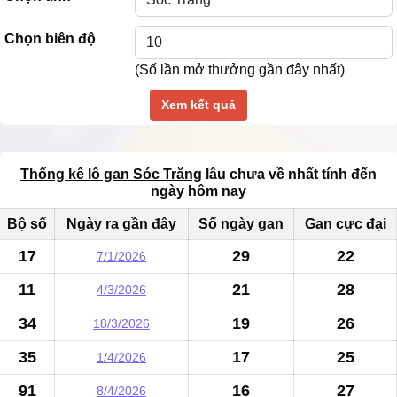
Chọn biên độ
(Số lần mở thưởng gần đây nhất)
Xem kết quả
Thống kê lô gan Sóc Trăng
lâu chưa về nhất tính đến
ngày hôm nay
Bộ số
Ngày ra gần đây
Số ngày gan
Gan cực đại
17
29
22
7/1/2026
11
21
28
4/3/2026
34
19
26
18/3/2026
35
17
25
1/4/2026
91
16
27
8/4/2026