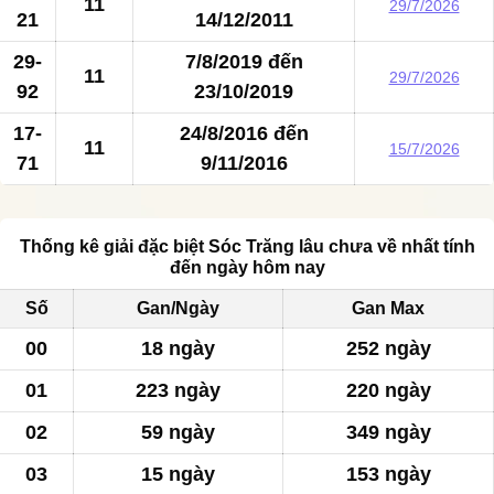
11
29/7/2026
21
14/12/2011
29-
7/8/2019
đến
11
29/7/2026
92
23/10/2019
17-
24/8/2016
đến
11
15/7/2026
71
9/11/2016
Thống kê giải đặc biệt Sóc Trăng lâu chưa về nhất tính
đến ngày hôm nay
Số
Gan/Ngày
Gan Max
00
18
ngày
252
ngày
01
223
ngày
220
ngày
02
59
ngày
349
ngày
03
15
ngày
153
ngày