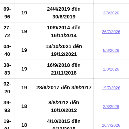
69-
24/4/2019
đến
19
2/8/2026
96
30/6/2019
27-
10/9/2014
đến
19
26/7/2026
72
16/11/2014
04-
13/10/2021
đến
19
5/8/2026
40
19/12/2021
38-
16/9/2018
đến
19
2/8/2026
83
21/11/2018
02-
19
28/6/2017
đến
3/9/2017
19/7/2026
20
39-
8/8/2012
đến
18
2/8/2026
93
10/10/2012
19-
4/10/2015
đến
18
26/7/2026