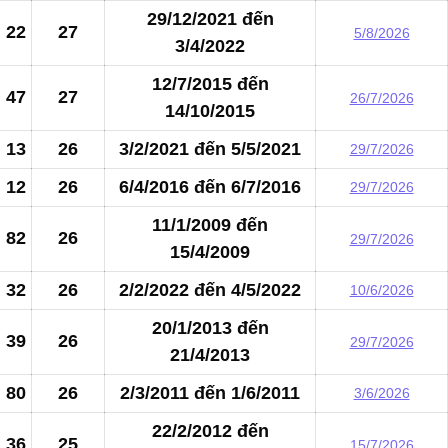
29/12/2021
đến
22
27
5/8/2026
3/4/2022
12/7/2015
đến
47
27
26/7/2026
14/10/2015
13
26
3/2/2021
đến
5/5/2021
29/7/2026
12
26
6/4/2016
đến
6/7/2016
29/7/2026
11/1/2009
đến
82
26
29/7/2026
15/4/2009
32
26
2/2/2022
đến
4/5/2022
10/6/2026
20/1/2013
đến
39
26
29/7/2026
21/4/2013
80
26
2/3/2011
đến
1/6/2011
3/6/2026
22/2/2012
đến
36
25
15/7/2026