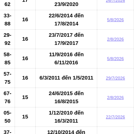
17
26/7/2026
62
23/9/2020
33-
22/6/2014
đến
16
5/8/2026
88
17/8/2014
29-
23/7/2017
đến
16
2/8/2026
92
17/9/2017
58-
11/9/2016
đến
16
5/8/2026
85
6/11/2016
57-
16
6/3/2011
đến
1/5/2011
29/7/2026
75
67-
24/6/2015
đến
15
2/8/2026
76
16/8/2015
05-
1/12/2010
đến
15
22/7/2026
50
16/3/2011
37-
12/10/2014
đến