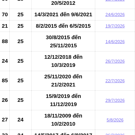
20/5/2012
70
25
14/3/2021
đến
9/6/2021
24/6/2026
21
25
8/2/2015
đến
6/5/2015
19/7/2026
30/8/2015
đến
88
25
14/6/2026
25/11/2015
12/12/2018
đến
24
25
26/7/2026
10/3/2019
25/11/2020
đến
85
25
22/7/2026
21/2/2021
15/9/2019
đến
26
25
29/7/2026
11/12/2019
18/11/2009
đến
27
24
5/8/2026
10/2/2010