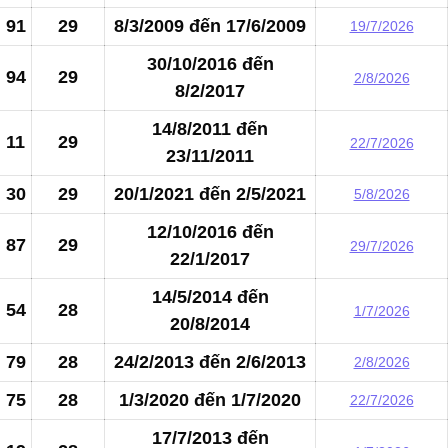
91
29
8/3/2009
đến
17/6/2009
19/7/2026
30/10/2016
đến
94
29
2/8/2026
8/2/2017
14/8/2011
đến
11
29
22/7/2026
23/11/2011
30
29
20/1/2021
đến
2/5/2021
5/8/2026
12/10/2016
đến
87
29
29/7/2026
22/1/2017
14/5/2014
đến
54
28
1/7/2026
20/8/2014
79
28
24/2/2013
đến
2/6/2013
2/8/2026
75
28
1/3/2020
đến
1/7/2020
22/7/2026
17/7/2013
đến