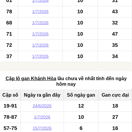
01
10
31
1/7/2026
78
10
43
1/7/2026
68
10
32
1/7/2026
71
10
47
1/7/2026
72
10
35
1/7/2026
37
10
34
1/7/2026
Cặp lô gan Khánh Hòa
lâu chưa về nhất tính đến ngày
hôm nay
Cặp số
Ngày ra gần đây
Số ngày gan
Gan cực đại
19-91
12
18
24/6/2026
78-87
10
27
1/7/2026
57-75
6
16
15/7/2026