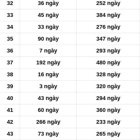
32
36
ngày
252
ngày
33
45
ngày
384
ngày
34
33
ngày
276
ngày
35
90
ngày
347
ngày
36
7
ngày
293
ngày
37
192
ngày
480
ngày
38
16
ngày
328
ngày
39
3
ngày
320
ngày
40
43
ngày
294
ngày
41
60
ngày
360
ngày
42
266
ngày
233
ngày
43
73
ngày
265
ngày