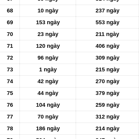
68
10
ngày
237
ngày
69
153
ngày
553
ngày
70
23
ngày
211
ngày
71
120
ngày
406
ngày
72
96
ngày
309
ngày
73
1
ngày
215
ngày
74
42
ngày
270
ngày
75
44
ngày
379
ngày
76
104
ngày
259
ngày
77
70
ngày
312
ngày
78
186
ngày
214
ngày