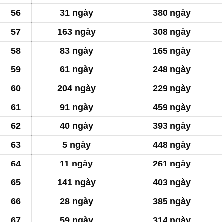
56
31
ngày
380
ngày
57
163
ngày
308
ngày
58
83
ngày
165
ngày
59
61
ngày
248
ngày
60
204
ngày
229
ngày
61
91
ngày
459
ngày
62
40
ngày
393
ngày
63
5
ngày
448
ngày
64
11
ngày
261
ngày
65
141
ngày
403
ngày
66
28
ngày
385
ngày
67
59
ngày
314
ngày