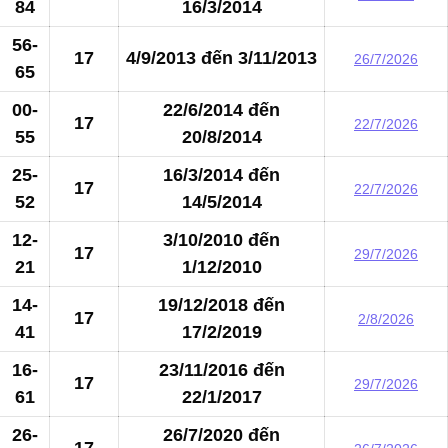
84
16/3/2014
56-
17
4/9/2013
đến
3/11/2013
26/7/2026
65
00-
22/6/2014
đến
17
22/7/2026
55
20/8/2014
25-
16/3/2014
đến
17
22/7/2026
52
14/5/2014
12-
3/10/2010
đến
17
29/7/2026
21
1/12/2010
14-
19/12/2018
đến
17
2/8/2026
41
17/2/2019
16-
23/11/2016
đến
17
29/7/2026
61
22/1/2017
26-
26/7/2020
đến