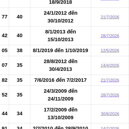
18/9/2018
24/1/2012
đến
77
40
21/7/2026
30/10/2012
8/1/2013
đến
42
40
28/7/2026
15/10/2013
05
38
8/1/2019
đến
1/10/2019
12/5/2026
28/8/2012
đến
07
35
14/4/2026
30/4/2013
82
35
7/6/2016
đến
7/2/2017
21/7/2026
24/3/2009
đến
52
35
28/7/2026
24/11/2009
17/2/2009
đến
44
34
30/6/2026
13/10/2009
91
34
2/2/2010
đến
28/9/2010
14/7/2026