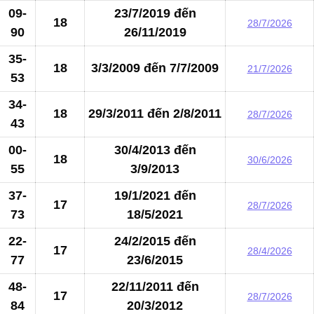
09-
23/7/2019
đến
18
28/7/2026
90
26/11/2019
35-
18
3/3/2009
đến
7/7/2009
21/7/2026
53
34-
18
29/3/2011
đến
2/8/2011
28/7/2026
43
00-
30/4/2013
đến
18
30/6/2026
55
3/9/2013
37-
19/1/2021
đến
17
28/7/2026
73
18/5/2021
22-
24/2/2015
đến
17
28/4/2026
77
23/6/2015
48-
22/11/2011
đến
17
28/7/2026
84
20/3/2012