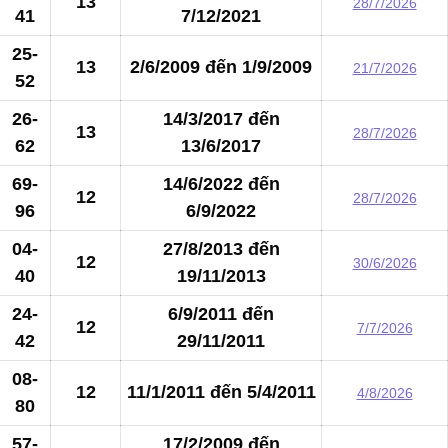
13
28/7/2026
41
7/12/2021
25-
13
2/6/2009
đến
1/9/2009
21/7/2026
52
26-
14/3/2017
đến
13
28/7/2026
62
13/6/2017
69-
14/6/2022
đến
12
28/7/2026
96
6/9/2022
04-
27/8/2013
đến
12
30/6/2026
40
19/11/2013
24-
6/9/2011
đến
12
7/7/2026
42
29/11/2011
08-
12
11/1/2011
đến
5/4/2011
4/8/2026
80
57-
17/2/2009
đến