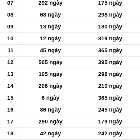
07
292
ngày
175
ngày
08
68
ngày
298
ngày
09
13
ngày
180
ngày
10
12
ngày
319
ngày
11
45
ngày
365
ngày
12
565
ngày
395
ngày
13
105
ngày
298
ngày
14
206
ngày
210
ngày
15
6
ngày
365
ngày
16
86
ngày
245
ngày
17
290
ngày
179
ngày
18
42
ngày
242
ngày