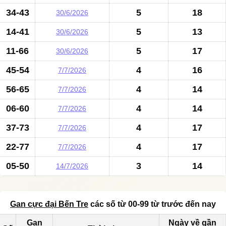
34-43
5
18
30/6/2026
14-41
5
13
30/6/2026
11-66
5
17
30/6/2026
45-54
4
16
7/7/2026
56-65
4
14
7/7/2026
06-60
4
14
7/7/2026
37-73
4
17
7/7/2026
22-77
4
17
7/7/2026
05-50
3
14
14/7/2026
Gan cực đại Bến Tre
các số từ 00-99 từ trước đến nay
Gan
Ngày về gần