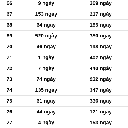
66
9
ngày
369
ngày
67
153
ngày
217
ngày
68
64
ngày
185
ngày
69
520
ngày
350
ngày
70
46
ngày
198
ngày
71
1
ngày
402
ngày
72
7
ngày
440
ngày
73
74
ngày
232
ngày
74
135
ngày
347
ngày
75
61
ngày
336
ngày
76
44
ngày
171
ngày
77
4
ngày
153
ngày