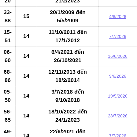
20
21/2/2023
33-
20/1/2009
đến
15
4/8/2026
88
5/5/2009
15-
11/10/2011
đến
14
7/7/2026
51
17/1/2012
06-
6/4/2021
đến
14
16/6/2026
60
26/10/2021
68-
12/11/2013
đến
14
9/6/2026
86
18/2/2014
05-
3/7/2018
đến
14
19/5/2026
50
9/10/2018
56-
18/10/2022
đến
14
28/7/2026
65
24/1/2023
49-
22/6/2021
đến
14
7/7/2026