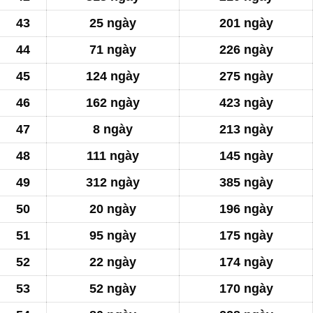
43
25
ngày
201
ngày
44
71
ngày
226
ngày
45
124
ngày
275
ngày
46
162
ngày
423
ngày
47
8
ngày
213
ngày
48
111
ngày
145
ngày
49
312
ngày
385
ngày
50
20
ngày
196
ngày
51
95
ngày
175
ngày
52
22
ngày
174
ngày
53
52
ngày
170
ngày