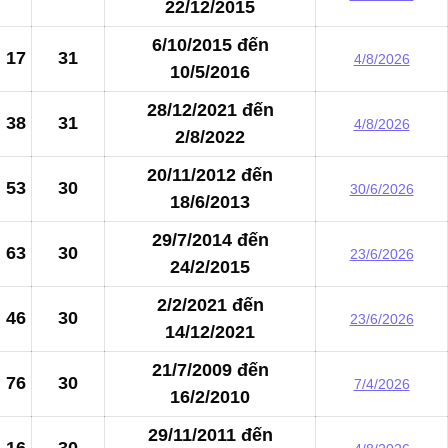
22/12/2015
6/10/2015
đến
17
31
4/8/2026
10/5/2016
28/12/2021
đến
38
31
4/8/2026
2/8/2022
20/11/2012
đến
53
30
30/6/2026
18/6/2013
29/7/2014
đến
63
30
23/6/2026
24/2/2015
2/2/2021
đến
46
30
23/6/2026
14/12/2021
21/7/2009
đến
76
30
7/4/2026
16/2/2010
29/11/2011
đến