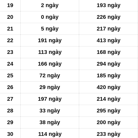
19
2
ngày
193
ngày
20
0
ngày
226
ngày
21
5
ngày
217
ngày
22
191
ngày
413
ngày
23
113
ngày
168
ngày
24
166
ngày
294
ngày
25
72
ngày
185
ngày
26
29
ngày
420
ngày
27
197
ngày
214
ngày
28
33
ngày
295
ngày
29
38
ngày
200
ngày
30
114
ngày
233
ngày