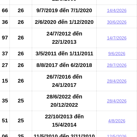
66
26
9/7/2019
đến
7/1/2020
14/4/2026
36
26
2/6/2020
đến
1/12/2020
30/6/2026
24/7/2012
đến
97
26
14/7/2026
22/1/2013
37
26
3/5/2011
đến
1/11/2011
9/6/2026
27
26
8/8/2017
đến
6/2/2018
28/7/2026
26/7/2016
đến
15
26
28/4/2026
24/1/2017
28/6/2022
đến
35
25
28/4/2026
20/12/2022
22/10/2013
đến
51
25
4/8/2026
15/4/2014
06
25
11/5/2010
đến
2/11/2010
12/5/2026