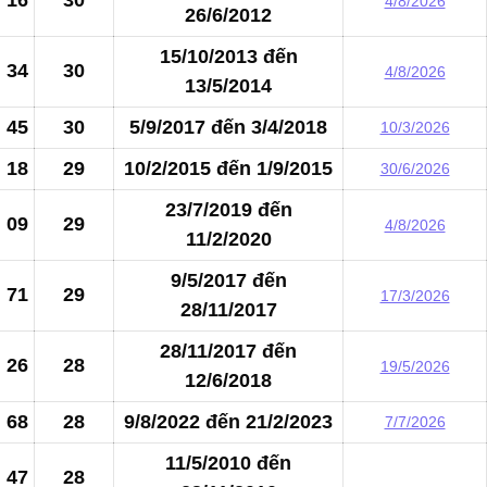
16
30
4/8/2026
26/6/2012
15/10/2013
đến
34
30
4/8/2026
13/5/2014
45
30
5/9/2017
đến
3/4/2018
10/3/2026
18
29
10/2/2015
đến
1/9/2015
30/6/2026
23/7/2019
đến
09
29
4/8/2026
11/2/2020
9/5/2017
đến
71
29
17/3/2026
28/11/2017
28/11/2017
đến
26
28
19/5/2026
12/6/2018
68
28
9/8/2022
đến
21/2/2023
7/7/2026
11/5/2010
đến
47
28