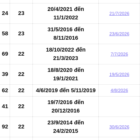
20/4/2021
đến
24
23
21/7/2026
11/1/2022
31/5/2016
đến
58
23
23/6/2026
8/11/2016
18/10/2022
đến
69
22
7/7/2026
21/3/2023
18/8/2020
đến
39
22
19/5/2026
19/1/2021
62
22
4/6/2019
đến
5/11/2019
4/8/2026
19/7/2016
đến
41
22
20/12/2016
23/9/2014
đến
92
22
30/6/2026
24/2/2015