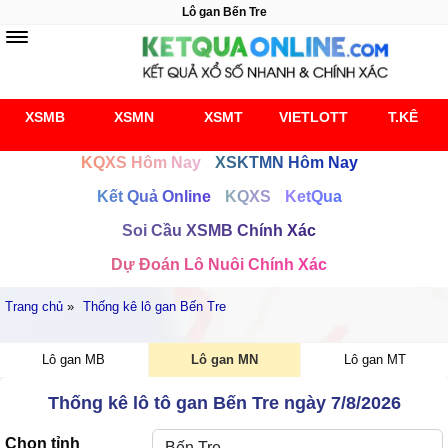
Lô gan Bến Tre
XSMB
XSMN
XSMT
VIETLOTT
T.KÊ
KQXS Hôm Nay
XSKTMN Hôm Nay
Kết Quả Online
KQXS
KetQua
Soi Cầu XSMB Chính Xác
Dự Đoán Lô Nuôi Chính Xác
Trang chủ
»
Thống kê lô gan Bến Tre
Lô gan MB
Lô gan MN
Lô gan MT
Thống kê lô tô gan Bến Tre ngày 7/8/2026
Chọn tỉnh