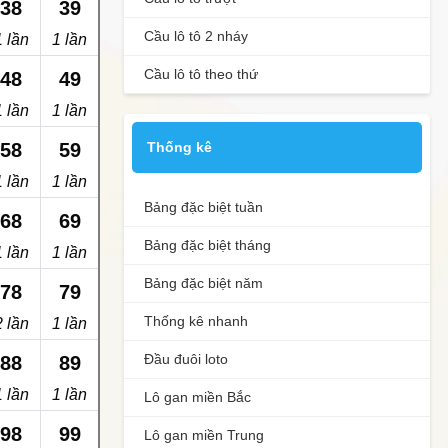
38
39
Cầu lô tô 2 nháy
1 lần
1 lần
Cầu lô tô theo thứ
48
49
1 lần
1 lần
Thống kê
58
59
1 lần
1 lần
Bảng đặc biệt tuần
68
69
Bảng đặc biệt tháng
1 lần
1 lần
Bảng đặc biệt năm
78
79
Thống kê nhanh
2 lần
1 lần
Đầu đuôi loto
88
89
1 lần
1 lần
Lô gan miền Bắc
98
99
Lô gan miền Trung