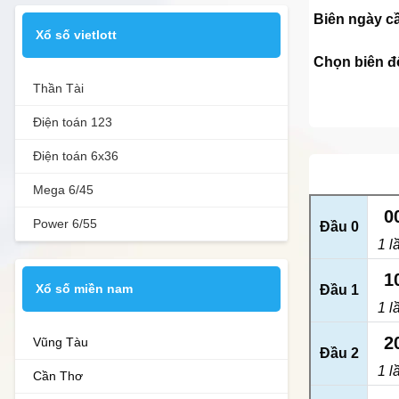
Biên ngày c
Xổ số vietlott
Chọn biên đ
Thần Tài
Điện toán 123
Điện toán 6x36
Mega 6/45
0
Power 6/55
Đầu 0
1 l
1
Xổ số miền nam
Đầu 1
1 l
2
Vũng Tàu
Đầu 2
1 l
Cần Thơ