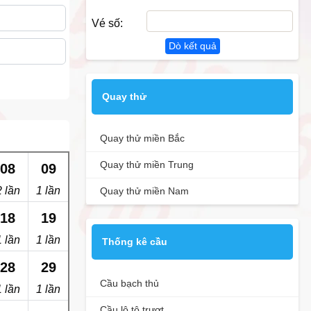
Vé số:
Dò kết quả
Quay thử
Quay thử miền Bắc
Quay thử miền Trung
08
09
2 lần
1 lần
Quay thử miền Nam
18
19
1 lần
1 lần
Thống kê cầu
28
29
Cầu bạch thủ
1 lần
1 lần
Cầu lô tô trượt