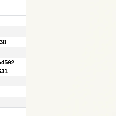
3
8
6
4
5
9
2
5
3
1