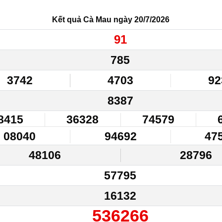
Kết quả Cà Mau ngày 20/7/2026
9
1
7
8
5
3
7
4
2
4
7
0
3
9
2
8
3
8
7
8
4
1
5
3
6
3
2
8
7
4
5
7
9
0
8
0
4
0
9
4
6
9
2
4
7
4
8
1
0
6
2
8
7
9
6
5
7
7
9
5
1
6
1
3
2
5
3
6
2
6
6