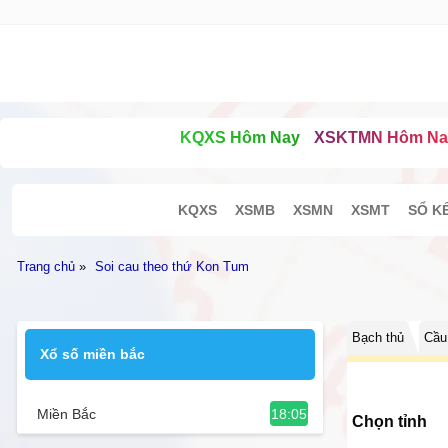
KQXS Hôm Nay
XSKTMN Hôm Na
KQXS
XSMB
XSMN
XSMT
SỔ K
Trang chủ
»
Soi cau theo thứ Kon Tum
Bạch thủ
Cầu
Xổ số miền bắc
18:05
Miền Bắc
Chọn tỉnh