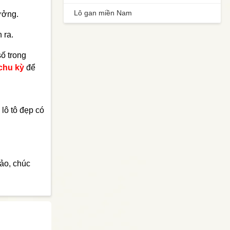
Lô gan miền Nam
ưởng.
 ra.
ố trong
 chu kỳ
để
lô tô đẹp có
hảo, chúc