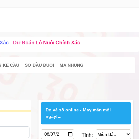
 Xác
Dự Đoán Lô Nuôi Chính Xác
 KÊ CẦU
SỚ ĐẦU ĐUÔI
MÃ NHÚNG
Dò vé số online - May mắn mỗi
ngày!...
Tỉnh: