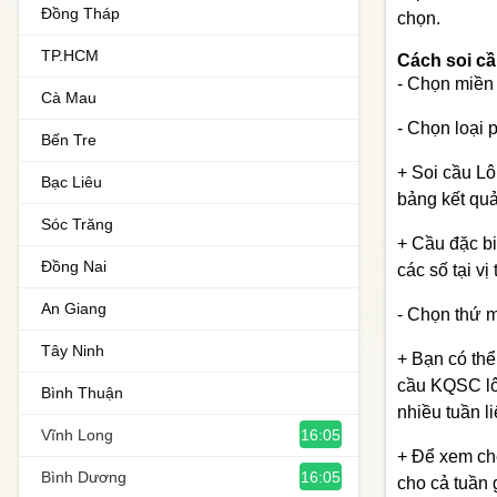
Đồng Tháp
chọn.
TP.HCM
Cách soi cầ
- Chọn miền 
Cà Mau
- Chọn loại 
Bến Tre
+ Soi cầu Lô
Bạc Liêu
bảng kết quả
Sóc Trăng
+ Cầu đặc bi
Đồng Nai
các số tại vị
An Giang
- Chọn thứ
Tây Ninh
+ Bạn có thể 
cầu KQSC lô 
Bình Thuận
nhiều tuần li
16:05
Vĩnh Long
+ Để xem chế
16:05
Bình Dương
cho cả tuần 