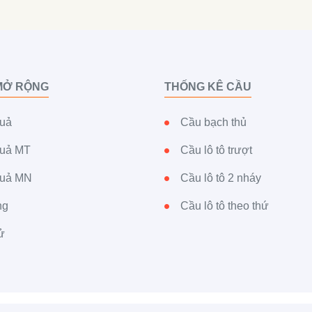
 MỞ RỘNG
THỐNG KÊ CẦU
quả
Cầu bạch thủ
quả MT
Cầu lô tô trượt
quả MN
Cầu lô tô 2 nháy
ng
Cầu lô tô theo thứ
ử