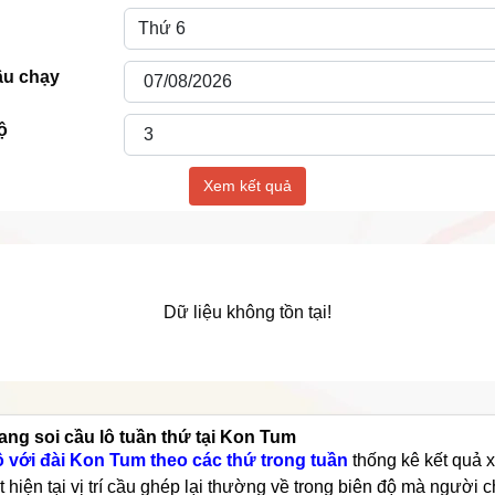
ầu chạy
ộ
Xem kết quả
Dữ liệu không tồn tại!
rang soi cầu lô tuần thứ tại Kon Tum
tô với đài Kon Tum theo các thứ trong tuần
thống kê kết quả 
t hiện tại vị trí cầu ghép lại thường về trong biên độ mà người 