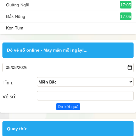
17:05
Quảng Ngãi
17:05
Đắk Nông
Kon Tum
Dò vé số online - May mắn mỗi ngày!...
Tỉnh:
Vé số:
Dò kết quả
Quay thử