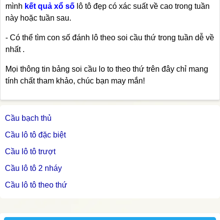
mình
kết quả xổ số
lô tô đẹp có xác suất về cao trong tuần
này hoặc tuần sau.
- Có thể tìm con số đánh lô theo soi cầu thứ trong tuần dễ về
nhất .
Mọi thông tin bảng soi cầu lo to theo thứ trên đây chỉ mang
tính chất tham khảo, chúc bạn may mắn!
Cầu bạch thủ
Cầu lô tô đặc biệt
Cầu lô tô trượt
Cầu lô tô 2 nháy
Cầu lô tô theo thứ