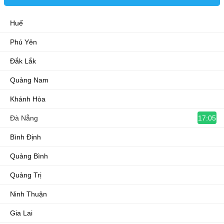
Huế
Phú Yên
Đắk Lắk
Quảng Nam
Khánh Hòa
17:05
Đà Nẵng
Bình Định
Quảng Bình
Quảng Trị
Ninh Thuận
Gia Lai