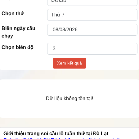
Chọn thứ
Biên ngày cầu
chạy
Chọn biên độ
Xem kết quả
Dữ liệu không tồn tại!
Giới thiệu trang soi cầu lô tuần thứ tại Đà Lạt