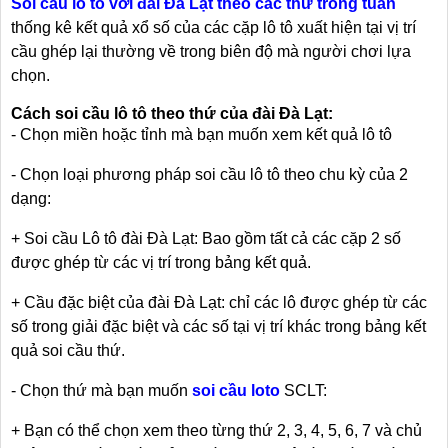
Soi cầu lô tô với đài Đà Lạt theo các thứ trong tuần
thống kê kết quả xổ số của các cặp lô tô xuất hiện tại vị trí
cầu ghép lại thường về trong biên độ mà người chơi lựa
chọn.
Cách soi cầu lô tô theo thứ của đài Đà Lạt:
- Chọn miền hoặc tỉnh mà bạn muốn xem kết quả lô tô
- Chọn loại phương pháp soi cầu lô tô theo chu kỳ của 2
dạng:
+ Soi cầu Lô tô đài Đà Lạt: Bao gồm tất cả các cặp 2 số
được ghép từ các vị trí trong bảng kết quả.
+ Cầu đặc biệt của đài Đà Lạt: chỉ các lô được ghép từ các
số trong giải đặc biệt và các số tại vị trí khác trong bảng kết
quả soi cầu thứ.
- Chọn thứ mà bạn muốn
soi cầu loto
SCLT:
+ Bạn có thể chọn xem theo từng thứ 2, 3, 4, 5, 6, 7 và chủ