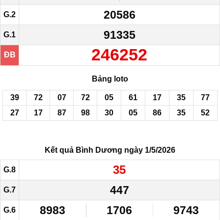
2
0
5
8
6
G.2
9
1
3
3
5
G.1
2
4
6
2
5
2
ĐB
Bảng loto
39
72
07
72
05
61
17
35
77
27
17
87
98
30
05
86
35
52
Kết quả Bình Dương ngày 1/5/2026
3
5
G.8
4
4
7
G.7
8
9
8
3
1
7
0
6
9
7
4
3
G.6