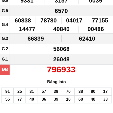
9
3
3
1
3
1
5
7
0
0
3
9
G.6
6
5
7
0
G.5
6
0
8
3
8
7
8
7
8
0
0
4
0
1
7
7
7
1
5
5
G.4
1
4
4
7
7
4
0
8
4
0
0
0
4
8
6
6
6
8
3
9
6
2
4
1
0
G.3
5
6
0
6
8
G.2
2
6
0
4
8
G.1
7
9
6
9
3
3
ĐB
Bảng loto
91
25
31
57
39
70
38
80
17
55
77
40
86
39
10
68
48
33