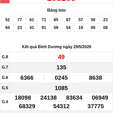
Bảng loto
52
77
61
71
85
87
57
50
23
94
23
41
91
59
54
19
00
08
Kết quả Bình Dương ngày 29/5/2026
4
9
G.8
1
3
5
G.7
6
3
6
6
0
2
4
5
8
6
3
8
G.6
1
0
8
5
G.5
1
8
0
9
8
2
4
1
3
8
8
3
6
3
4
0
6
9
4
9
G.4
6
8
3
2
9
5
4
3
1
2
3
7
7
7
5