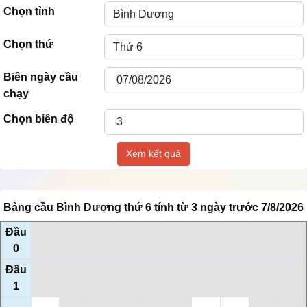
Chọn tỉnh
Chọn thứ
Biên ngày cầu
chạy
Chọn biên độ
Xem kết quả
Bảng cầu Bình Dương thứ 6 tính từ 3 ngày trước 7/8/2026
Đầu
0
Đầu
1