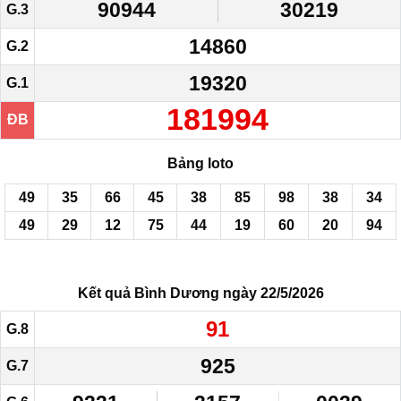
9
0
9
4
4
3
0
2
1
9
G.3
1
4
8
6
0
G.2
1
9
3
2
0
G.1
1
8
1
9
9
4
ĐB
Bảng loto
49
35
66
45
38
85
98
38
34
49
29
12
75
44
19
60
20
94
Kết quả Bình Dương ngày 22/5/2026
9
1
G.8
9
2
5
G.7