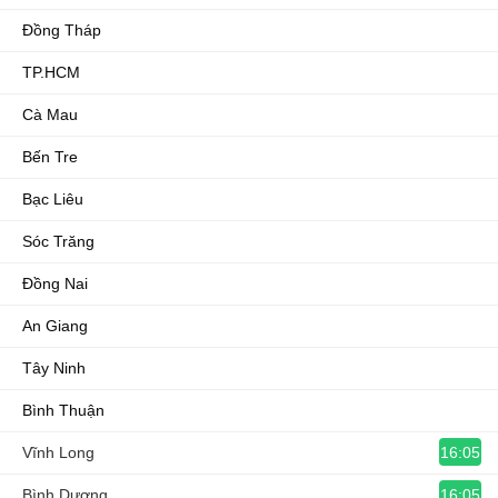
Đồng Tháp
TP.HCM
Cà Mau
Bến Tre
Bạc Liêu
Sóc Trăng
Đồng Nai
An Giang
Tây Ninh
Bình Thuận
16:05
Vĩnh Long
16:05
Bình Dương