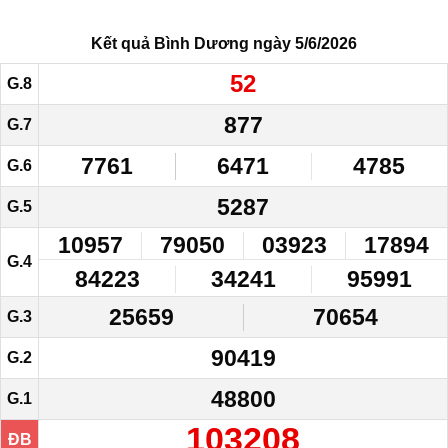
Kết quả Bình Dương ngày 5/6/2026
5
2
G.8
8
7
7
G.7
7
7
6
1
6
4
7
1
4
7
8
5
G.6
5
2
8
7
G.5
1
0
9
5
7
7
9
0
5
0
0
3
9
2
3
1
7
8
9
4
G.4
8
4
2
2
3
3
4
2
4
1
9
5
9
9
1
2
5
6
5
9
7
0
6
5
4
G.3
9
0
4
1
9
G.2
4
8
8
0
0
G.1
1
0
3
2
0
8
ĐB