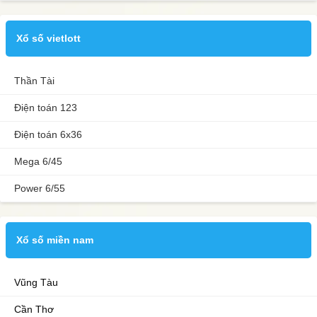
Xổ số vietlott
Thần Tài
Điện toán 123
Điện toán 6x36
Mega 6/45
Power 6/55
Xổ số miền nam
Vũng Tàu
Cần Thơ