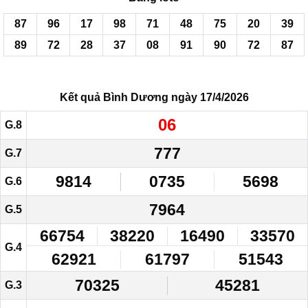
87
96
17
98
71
48
75
20
39
89
72
28
37
08
91
90
72
87
Kết quả Bình Dương ngày 17/4/2026
0
6
G.8
7
7
7
G.7
9
8
1
4
0
7
3
5
5
6
9
8
G.6
7
9
6
4
G.5
6
6
7
5
4
3
8
2
2
0
1
6
4
9
0
3
3
5
7
0
G.4
6
2
9
2
1
6
1
7
9
7
5
1
5
4
3
7
0
3
2
5
4
5
2
8
1
G.3