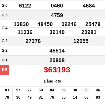
6
1
2
2
0
4
6
0
4
6
8
4
G.6
4
7
5
9
G.5
1
3
8
3
0
4
8
4
5
0
0
9
2
4
6
2
5
4
7
8
G.4
1
1
0
3
6
3
9
1
4
9
2
0
9
8
1
2
7
3
7
6
1
2
9
5
5
G.3
4
5
5
1
4
G.2
2
0
8
0
8
G.1
3
6
3
1
9
3
ĐB
Bảng loto
83
97
22
60
84
59
30
50
46
78
36
49
81
76
55
14
08
93