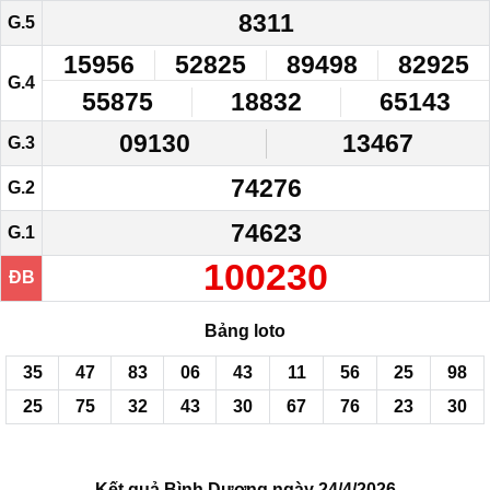
8
3
1
1
G.5
1
5
9
5
6
5
2
8
2
5
8
9
4
9
8
8
2
9
2
5
G.4
5
5
8
7
5
1
8
8
3
2
6
5
1
4
3
0
9
1
3
0
1
3
4
6
7
G.3
7
4
2
7
6
G.2
7
4
6
2
3
G.1
1
0
0
2
3
0
ĐB
Bảng loto
35
47
83
06
43
11
56
25
98
25
75
32
43
30
67
76
23
30
Kết quả Bình Dương ngày 24/4/2026