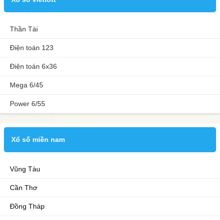
Thần Tài
Điện toán 123
Điện toán 6x36
Mega 6/45
Power 6/55
Xổ số miền nam
Vũng Tàu
Cần Thơ
Đồng Tháp