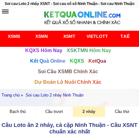
Soi cau Loto 2 nháy XSNT - Soi cau xổ số Ninh Thuận - Soi cau Ninh Thuận
XSMB
XSMN
XSMT
VIETLOTT
T.KÊ
KQXS Hôm Nay
XSKTMN Hôm Nay
Kết Quả Online
KQXS
KetQua
Soi Cầu XSMB Chính Xác
Dự Đoán Lô Nuôi Chính Xác
Trang chủ
»
Soi cau Loto 2 nháy Ninh Thuận
Bạch thủ
Cầu trượt
2 nháy
Cầu thứ
Cầu Loto ăn 2 nháy, cả cặp Ninh Thuận - Cầu XSNT
chuẩn xác nhất