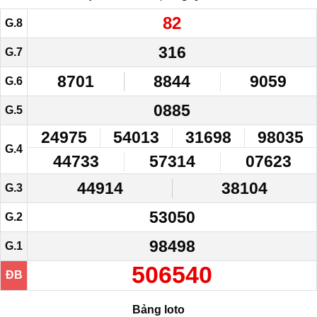
8
2
G.8
3
1
6
G.7
8
7
0
1
8
8
4
4
9
0
5
9
G.6
0
8
8
5
G.5
2
4
9
7
5
5
4
0
1
3
3
1
6
9
8
9
8
0
3
5
G.4
4
4
7
3
3
5
7
3
1
4
0
7
6
2
3
4
4
9
1
4
3
8
1
0
4
G.3
5
3
0
5
0
G.2
9
8
4
9
8
G.1
5
0
6
5
4
0
ĐB
Bảng loto