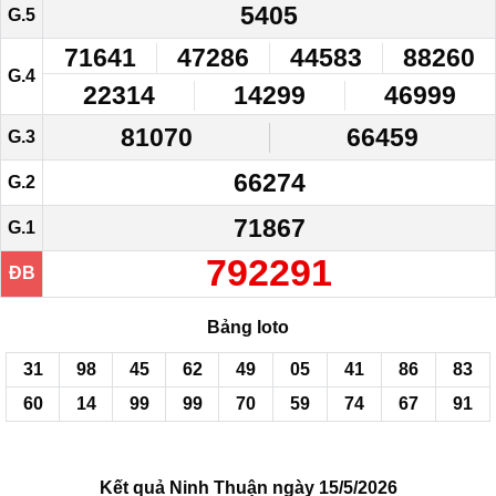
5
4
0
5
G.5
7
1
6
4
1
4
7
2
8
6
4
4
5
8
3
8
8
2
6
0
G.4
2
2
3
1
4
1
4
2
9
9
4
6
9
9
9
8
1
0
7
0
6
6
4
5
9
G.3
6
6
2
7
4
G.2
7
1
8
6
7
G.1
7
9
2
2
9
1
ĐB
Bảng loto
31
98
45
62
49
05
41
86
83
60
14
99
99
70
59
74
67
91
Kết quả Ninh Thuận ngày 15/5/2026