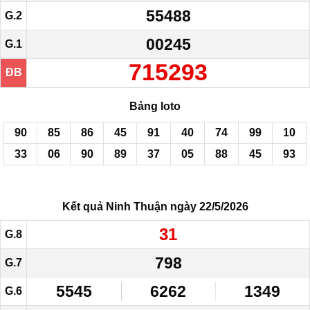
5
5
4
8
8
G.2
0
0
2
4
5
G.1
7
1
5
2
9
3
ĐB
Bảng loto
90
85
86
45
91
40
74
99
10
33
06
90
89
37
05
88
45
93
Kết quả Ninh Thuận ngày 22/5/2026
3
1
G.8
7
9
8
G.7
5
5
4
5
6
2
6
2
1
3
4
9
G.6