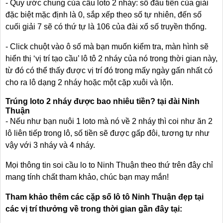
- Quy ước chung của cầu loto 2 nháy: số đầu tiên của giải
đặc biệt mặc định là 0, sắp xếp theo số tự nhiên, đến số
cuối giải 7 sẽ có thứ tự là 106 của đài xổ số truyền thống.
- Click chuột vào ô số mà bạn muốn kiểm tra, màn hình sẽ
hiển thị ‘vị trí tạo cầu’ lô tô 2 nháy của nó trong thời gian này,
từ đó có thể thấy được vị trí đó trong mấy ngày gấn nhất có
cho ra lô dạng 2 nháy hoặc một cặp xuôi và lộn.
Trúng loto 2 nháy được bao nhiêu tiền? tại đài Ninh
Thuận
- Nếu như bạn nuôi 1 loto mà nó về 2 nháy thì coi như ăn 2
lô liên tiếp trong lô, số tiền sẽ được gấp đôi, tương tự như
vậy với 3 nháy và 4 nháy.
Mọi thông tin soi cầu lo to Ninh Thuận theo thứ trên đây chỉ
mang tính chất tham khảo, chúc bạn may mắn!
Tham khảo thêm các cặp số lô tô Ninh Thuận đẹp tại
các vị trí thưởng về trong thời gian gần đây tại: