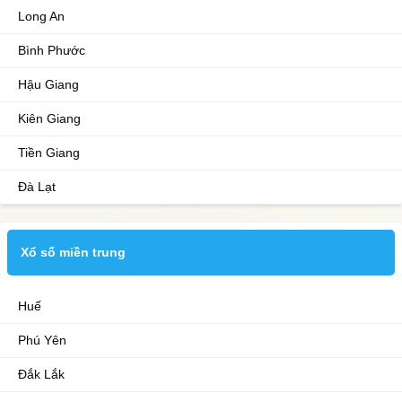
Long An
Bình Phước
Hậu Giang
Kiên Giang
Tiền Giang
Đà Lạt
Xổ số miền trung
Huế
Phú Yên
Đắk Lắk