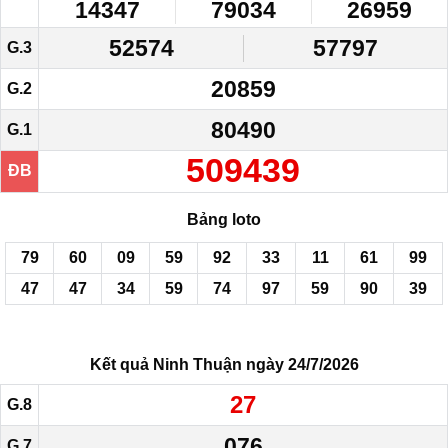
1
4
3
4
7
7
9
0
3
4
2
6
9
5
9
5
2
5
7
4
5
7
7
9
7
G.3
2
0
8
5
9
G.2
8
0
4
9
0
G.1
5
0
9
4
3
9
ĐB
Bảng loto
79
60
09
59
92
33
11
61
99
47
47
34
59
74
97
59
90
39
Kết quả Ninh Thuận ngày 24/7/2026
2
7
G.8
0
7
6
G.7