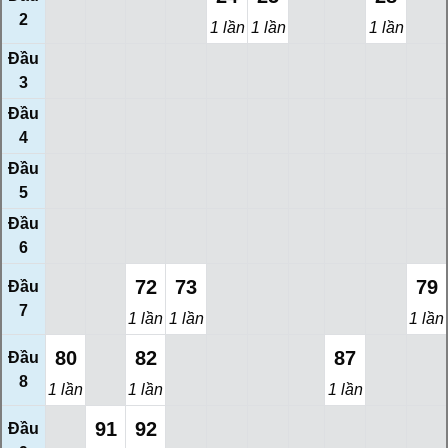
2
1 lần
1 lần
1 lần
Đầu
3
Đầu
4
Đầu
5
Đầu
6
72
73
79
Đầu
7
1 lần
1 lần
1 lần
80
82
87
Đầu
8
1 lần
1 lần
1 lần
91
92
Đầu