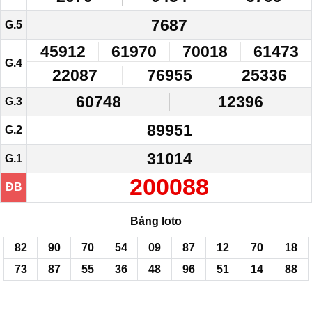
7
6
8
7
G.5
4
5
9
1
2
6
1
9
7
0
7
0
0
1
8
6
1
4
7
3
G.4
2
2
0
8
7
7
6
9
5
5
2
5
3
3
6
6
0
7
4
8
1
2
3
9
6
G.3
8
9
9
5
1
G.2
3
1
0
1
4
G.1
2
0
0
0
8
8
ĐB
Bảng loto
82
90
70
54
09
87
12
70
18
73
87
55
36
48
96
51
14
88