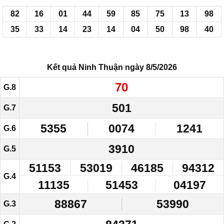
82
16
01
44
59
85
75
13
98
35
33
14
23
14
04
50
98
40
Kết quả Ninh Thuận ngày 8/5/2026
7
0
G.8
5
0
1
G.7
5
3
5
5
0
0
7
4
1
2
4
1
G.6
3
9
1
0
G.5
5
1
1
5
3
5
3
0
1
9
4
6
1
8
5
9
4
3
1
2
G.4
1
1
1
3
5
5
1
4
5
3
0
4
1
9
7
8
8
8
6
7
5
3
9
9
0
G.3