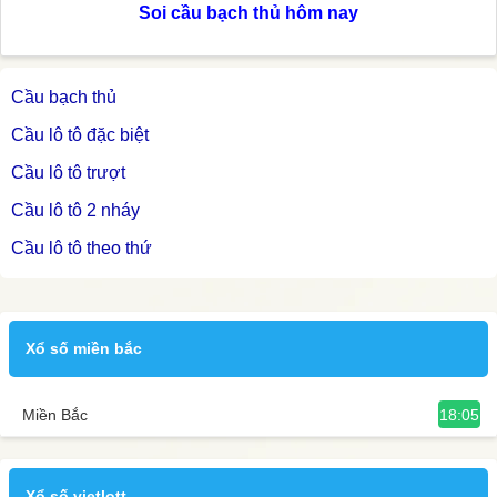
Soi cầu bạch thủ hôm nay
Cầu bạch thủ
Cầu lô tô đặc biệt
Cầu lô tô trượt
Cầu lô tô 2 nháy
Cầu lô tô theo thứ
Xổ số miền bắc
18:05
Miền Bắc
Xổ số vietlott