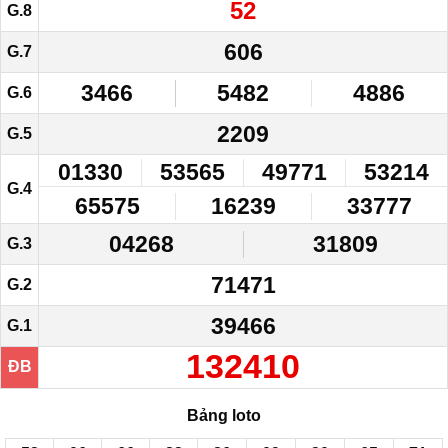
5
2
G.8
6
0
6
G.7
3
4
6
6
5
4
8
2
4
8
8
6
G.6
2
2
0
9
G.5
0
1
3
3
0
5
3
5
6
5
4
9
7
7
1
5
3
2
1
4
G.4
6
5
5
7
5
1
6
2
3
9
3
3
7
7
7
0
4
2
6
8
3
1
8
0
9
G.3
7
1
4
7
1
G.2
3
9
4
6
6
G.1
1
3
2
4
1
0
ĐB
Bảng loto