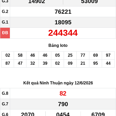
1
4
9
0
2
5
3
0
0
9
G.3
7
6
2
2
1
G.2
1
8
0
9
5
G.1
2
4
4
3
4
4
ĐB
Bảng loto
02
58
46
46
05
25
77
69
97
87
47
32
39
02
09
21
95
44
Kết quả Ninh Thuận ngày 12/6/2026
8
2
G.8
7
9
0
G.7
2
0
7
0
0
4
5
4
6
7
0
9
G.6