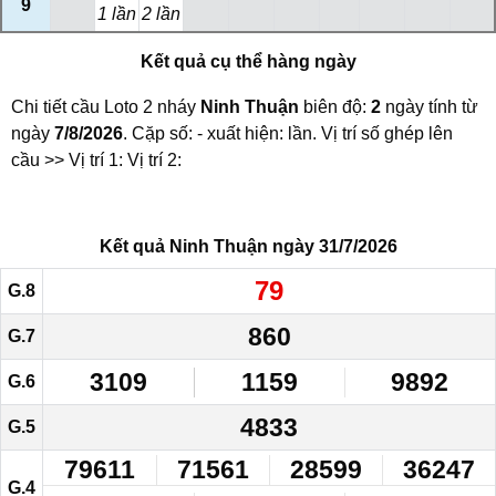
9
1 lần
2 lần
Kết quả cụ thể hàng ngày
Chi tiết cầu Loto 2 nháy
Ninh Thuận
biên độ:
2
ngày tính từ
ngày
7/8/2026
. Cặp số:
- xuất hiện:
lần. Vị trí số ghép lên
cầu >> Vị trí 1:
Vị trí 2:
Kết quả Ninh Thuận ngày 31/7/2026
7
9
G.8
8
6
0
G.7
3
1
0
9
1
1
5
9
9
8
9
2
G.6
4
8
3
3
G.5
7
9
6
1
1
7
1
5
6
1
2
8
5
9
9
3
6
2
4
7
G.4