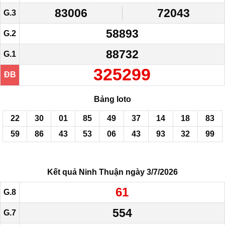
8
3
0
0
6
7
2
0
4
3
G.3
5
8
8
9
3
G.2
8
8
7
3
2
G.1
3
2
5
2
9
9
ĐB
Bảng loto
22
30
01
85
49
37
14
18
83
59
86
43
53
06
43
93
32
99
Kết quả Ninh Thuận ngày 3/7/2026
6
1
G.8
5
5
4
G.7