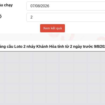
ầu chạy
ộ
Xem kết quả
ng cầu Loto 2 nháy Khánh Hòa tính từ 2 ngày trước 9/8/20