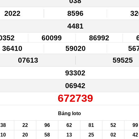
0
3
8
2
0
2
2
8
5
9
6
3
2
4
4
8
1
0
3
5
2
6
0
0
9
9
8
6
9
9
2
3
6
4
1
0
5
9
0
2
0
5
6
0
7
6
1
3
5
9
5
2
5
9
3
3
0
2
0
6
9
4
2
6
7
2
7
3
9
Bảng loto
38
22
96
62
81
52
99
10
20
58
13
25
02
42