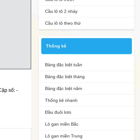
Cầu lô tô 2 nháy
Cầu lô tô theo thứ
Thống kê
Bảng đặc biệt tuần
Bảng đặc biệt tháng
Bảng đặc biệt năm
Cặp số:
-
Thống kê nhanh
Đầu đuôi loto
Lô gan miền Bắc
Lô gan miền Trung