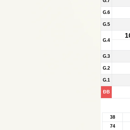
G.7
G.6
G.5
1
G.4
G.3
G.2
G.1
ĐB
38
74