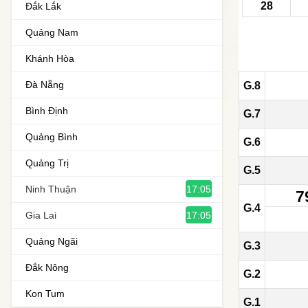
28
Đắk Lắk
Quảng Nam
Khánh Hòa
Đà Nẵng
G.8
Bình Định
G.7
Quảng Bình
G.6
Quảng Trị
G.5
17:05
Ninh Thuận
7
G.4
17:05
Gia Lai
Quảng Ngãi
G.3
Đắk Nông
G.2
Kon Tum
G.1