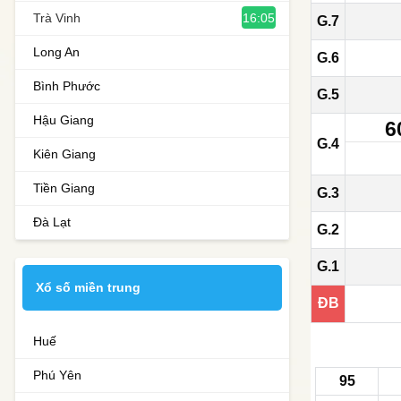
16:05
Trà Vinh
G.7
Long An
G.6
Bình Phước
G.5
Hậu Giang
6
G.4
Kiên Giang
Tiền Giang
G.3
Đà Lạt
G.2
G.1
Xổ số miền trung
ĐB
Huế
Phú Yên
95