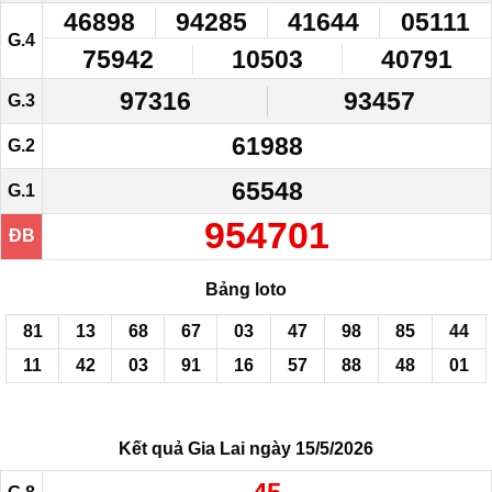
4
6
8
9
8
9
4
2
8
5
4
1
6
4
4
0
5
1
1
1
G.4
7
5
9
4
2
1
0
5
0
3
4
0
7
9
1
9
7
3
1
6
9
3
4
5
7
G.3
6
1
9
8
8
G.2
6
5
5
4
8
G.1
9
5
4
7
0
1
ĐB
Bảng loto
81
13
68
67
03
47
98
85
44
11
42
03
91
16
57
88
48
01
Kết quả Gia Lai ngày 15/5/2026