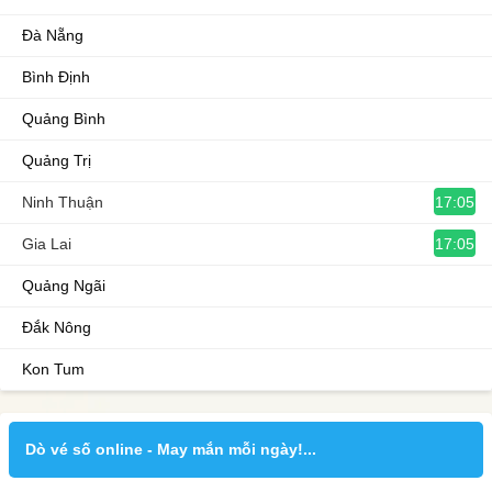
Đà Nẵng
Bình Định
Quảng Bình
Quảng Trị
17:05
Ninh Thuận
17:05
Gia Lai
Quảng Ngãi
Đắk Nông
Kon Tum
Dò vé số online - May mắn mỗi ngày!...