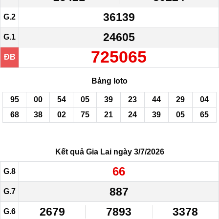
3
6
1
3
9
G.2
2
4
6
0
5
G.1
7
2
5
0
6
5
ĐB
Bảng loto
95
00
54
05
39
23
44
29
04
68
38
02
75
21
24
39
05
65
Kết quả Gia Lai ngày 3/7/2026
6
6
G.8
8
8
7
G.7
2
6
7
9
7
8
9
3
3
3
7
8
G.6