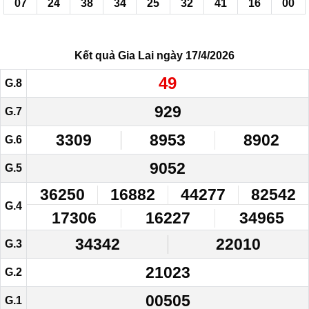
07
24
38
34
25
32
41
16
00
Kết quả Gia Lai ngày 17/4/2026
4
9
G.8
9
2
9
G.7
3
3
0
9
8
9
5
3
8
9
0
2
G.6
9
0
5
2
G.5
3
6
2
5
0
1
6
8
8
2
4
4
2
7
7
8
2
5
4
2
G.4
1
7
3
0
6
1
6
2
2
7
3
4
9
6
5
3
4
3
4
2
2
2
0
1
0
G.3
2
1
0
2
3
G.2
0
0
5
0
5
G.1