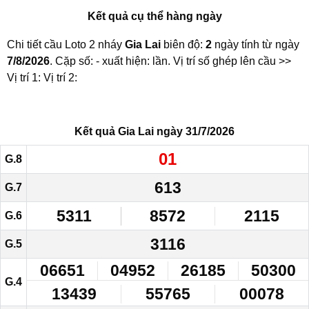
Kết quả cụ thể hàng ngày
Chi tiết cầu Loto 2 nháy
Gia Lai
biên độ:
2
ngày tính từ ngày
7/8/2026
. Cặp số:
- xuất hiện:
lần. Vị trí số ghép lên cầu >>
Vị trí 1:
Vị trí 2:
Kết quả Gia Lai ngày 31/7/2026
0
1
G.8
6
1
3
G.7
5
3
1
1
8
5
7
2
2
1
1
5
G.6
3
1
1
6
G.5
0
6
6
5
1
0
4
9
5
2
2
6
1
8
5
5
0
3
0
0
G.4
1
3
4
3
9
5
5
7
6
5
0
0
0
7
8