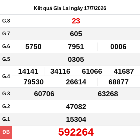
Kết quả Gia Lai ngày 17/7/2026
2
3
G.8
6
0
5
G.7
5
7
5
0
7
9
5
1
0
0
0
6
G.6
0
3
0
5
G.5
1
4
1
4
1
3
4
1
1
6
6
1
0
6
6
4
1
6
8
7
G.4
7
9
5
3
0
2
6
6
1
4
6
8
8
7
7
6
0
7
0
6
6
3
2
6
8
G.3
4
7
0
8
2
G.2
1
5
3
0
4
G.1
5
9
2
2
6
4
ĐB