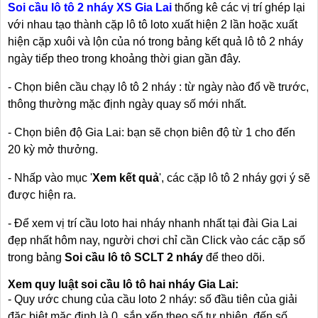
Soi cầu lô tô 2 nháy XS Gia Lai
thống kê các vị trí ghép lại
với nhau tạo thành cặp lô tô loto xuất hiện 2 lần hoặc xuất
hiện cặp xuôi và lộn của nó trong bảng kết quả lô tô 2 nháy
ngày tiếp theo trong khoảng thời gian gần đây.
- Chọn biên cầu chạy lô tô 2 nháy : từ ngày nào đổ về trước,
thông thường mặc định ngày quay số mới nhất.
- Chọn biên độ Gia Lai: bạn sẽ chọn biên độ từ 1 cho đến
20 kỳ mở thưởng.
- Nhấp vào mục '
Xem kết quả
', các cặp lô tô 2 nháy gợi ý sẽ
được hiện ra.
- Để xem vị trí cầu loto hai nháy nhanh nhất tại đài Gia Lai
đẹp nhất hôm nay, người chơi chỉ cần Click vào các cặp số
trong bảng
Soi cầu lô tô SCLT 2 nháy
để theo dõi.
Xem quy luật soi cầu lô tô hai nháy Gia Lai:
- Quy ước chung của cầu loto 2 nháy: số đầu tiên của giải
đặc biệt mặc định là 0, sắp xếp theo số tự nhiên, đến số