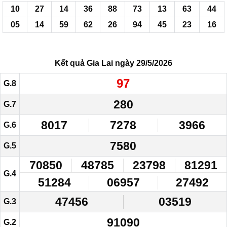
10
27
14
36
88
73
13
63
44
05
14
59
62
26
94
45
23
16
Kết quả Gia Lai ngày 29/5/2026
9
7
G.8
2
8
0
G.7
8
0
1
7
7
2
7
8
3
9
6
6
G.6
7
5
8
0
G.5
7
0
8
5
0
4
8
7
8
5
2
3
7
9
8
8
1
2
9
1
G.4
5
1
2
8
4
0
6
9
5
7
2
7
4
9
2
4
7
4
5
6
0
3
5
1
9
G.3
9
1
0
9
0
G.2