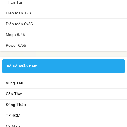
Thần Tài
Điện toán 123
Điện toán 6x36
Mega 6/45
Power 6/55
Xổ số miền nam
Vũng Tàu
Cần Thơ
Đồng Tháp
TP.HCM
Cà Mau