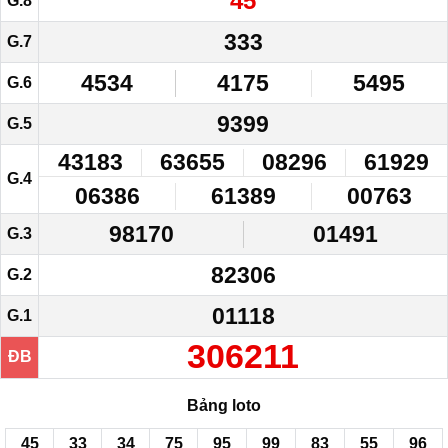
4
5
G.8
3
3
3
G.7
4
5
3
4
4
1
7
5
5
4
9
5
G.6
9
3
9
9
G.5
4
3
1
8
3
6
3
6
5
5
0
8
2
9
6
6
1
9
2
9
G.4
0
6
3
8
6
6
1
3
8
9
0
0
7
6
3
9
8
1
7
0
0
1
4
9
1
G.3
8
2
3
0
6
G.2
0
1
1
1
8
G.1
3
0
6
2
1
1
ĐB
Bảng loto
45
33
34
75
95
99
83
55
96