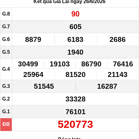
Kết quả Gia Lai ngày 26/6/2026
9
0
G.8
6
0
5
G.7
8
8
7
9
6
1
8
3
2
6
8
6
G.6
1
9
4
0
G.5
3
0
4
9
9
1
9
1
0
3
8
6
7
9
0
7
6
4
1
6
G.4
2
5
9
6
4
8
1
5
2
0
2
1
1
4
3
5
1
5
4
5
1
6
2
8
7
G.3
3
3
3
2
8
G.2
7
6
1
0
1
G.1
5
2
0
7
7
3
ĐB