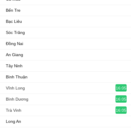
Bến Tre
Bạc Liêu
Sóc Trăng
Đồng Nai
An Giang
Tây Ninh
Bình Thuận
16:05
Vĩnh Long
16:05
Bình Dương
16:05
Trà Vinh
Long An