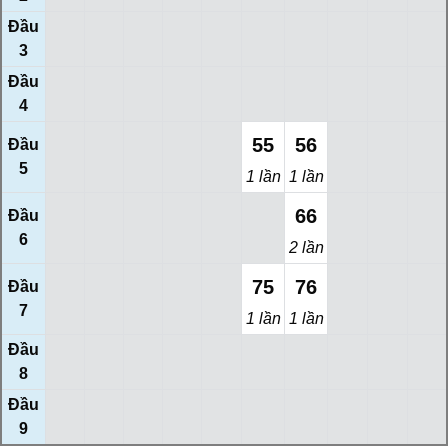
Đầu
3
Đầu
4
55
56
Đầu
5
1 lần
1 lần
66
Đầu
6
2 lần
75
76
Đầu
7
1 lần
1 lần
Đầu
8
Đầu
9