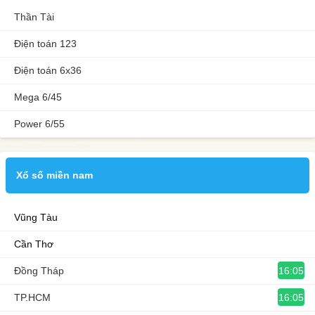
Thần Tài
Điện toán 123
Điện toán 6x36
Mega 6/45
Power 6/55
Xổ số miền nam
Vũng Tàu
Cần Thơ
16:05
Đồng Tháp
16:05
TP.HCM