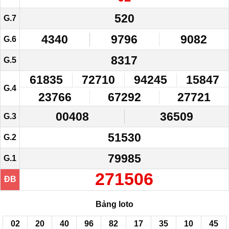
5
2
0
G.7
4
3
4
0
9
7
9
6
9
0
8
2
G.6
8
3
1
7
G.5
6
1
8
3
5
7
2
7
1
0
9
4
2
4
5
1
5
8
4
7
G.4
2
3
7
6
6
6
7
2
9
2
2
7
7
2
1
0
0
4
0
8
3
6
5
0
9
G.3
5
1
5
3
0
G.2
7
9
9
8
5
G.1
2
7
1
5
0
6
ĐB
Bảng loto
02
20
40
96
82
17
35
10
45