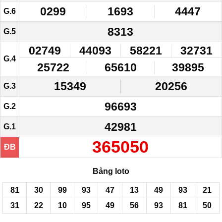
0
2
9
9
1
6
9
3
4
4
4
7
G.6
8
3
1
3
G.5
0
2
7
4
9
4
4
0
9
3
5
8
2
2
1
3
2
7
3
1
G.4
2
5
7
2
2
6
5
6
1
0
3
9
8
9
5
1
5
3
4
9
2
0
2
5
6
G.3
9
6
6
9
3
G.2
4
2
9
8
1
G.1
3
6
5
0
5
0
ĐB
Bảng loto
81
30
99
93
47
13
49
93
21
31
22
10
95
49
56
93
81
50