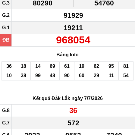
8
0
2
9
0
5
4
7
6
0
G.3
9
1
9
2
9
G.2
1
9
2
1
1
G.1
9
6
8
0
5
4
ĐB
Bảng loto
36
18
14
69
61
19
62
95
81
10
38
99
48
90
60
29
11
54
Kết quả Đắk Lắk ngày 7/7/2026
3
6
G.8
5
7
2
G.7