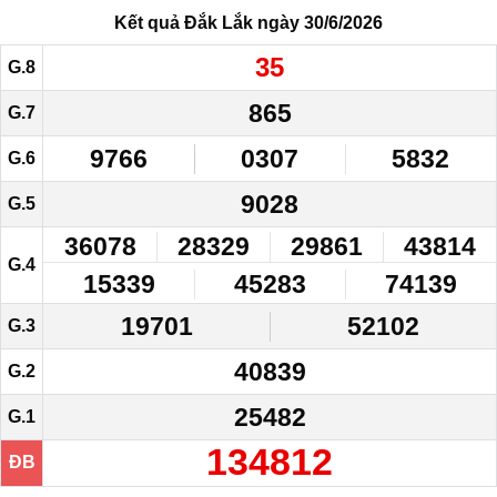
Kết quả Đắk Lắk ngày 30/6/2026
3
5
G.8
8
6
5
G.7
9
7
6
6
0
3
0
7
5
8
3
2
G.6
9
0
2
8
G.5
3
6
0
7
8
2
8
3
2
9
2
9
8
6
1
4
3
8
1
4
G.4
1
5
3
3
9
4
5
2
8
3
7
4
1
3
9
1
9
7
0
1
5
2
1
0
2
G.3
4
0
8
3
9
G.2
2
5
4
8
2
G.1
1
3
4
8
1
2
ĐB