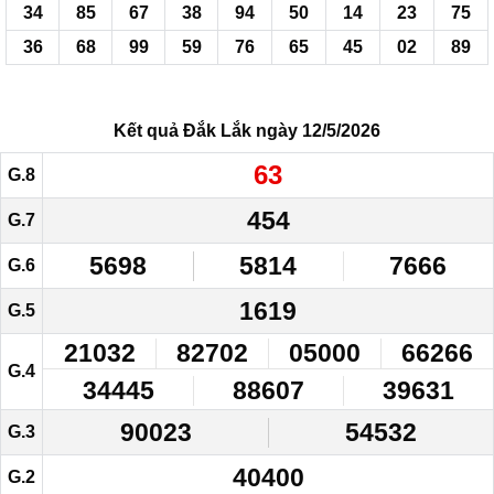
34
85
67
38
94
50
14
23
75
36
68
99
59
76
65
45
02
89
Kết quả Đắk Lắk ngày 12/5/2026
6
3
G.8
4
5
4
G.7
5
6
9
8
5
8
1
4
7
6
6
6
G.6
1
6
1
9
G.5
2
1
0
3
2
8
2
7
0
2
0
5
0
0
0
6
6
2
6
6
G.4
3
4
4
4
5
8
8
6
0
7
3
9
6
3
1
9
0
0
2
3
5
4
5
3
2
G.3
4
0
4
0
0
G.2