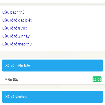
Cầu bạch thủ
Cầu lô tô đặc biệt
Cầu lô tô trượt
Cầu lô tô 2 nháy
Cầu lô tô theo thứ
Xổ số miền bắc
18:05
Miền Bắc
Xổ số vietlott