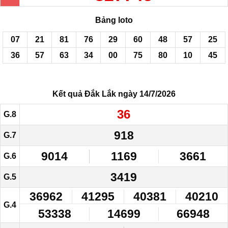
Bảng loto
07
21
81
76
29
60
48
57
25
36
57
63
34
00
75
80
10
45
Kết quả Đắk Lắk ngày 14/7/2026
3
6
G.8
9
1
8
G.7
9
0
1
4
1
1
6
9
3
6
6
1
G.6
3
4
1
9
G.5
3
6
9
6
2
4
1
2
9
5
4
0
3
8
1
4
0
2
1
0
G.4
5
3
3
3
8
1
4
6
9
9
6
6
9
4
8