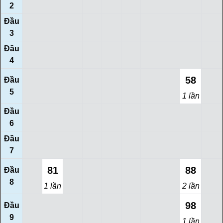
2
Đầu
3
Đầu
4
58
Đầu
5
1 lần
Đầu
6
Đầu
7
81
88
Đầu
8
1 lần
2 lần
98
Đầu
9
1 lần