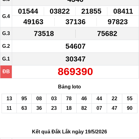
0
1
5
4
4
0
3
8
2
2
2
1
8
5
5
0
8
4
1
1
G.4
4
9
1
6
3
3
7
1
3
6
9
7
8
2
3
7
3
5
1
8
7
5
6
8
2
G.3
5
4
6
0
7
G.2
3
0
3
4
7
G.1
8
6
9
3
9
0
ĐB
Bảng loto
13
95
08
03
78
46
44
22
55
11
63
36
23
18
82
07
47
90
Kết quả Đắk Lắk ngày 19/5/2026