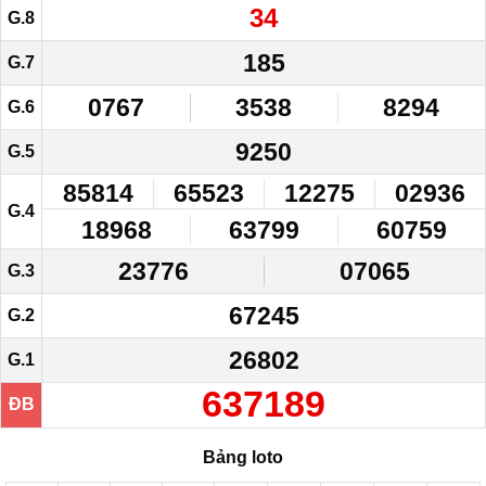
3
4
G.8
1
8
5
G.7
0
7
6
7
3
5
3
8
8
2
9
4
G.6
9
2
5
0
G.5
8
5
8
1
4
6
5
5
2
3
1
2
2
7
5
0
2
9
3
6
G.4
1
8
9
6
8
6
3
7
9
9
6
0
7
5
9
2
3
7
7
6
0
7
0
6
5
G.3
6
7
2
4
5
G.2
2
6
8
0
2
G.1
6
3
7
1
8
9
ĐB
Bảng loto