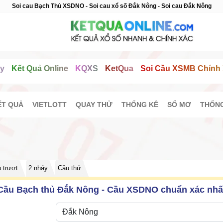
Soi cau Bạch Thủ XSDNO - Soi cau xổ số Đắk Nông - Soi cau Đắk Nông
y
Kết Quả Online
KQXS
KetQua
Soi Cầu XSMB Chính
ẾT QUẢ
VIETLOTT
QUAY THỬ
THỐNG KÊ
SỔ MƠ
THỐNG
 trượt
2 nháy
Cầu thứ
Cầu Bạch thủ Đắk Nông - Cầu XSDNO chuẩn xác nhấ