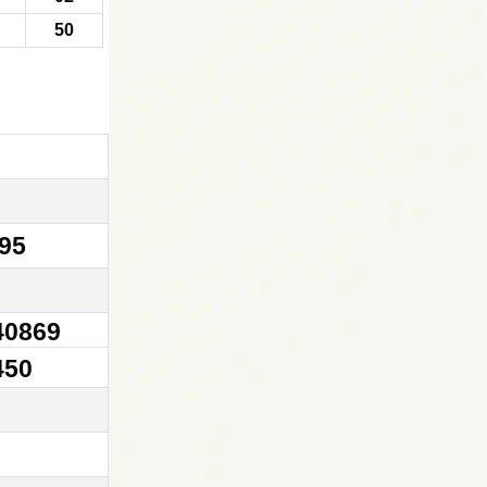
50
9
5
4
0
8
6
9
4
5
0