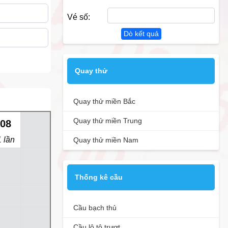
Vé số:
Dò kết quả
Quay thử
Quay thử miền Bắc
Quay thử miền Trung
08
1 lần
Quay thử miền Nam
Thống kê cầu
Cầu bạch thủ
Cầu lô tô trượt