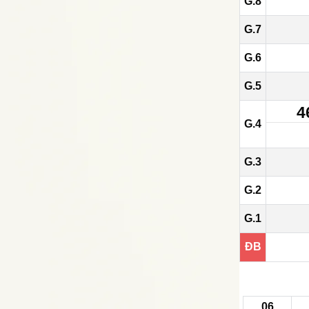
G.8
G.7
G.6
G.5
4
G.4
G.3
G.2
G.1
ĐB
06