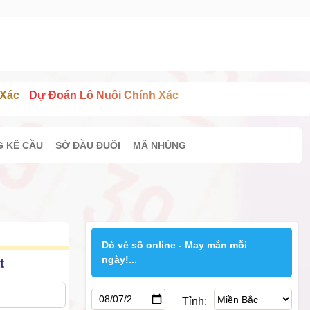
 Xác
Dự Đoán Lô Nuôi Chính Xác
 KÊ CẦU
SỚ ĐẦU ĐUÔI
MÃ NHÚNG
Dò vé số online - May mắn mỗi
ngày!...
t
Tỉnh: