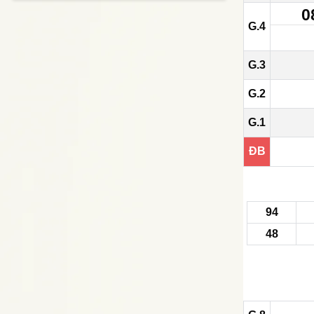
0
G.4
G.3
G.2
G.1
ĐB
94
48