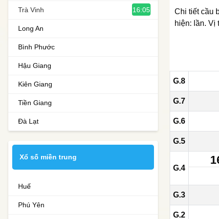
16:05
Trà Vinh
Chi tiết cầu
hiện:
lần. Vị 
Long An
Bình Phước
Hậu Giang
G.8
Kiên Giang
G.7
Tiền Giang
G.6
Đà Lạt
G.5
Xổ số miền trung
1
G.4
Huế
G.3
Phú Yên
G.2