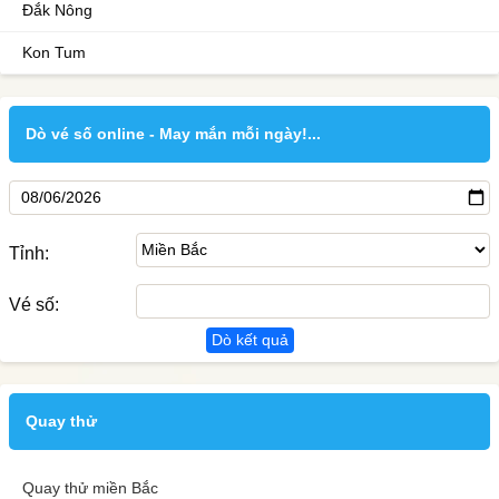
Đắk Nông
Kon Tum
Dò vé số online - May mắn mỗi ngày!...
Tỉnh:
Vé số:
Dò kết quả
Quay thử
Quay thử miền Bắc