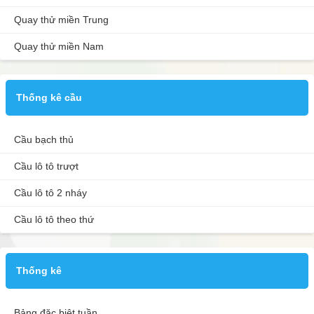
Quay thử miền Trung
Quay thử miền Nam
Thống kê cầu
Cầu bạch thủ
Cầu lô tô trượt
Cầu lô tô 2 nháy
Cầu lô tô theo thứ
Thống kê
Bảng đặc biệt tuần