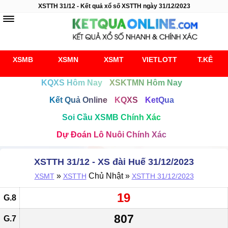
XSTTH 31/12 - Kết quả xổ số XSTTH ngày 31/12/2023
XSMB
XSMN
XSMT
VIETLOTT
T.KÊ
KQXS Hôm Nay
XSKTMN Hôm Nay
Kết Quả Online
KQXS
KetQua
Soi Cầu XSMB Chính Xác
Dự Đoán Lô Nuôi Chính Xác
XSTTH 31/12 - XS đài Huế 31/12/2023
»
Chủ Nhật »
XSMT
XSTTH
XSTTH 31/12/2023
19
G.8
807
G.7