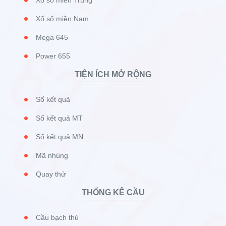
Xổ số miền Trung
Xổ số miền Nam
Mega 645
Power 655
TIỆN ÍCH MỞ RỘNG
Sổ kết quả
Sổ kết quả MT
Sổ kết quả MN
Mã nhúng
Quay thử
THỐNG KÊ CẦU
Cầu bạch thủ