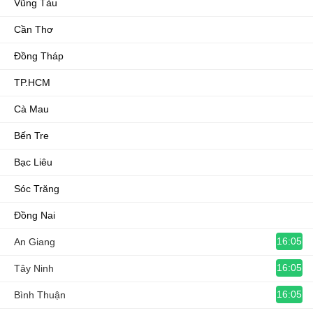
Vũng Tàu
Cần Thơ
Đồng Tháp
TP.HCM
Cà Mau
Bến Tre
Bạc Liêu
Sóc Trăng
Đồng Nai
16:05
An Giang
16:05
Tây Ninh
16:05
Bình Thuận