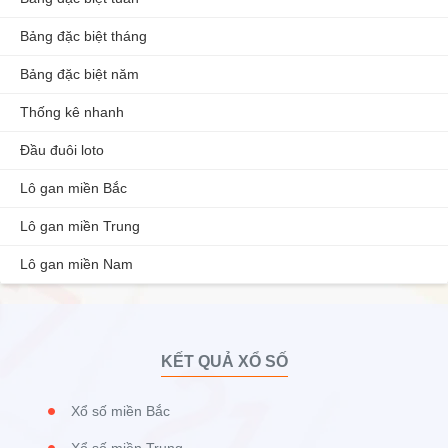
Bảng đặc biệt tháng
Bảng đặc biệt năm
Thống kê nhanh
Đầu đuôi loto
Lô gan miền Bắc
Lô gan miền Trung
Lô gan miền Nam
KẾT QUẢ XỔ SỐ
Xổ số miền Bắc