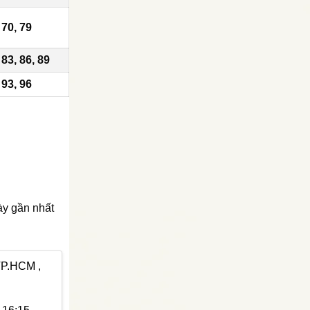
70, 79
 83, 86,
89
93, 96
ày gần nhất
TP.HCM ,