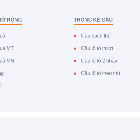
 MỞ RỘNG
THỐNG KÊ CẦU
quả
Cầu bạch thủ
quả MT
Cầu lô tô trượt
quả MN
Cầu lô tô 2 nháy
ng
Cầu lô tô theo thứ
ử