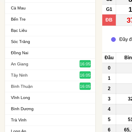
Cà Mau
G1
3
Bến Tre
ĐB
Bạc Liêu
Sóc Trăng
Đồng Nai
Đầu
Bì
16:05
An Giang
0
16:05
Tây Ninh
1
16:05
Bình Thuận
2
Vĩnh Long
3
32
Bình Dương
4
5
51
Trà Vinh
6
65,
Long An