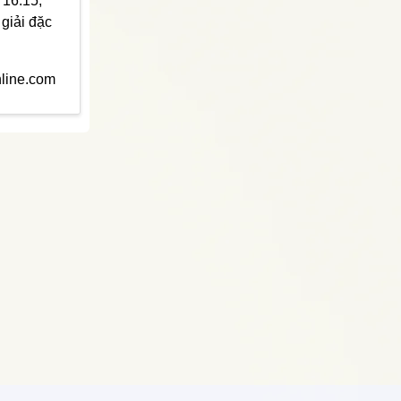
 16:15,
 giải đặc
nline.com