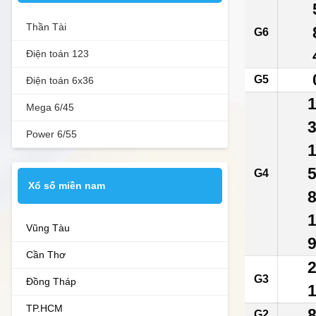
Thần Tài
G6
Điện toán 123
G5
Điện toán 6x36
Mega 6/45
Power 6/55
G4
Xổ số miền nam
Vũng Tàu
Cần Thơ
G3
Đồng Tháp
TP.HCM
G2