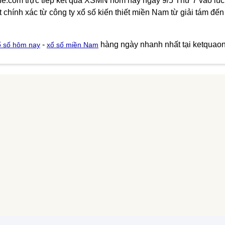
ne.com trực tiếp kết quả XSMN hôm nay ngày 9/5 Thứ 7 vào lúc
 chính xác từ công ty xổ số kiến thiết miền Nam từ giải tám đến
-
hàng ngày nhanh nhất tại ketquao
ổ số hôm nay
xổ số miền Nam