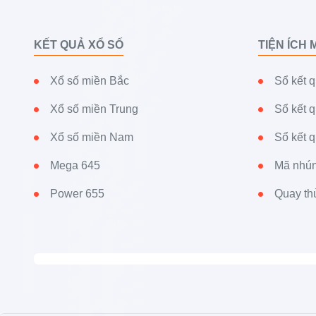
KẾT QUẢ XỔ SỐ
TIỆN ÍCH
Xổ số miền Bắc
Sổ kết 
Xổ số miền Trung
Sổ kết 
Xổ số miền Nam
Sổ kết 
Mega 645
Mã nhú
Power 655
Quay th