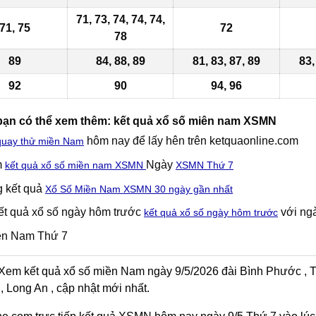
71, 73, 74, 74, 74,
71, 75
72
78
89
84, 88, 89
81, 83, 87, 89
83,
92
90
94,
96
bạn có thể xem thêm: kết quả xổ số miên nam XSMN
hôm nay để lấy hên trên ketquaonline.com
quay thử miền Nam
m
Ngày
kết quả xổ số miền nam XSMN
XSMN Thứ 7
 kết quả
Xổ Số Miền Nam XSMN 30 ngày gần nhất
ết quả xổ số ngày hôm trước
với ng
kết quả xổ số ngày hôm trước
ền Nam Thứ 7
Xem kết quả xổ số miền Nam ngày 9/5/2026 đài Bình Phước , 
, Long An , cập nhật mới nhất.