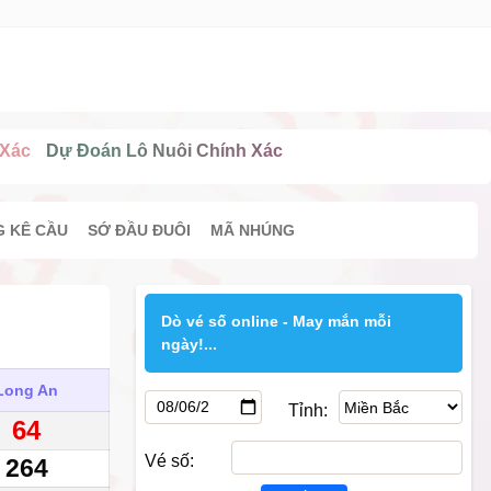
 Xác
Dự Đoán Lô Nuôi Chính Xác
 KÊ CẦU
SỚ ĐẦU ĐUÔI
MÃ NHÚNG
Dò vé số online - May mắn mỗi
ngày!...
Long An
Tỉnh:
64
Vé số:
264