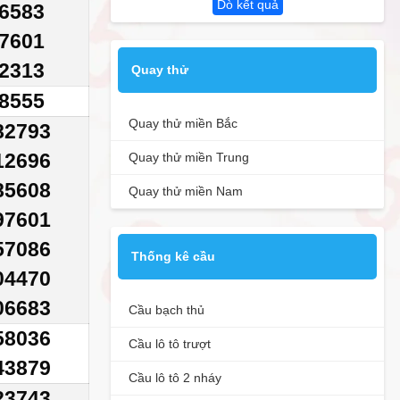
Dò kết quả
6583
7601
2313
Quay thử
8555
Quay thử miền Bắc
82793
12696
Quay thử miền Trung
85608
Quay thử miền Nam
97601
57086
Thống kê cầu
04470
06683
Cầu bạch thủ
58036
Cầu lô tô trượt
43879
Cầu lô tô 2 nháy
23743