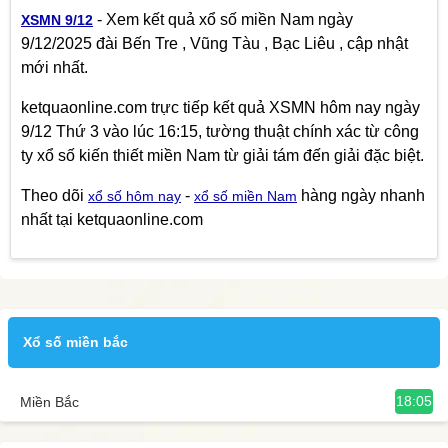
- Xem kết quả xổ số miền Nam ngày
XSMN 9/12
9/12/2025 đài Bến Tre , Vũng Tàu , Bạc Liêu , cập nhật
mới nhất.
ketquaonline.com trực tiếp kết quả XSMN hôm nay ngày
9/12 Thứ 3 vào lúc 16:15, tường thuật chính xác từ công
ty xổ số kiến thiết miền Nam từ giải tám đến giải đặc biệt.
Theo dõi
-
hàng ngày nhanh
xổ số hôm nay
xổ số miền Nam
nhất tại ketquaonline.com
Xổ số miền bắc
18:05
Miền Bắc