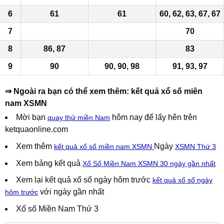
6
61
61
60, 62, 63,
67
,
67
7
70
8
86
, 87
83
9
90
90, 90, 98
91, 93, 97
⇒ Ngoài ra bạn có thể xem thêm: kết quả xổ số miên
nam XSMN
Mời bạn
hôm nay để lấy hên trên
quay thử miền Nam
ketquaonline.com
Xem thêm
Ngày
kết quả xổ số miền nam XSMN
XSMN Thứ 3
Xem bảng kết quả
Xổ Số Miền Nam XSMN 30 ngày gần nhất
Xem lại kết quả xổ số ngày hôm trước
kết quả xổ số ngày
với ngày gần nhất
hôm trước
Xổ số Miền Nam Thứ 3