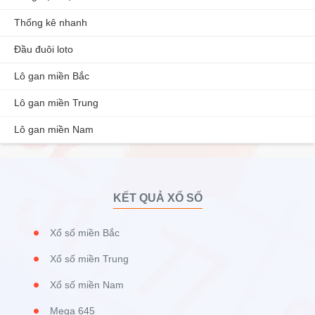
Thống kê nhanh
Đầu đuôi loto
Lô gan miền Bắc
Lô gan miền Trung
Lô gan miền Nam
KẾT QUẢ XỔ SỐ
Xổ số miền Bắc
Xổ số miền Trung
Xổ số miền Nam
Mega 645