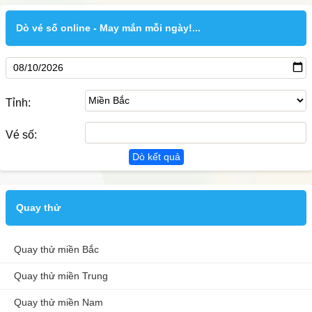
Dò vé số online - May mắn mỗi ngày!...
Tỉnh:
Vé số:
Dò kết quả
Quay thử
Quay thử miền Bắc
Quay thử miền Trung
Quay thử miền Nam