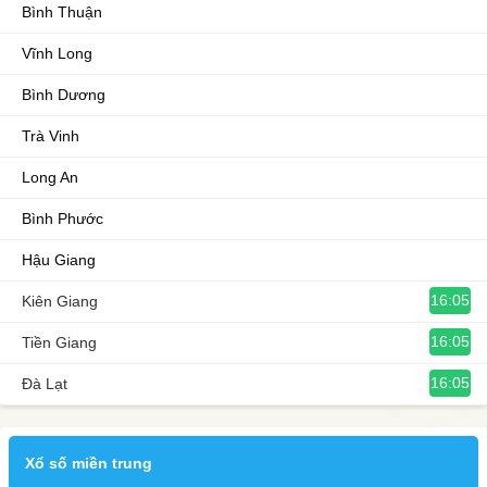
Bình Thuận
Vĩnh Long
Bình Dương
Trà Vinh
Long An
Bình Phước
Hậu Giang
16:05
Kiên Giang
16:05
Tiền Giang
16:05
Đà Lạt
Xổ số miền trung