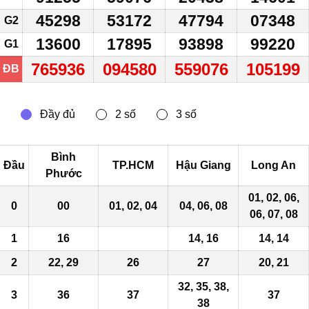
45298
53172
47794
07348
G2
13600
17895
93898
99220
G1
765936
094580
559076
105199
ĐB
Bình
Đầu
TP.HCM
Hậu Giang
Long An
Phước
01, 02, 06,
0
00
01, 02, 04
04, 06, 08
06, 07, 08
1
16
14, 16
14, 14
2
22, 29
26
27
20, 21
32, 35, 38,
3
36
37
37
38