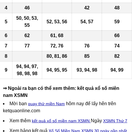
4
46
42
48
50, 50, 53,
5
52, 53, 56
54, 57
59
55
6
62
61, 68
66
7
77
72, 76
76
74
8
80
, 81, 86
85
82
94, 94, 97,
9
94, 95, 95
93, 94, 98
94,
99
98, 98, 98
⇒ Ngoài ra bạn có thể xem thêm: kết quả xổ số miên
nam XSMN
Mời bạn
hôm nay để lấy hên trên
quay thử miền Nam
ketquaonline.com
Xem thêm
Ngày
kết quả xổ số miền nam XSMN
XSMN Thứ 7
Xem bảng kết quả
Xổ Số Miền Nam XSMN 30 ngày gần nhất