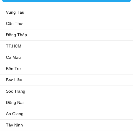
Vũng Tàu
Cần Thơ
Đồng Tháp
TP.HCM
Cà Mau
Bến Tre
Bạc Liêu
Sóc Trăng
Đồng Nai
An Giang
Tây Ninh