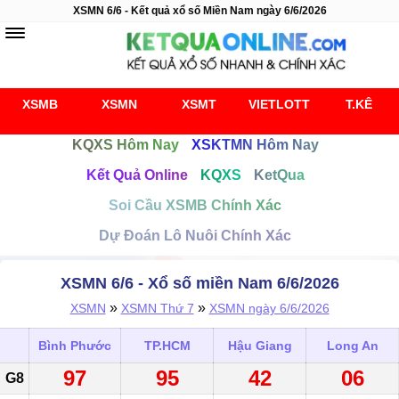
XSMN 6/6 - Kết quả xổ số Miền Nam ngày 6/6/2026
XSMB
XSMN
XSMT
VIETLOTT
T.KÊ
KQXS Hôm Nay
XSKTMN Hôm Nay
Kết Quả Online
KQXS
KetQua
Soi Cầu XSMB Chính Xác
Dự Đoán Lô Nuôi Chính Xác
XSMN 6/6 - Xổ số miền Nam 6/6/2026
»
»
XSMN
XSMN Thứ 7
XSMN ngày 6/6/2026
Bình Phước
TP.HCM
Hậu Giang
Long An
97
95
42
06
G8