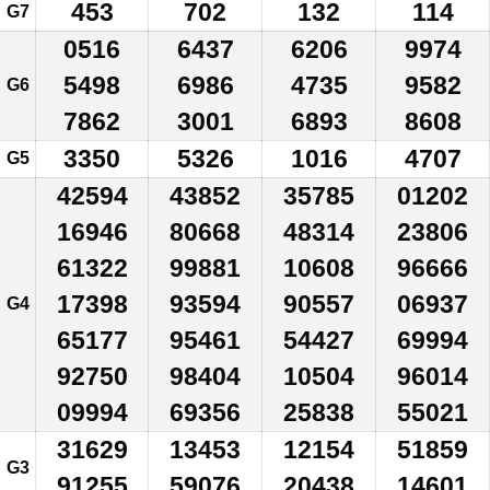
453
702
132
114
G7
0516
6437
6206
9974
5498
6986
4735
9582
G6
7862
3001
6893
8608
3350
5326
1016
4707
G5
42594
43852
35785
01202
16946
80668
48314
23806
61322
99881
10608
96666
17398
93594
90557
06937
G4
65177
95461
54427
69994
92750
98404
10504
96014
09994
69356
25838
55021
31629
13453
12154
51859
G3
91255
59076
20438
14601