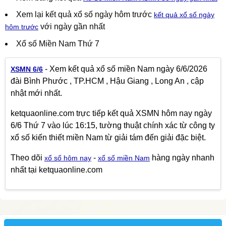
Xem lại kết quả xổ số ngày hôm trước
kết quả xổ số ngày
với ngày gần nhất
hôm trước
Xổ số Miền Nam Thứ 7
- Xem kết quả xổ số miền Nam ngày 6/6/2026
XSMN 6/6
đài Bình Phước , TP.HCM , Hậu Giang , Long An , cập
nhật mới nhất.
ketquaonline.com trực tiếp kết quả XSMN hôm nay ngày
6/6 Thứ 7 vào lúc 16:15, tường thuật chính xác từ công ty
xổ số kiến thiết miền Nam từ giải tám đến giải đặc biệt.
Theo dõi
-
hàng ngày nhanh
xổ số hôm nay
xổ số miền Nam
nhất tại ketquaonline.com