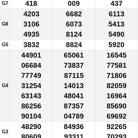
418
009
437
G7
4203
6682
6113
3106
6073
5413
G6
4935
8124
5490
3832
8824
5920
G5
44901
65061
16545
06684
73837
77581
77749
87115
71806
31254
14013
82059
G4
63143
48041
16964
86256
87357
85690
90104
04789
69692
48290
84936
92265
G3
80609
93311
70293