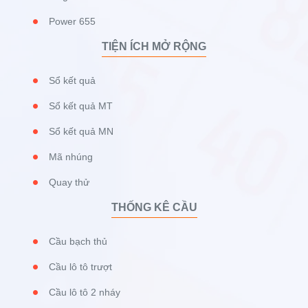
Power 655
TIỆN ÍCH MỞ RỘNG
Sổ kết quả
Sổ kết quả MT
Sổ kết quả MN
Mã nhúng
Quay thử
THỐNG KÊ CẦU
Cầu bạch thủ
Cầu lô tô trượt
Cầu lô tô 2 nháy