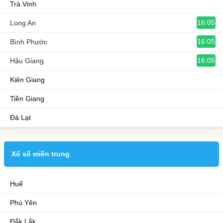
Trà Vinh
16:05
Long An
16:05
Bình Phước
16:05
Hậu Giang
Kiên Giang
Tiền Giang
Đà Lạt
Xổ số miền trung
Huế
Phú Yên
Đắk Lắk