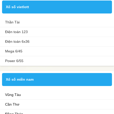
Xổ số vietlott
Thần Tài
Điện toán 123
Điện toán 6x36
Mega 6/45
Power 6/55
Xổ số miền nam
Vũng Tàu
Cần Thơ
Đồng Tháp