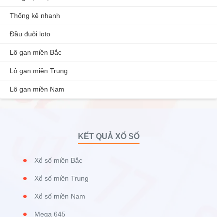
Thống kê nhanh
Đầu đuôi loto
Lô gan miền Bắc
Lô gan miền Trung
Lô gan miền Nam
KẾT QUẢ XỔ SỐ
Xổ số miền Bắc
Xổ số miền Trung
Xổ số miền Nam
Mega 645