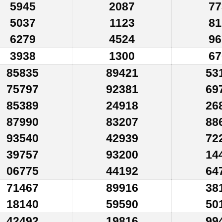
5945
2087
77
5037
1123
81
6279
4524
96
3938
1300
67
85835
89421
53
75797
92381
69
85389
24918
26
87990
83207
88
93540
42939
72
39757
93200
14
06775
44192
64
71467
89916
38
18140
59590
50
42492
19816
99