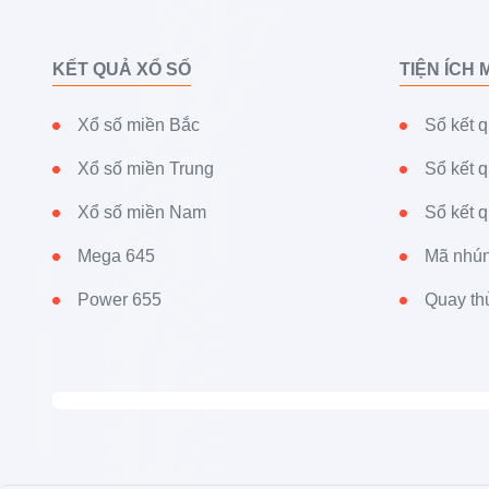
KẾT QUẢ XỔ SỐ
TIỆN ÍCH
Xổ số miền Bắc
Sổ kết 
Xổ số miền Trung
Sổ kết 
Xổ số miền Nam
Sổ kết 
Mega 645
Mã nhú
Power 655
Quay th