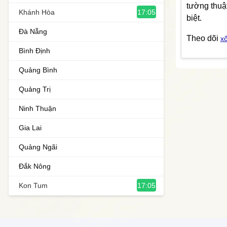
tường thuật
17:05
Khánh Hòa
biệt.
Đà Nẵng
Theo dõi
x
Bình Định
Quảng Bình
Quảng Trị
Ninh Thuận
Gia Lai
Quảng Ngãi
Đắk Nông
17:05
Kon Tum