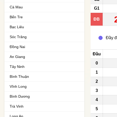
Cà Mau
G1
Bến Tre
ĐB
Bạc Liêu
Sóc Trăng
Đồng Nai
Đầu
An Giang
0
Tây Ninh
1
Bình Thuận
2
Vĩnh Long
3
Bình Dương
4
Trà Vinh
5
Long An