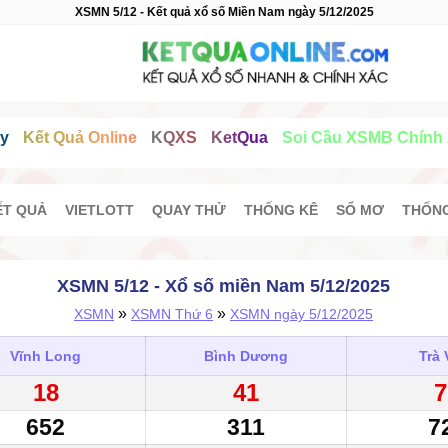
XSMN 5/12 - Kết quả xổ số Miền Nam ngày 5/12/2025
y
Kết Quả Online
KQXS
KetQua
Soi Cầu XSMB Chính
ẾT QUẢ
VIETLOTT
QUAY THỬ
THỐNG KÊ
SỔ MƠ
THỐNG
XSMN 5/12 - Xổ số miền Nam 5/12/2025
»
»
XSMN
XSMN Thứ 6
XSMN ngày 5/12/2025
Vĩnh Long
Bình Dương
Trà 
18
41
7
652
311
7