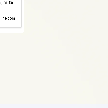
 giải đặc
nline.com