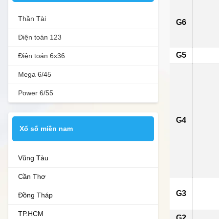
Thần Tài
G6
Điện toán 123
G5
Điện toán 6x36
Mega 6/45
Power 6/55
G4
Xổ số miền nam
Vũng Tàu
Cần Thơ
G3
Đồng Tháp
TP.HCM
G2