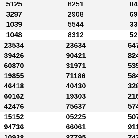
5125
6251
04
3297
2908
69
1039
5544
33
1048
8312
52
23534
23634
64
39426
90421
82
60870
31971
53
19855
71186
58
46418
40430
32
60162
19303
21
42476
75637
57
15152
05225
50
94736
66061
91
10938
87795
74