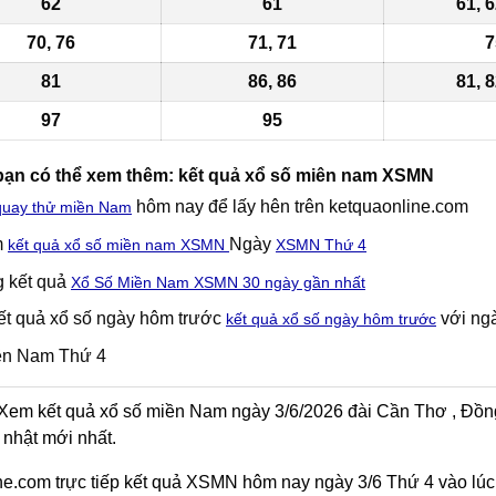
62
61
61, 6
70, 76
71, 71
7
81
86
,
86
81, 8
97
95
bạn có thể xem thêm: kết quả xổ số miên nam XSMN
hôm nay để lấy hên trên ketquaonline.com
quay thử miền Nam
m
Ngày
kết quả xổ số miền nam XSMN
XSMN Thứ 4
 kết quả
Xổ Số Miền Nam XSMN 30 ngày gần nhất
ết quả xổ số ngày hôm trước
với ng
kết quả xổ số ngày hôm trước
ền Nam Thứ 4
Xem kết quả xổ số miền Nam ngày 3/6/2026 đài Cần Thơ , Đồng
 nhật mới nhất.
ne.com trực tiếp kết quả XSMN hôm nay ngày 3/6 Thứ 4 vào lúc