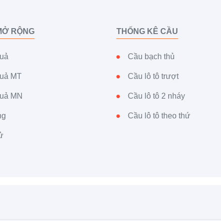
 MỞ RỘNG
THỐNG KÊ CẦU
quả
Cầu bạch thủ
quả MT
Cầu lô tô trượt
quả MN
Cầu lô tô 2 nháy
ng
Cầu lô tô theo thứ
ử