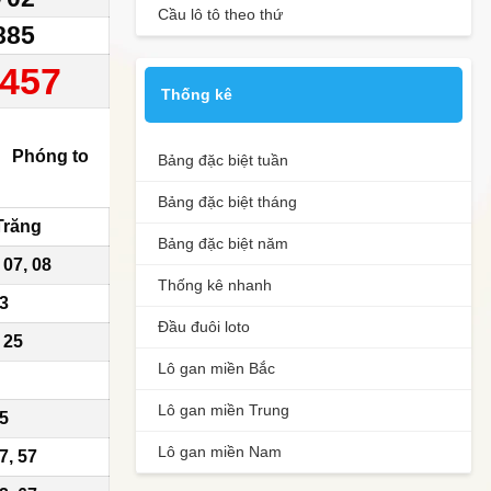
Cầu lô tô theo thứ
885
457
Thống kê
Bảng đặc biệt tuần
Bảng đặc biệt tháng
Trăng
Bảng đặc biệt năm
 07, 08
Thống kê nhanh
3
Đầu đuôi loto
 25
Lô gan miền Bắc
Lô gan miền Trung
5
Lô gan miền Nam
7
,
57