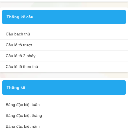
Thống kê cầu
Cầu bạch thủ
Cầu lô tô trượt
Cầu lô tô 2 nháy
Cầu lô tô theo thứ
Thống kê
Bảng đặc biệt tuần
Bảng đặc biệt tháng
Bảng đặc biệt năm