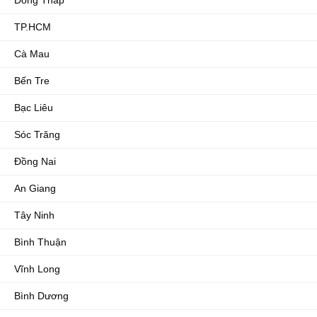
TP.HCM
Cà Mau
Bến Tre
Bạc Liêu
Sóc Trăng
Đồng Nai
An Giang
Tây Ninh
Bình Thuận
Vĩnh Long
Bình Dương