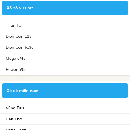
Xổ số vietlott
Thần Tài
Điện toán 123
Điện toán 6x36
Mega 6/45
Power 6/55
Xổ số miền nam
Vũng Tàu
Cần Thơ
Đồng Tháp