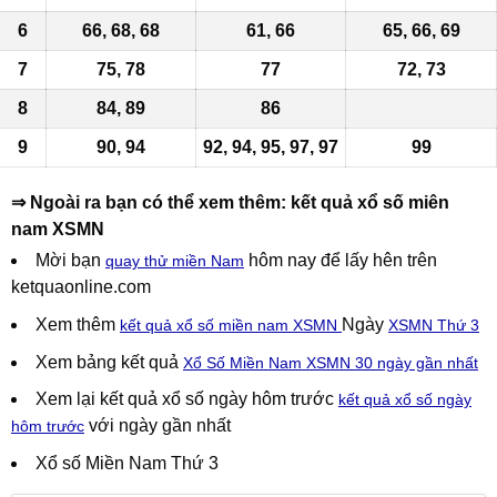
6
66, 68, 68
61, 66
65, 66, 69
7
75,
78
77
72, 73
8
84, 89
86
9
90, 94
92, 94, 95,
97
,
97
99
⇒ Ngoài ra bạn có thể xem thêm: kết quả xổ số miên
nam XSMN
Mời bạn
hôm nay để lấy hên trên
quay thử miền Nam
ketquaonline.com
Xem thêm
Ngày
kết quả xổ số miền nam XSMN
XSMN Thứ 3
Xem bảng kết quả
Xổ Số Miền Nam XSMN 30 ngày gần nhất
Xem lại kết quả xổ số ngày hôm trước
kết quả xổ số ngày
với ngày gần nhất
hôm trước
Xổ số Miền Nam Thứ 3