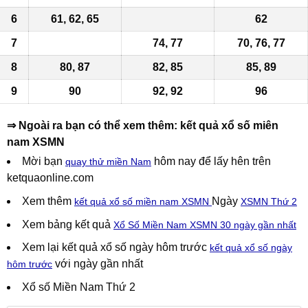
6
61, 62, 65
62
7
74, 77
70, 76, 77
8
80, 87
82, 85
85
, 89
9
90
92
,
92
96
⇒ Ngoài ra bạn có thể xem thêm: kết quả xổ số miên
nam XSMN
Mời bạn
hôm nay để lấy hên trên
quay thử miền Nam
ketquaonline.com
Xem thêm
Ngày
kết quả xổ số miền nam XSMN
XSMN Thứ 2
Xem bảng kết quả
Xổ Số Miền Nam XSMN 30 ngày gần nhất
Xem lại kết quả xổ số ngày hôm trước
kết quả xổ số ngày
với ngày gần nhất
hôm trước
Xổ số Miền Nam Thứ 2