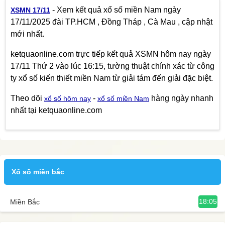
- Xem kết quả xổ số miền Nam ngày
XSMN 17/11
17/11/2025 đài TP.HCM , Đồng Tháp , Cà Mau , cập nhật
mới nhất.
ketquaonline.com trực tiếp kết quả XSMN hôm nay ngày
17/11 Thứ 2 vào lúc 16:15, tường thuật chính xác từ công
ty xổ số kiến thiết miền Nam từ giải tám đến giải đặc biệt.
Theo dõi
-
hàng ngày nhanh
xổ số hôm nay
xổ số miền Nam
nhất tại ketquaonline.com
Xổ số miền bắc
18:05
Miền Bắc