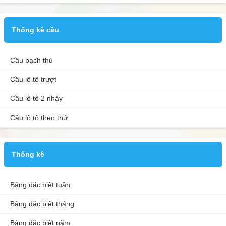
Thống kê cầu
Cầu bạch thủ
Cầu lô tô trượt
Cầu lô tô 2 nháy
Cầu lô tô theo thứ
Thống kê
Bảng đặc biệt tuần
Bảng đặc biệt tháng
Bảng đặc biệt năm