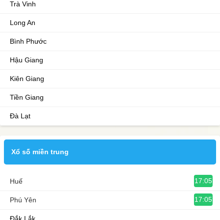
Trà Vinh
Long An
Bình Phước
Hậu Giang
Kiên Giang
Tiền Giang
Đà Lạt
Xổ số miền trung
17:05
Huế
17:05
Phú Yên
Đắk Lắk