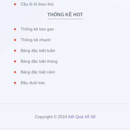
Cầu lô tô theo thứ
THỐNG KÊ HOT
Thống kê loto gan
Thống kê nhanh
Bảng đặc biệt tuần
Bảng đặc biệt tháng
Bảng đặc biệt năm
Đầu đuôi loto
Copyright © 2024
Kết Quả Xổ Số