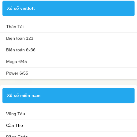
Xổ số vietlott
Thần Tài
Điện toán 123
Điện toán 6x36
Mega 6/45
Power 6/55
Xổ số miền nam
Vũng Tàu
Cần Thơ
Đồng Tháp