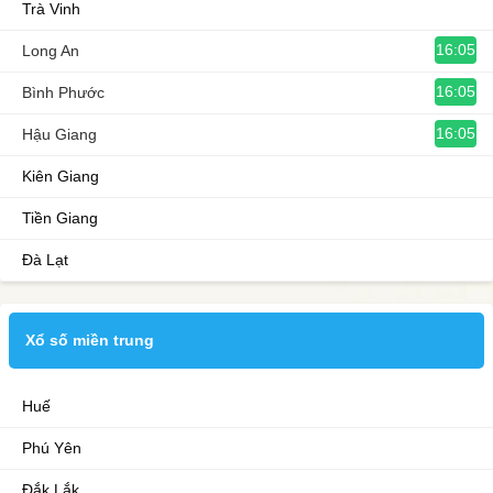
Trà Vinh
16:05
Long An
16:05
Bình Phước
16:05
Hậu Giang
Kiên Giang
Tiền Giang
Đà Lạt
Xổ số miền trung
Huế
Phú Yên
Đắk Lắk