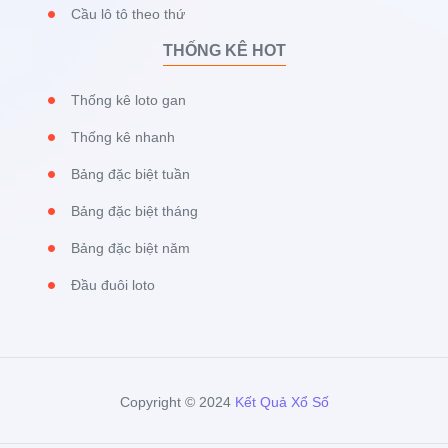
Cầu lô tô theo thứ
THỐNG KÊ HOT
Thống kê loto gan
Thống kê nhanh
Bảng đặc biệt tuần
Bảng đặc biệt tháng
Bảng đặc biệt năm
Đầu đuôi loto
Copyright © 2024
Kết Quả Xổ Số