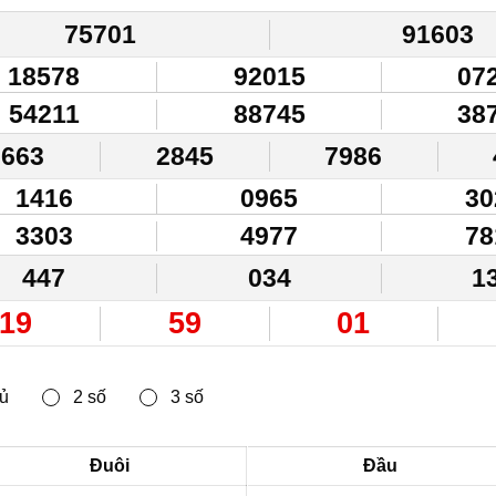
75701
91603
18578
92015
07
54211
88745
38
6663
2845
7986
1416
0965
30
3303
4977
78
447
034
1
19
59
01
Đuôi
Đầu