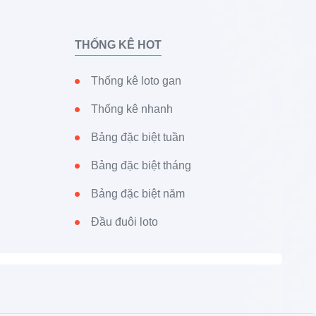
THỐNG KÊ HOT
Thống kê loto gan
Thống kê nhanh
Bảng đặc biệt tuần
Bảng đặc biệt tháng
Bảng đặc biệt năm
Đầu đuôi loto