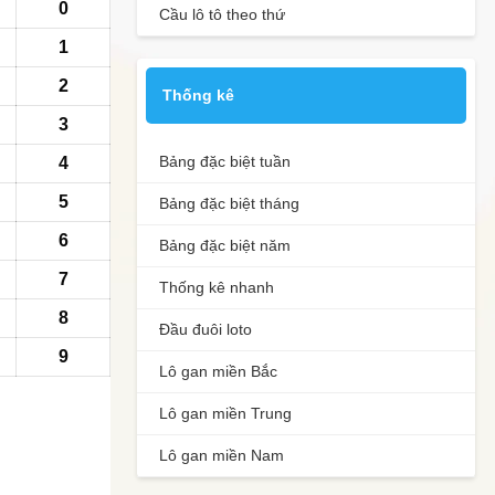
0
Cầu lô tô theo thứ
1
2
Thống kê
3
Bảng đặc biệt tuần
4
5
Bảng đặc biệt tháng
6
Bảng đặc biệt năm
7
Thống kê nhanh
8
Đầu đuôi loto
9
Lô gan miền Bắc
Lô gan miền Trung
Lô gan miền Nam