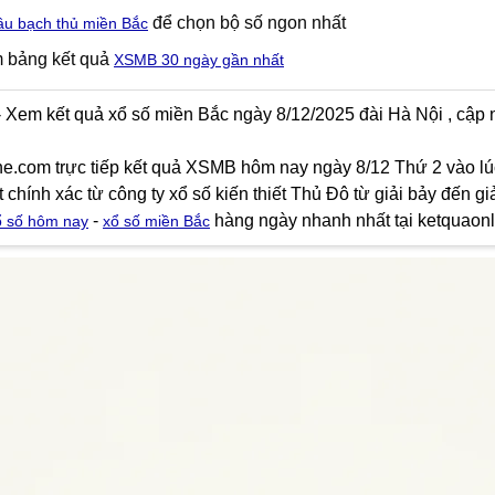
để chọn bộ số ngon nhất
ầu bạch thủ miền Bắc
 bảng kết quả
XSMB 30 ngày gần nhất
 Xem kết quả xổ số miền Bắc ngày 8/12/2025 đài Hà Nội , cập 
ne.com trực tiếp kết quả XSMB hôm nay ngày 8/12 Thứ 2 vào lú
 chính xác từ công ty xổ số kiến thiết Thủ Đô từ giải bảy đến giả
-
hàng ngày nhanh nhất tại ketquaon
ổ số hôm nay
xổ số miền Bắc